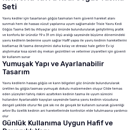
Seti
Yavru kediler için tasarlanan göğüs tasmaları hem güvenli hareket alanı
sunmalı hem de hassas vücut yapılarına uyum sağlamalıdır Trixie Yavru Kedi
Göğüs Tasma Seti bu ihtiyaçlar göz önünde bulundurularak geliştirilmiş pratik
ve konforlu bir üründür 19 x 31 cm ölçü aralığı sayesinde büyüme dönemindeki
yavru kedilerin bedenine uyum sağlar Hafif yapısı ile yavru kedinin hareketlerini
kısıtlamaz ilk tasma deneyimini daha kolay ve stressiz hale getirir Ev içi
alıştırmalar kısa süreli dış mekan gezintileri ve veteriner ziyaretleri için güvenli
bir kullanım sunar
Yumuşak Yapı ve Ayarlanabilir
Tasarım
Yavru kedilerin hassas göğüs ve karın bölgeleri göz önünde bulundurularak
üretilen bu göğüs tasması yumuşak dokulu malzemeden oluşur Cilde temas
eden yüzeyleri tahriş riskini azaltırken kedinin tasma ile uyum sürecini
hızlandırır Ayarlanabilir kayışları sayesinde tasma yavru kedinin vücuduna
dengeli şekilde oturur Ne çok sıkı ne de gevşek bir kullanım sunarak güvenliği
artırır Bu özellik kedinin ani hareketlerinde kontrolün elde tutulmasına yardımcı
olur
Günlük Kullanıma Uygun Hafif ve