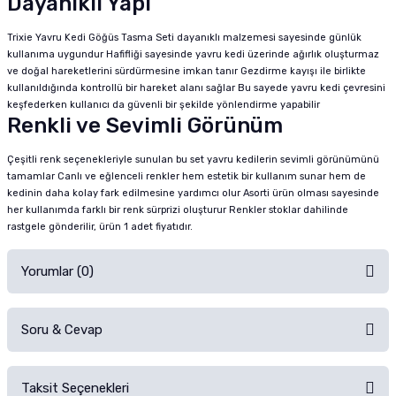
Dayanıklı Yapı
Trixie Yavru Kedi Göğüs Tasma Seti dayanıklı malzemesi sayesinde günlük
kullanıma uygundur Hafifliği sayesinde yavru kedi üzerinde ağırlık oluşturmaz
ve doğal hareketlerini sürdürmesine imkan tanır Gezdirme kayışı ile birlikte
kullanıldığında kontrollü bir hareket alanı sağlar Bu sayede yavru kedi çevresini
keşfederken kullanıcı da güvenli bir şekilde yönlendirme yapabilir
Renkli ve Sevimli Görünüm
Çeşitli renk seçenekleriyle sunulan bu set yavru kedilerin sevimli görünümünü
tamamlar Canlı ve eğlenceli renkler hem estetik bir kullanım sunar hem de
kedinin daha kolay fark edilmesine yardımcı olur Asorti ürün olması sayesinde
her kullanımda farklı bir renk sürprizi oluşturur Renkler stoklar dahilinde
rastgele gönderilir, ürün 1 adet fiyatıdır.
Yorumlar (0)
Soru & Cevap
Alışverişinizden sonra ürüne yorum yapın, alışveriş puanı kazanın!
Sorularınız için
iletişim formunu
kullanınız.
Taksit Seçenekleri