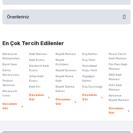
Ürün hakkında henüz soru sorulmamış.
Ürünü Satın Al ve Yorumla
Önerileriniz
Soru Sor
Bu ürünün fiyat bilgisi, resim, ürün açıklamalarında ve diğer konularda
yetersiz gördüğünüz noktaları öneri formunu kullanarak tarafımıza
En Çok Tercih Edilenler
iletebilirsiniz.
Görüş ve önerileriniz için teşekkür ederiz.
Akvaryum
Kedi Maması
Köpek Maması
Kuş Kafesi
Royal Canin
Malzemeleri
Kedi Maması
Kedi Kumu
Köpek
Kuş Yemi
Ürün resmi kalitesiz, bozuk veya görüntülenemiyor.
Balık Yemi
Kulübesi
Pro Plan Kedi
Bentonit Kedi
Muhabbet
Maması
Deniz
Kumu
Köpek Tasması
Kuşu Yemi
Ürün açıklamasında eksik bilgiler bulunuyor.
Akvaryumu
N&D Kedi
Silika Kedi
Köpek Mama
Papağan
Maması
Protein
Ürün bilgilerinde hatalar bulunuyor.
Kumu
Kabı
Kafesi
Skimmer
Hills Kedi
Kedi Evi
Köpek Taşıma
Kuş Oyuncağı
Ürün fiyatı diğer sitelerden daha pahalı.
Maması
Akvaryum
Kafesi
Devamını
Devamını
Isıtıcı
Advance
Bu ürüne benzer farklı alternatifler olmalı.
Gör
Devamını
Gör
Köpek Maması
Devamını
Gör
Gör
Devamını
Gör