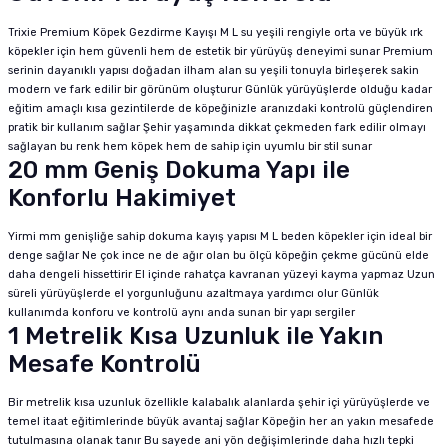
Trixie Premium Köpek Gezdirme Kayışı M L su yeşili rengiyle orta ve büyük ırk
köpekler için hem güvenli hem de estetik bir yürüyüş deneyimi sunar Premium
serinin dayanıklı yapısı doğadan ilham alan su yeşili tonuyla birleşerek sakin
modern ve fark edilir bir görünüm oluşturur Günlük yürüyüşlerde olduğu kadar
eğitim amaçlı kısa gezintilerde de köpeğinizle aranızdaki kontrolü güçlendiren
pratik bir kullanım sağlar Şehir yaşamında dikkat çekmeden fark edilir olmayı
sağlayan bu renk hem köpek hem de sahip için uyumlu bir stil sunar
20 mm Geniş Dokuma Yapı ile
Konforlu Hakimiyet
Yirmi mm genişliğe sahip dokuma kayış yapısı M L beden köpekler için ideal bir
denge sağlar Ne çok ince ne de ağır olan bu ölçü köpeğin çekme gücünü elde
daha dengeli hissettirir El içinde rahatça kavranan yüzeyi kayma yapmaz Uzun
süreli yürüyüşlerde el yorgunluğunu azaltmaya yardımcı olur Günlük
kullanımda konforu ve kontrolü aynı anda sunan bir yapı sergiler
1 Metrelik Kısa Uzunluk ile Yakın
Mesafe Kontrolü
Bir metrelik kısa uzunluk özellikle kalabalık alanlarda şehir içi yürüyüşlerde ve
temel itaat eğitimlerinde büyük avantaj sağlar Köpeğin her an yakın mesafede
tutulmasına olanak tanır Bu sayede ani yön değişimlerinde daha hızlı tepki