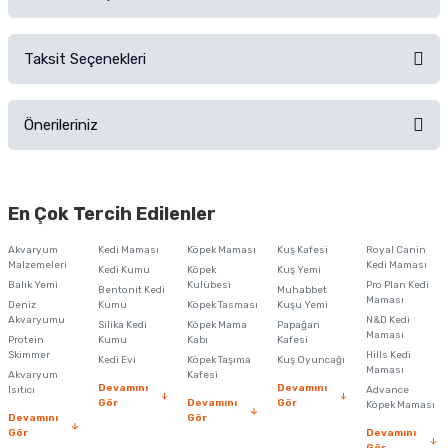
Alışverişinizden sonra ürüne yorum yapın, alışveriş puanı kazanın!
Sorularınız için
iletişim formunu
kullanınız.
Taksit Seçenekleri
Ürün hakkında henüz soru sorulmamış.
Ürünü Satın Al ve Yorumla
Önerileriniz
Soru Sor
Bu ürünün fiyat bilgisi, resim, ürün açıklamalarında ve diğer konularda
yetersiz gördüğünüz noktaları öneri formunu kullanarak tarafımıza
En Çok Tercih Edilenler
iletebilirsiniz.
Görüş ve önerileriniz için teşekkür ederiz.
Akvaryum
Kedi Maması
Köpek Maması
Kuş Kafesi
Royal Canin
Malzemeleri
Kedi Maması
Kedi Kumu
Köpek
Kuş Yemi
Ürün resmi kalitesiz, bozuk veya görüntülenemiyor.
Balık Yemi
Kulübesi
Pro Plan Kedi
Bentonit Kedi
Muhabbet
Maması
Deniz
Kumu
Köpek Tasması
Kuşu Yemi
Ürün açıklamasında eksik bilgiler bulunuyor.
Akvaryumu
N&D Kedi
Silika Kedi
Köpek Mama
Papağan
Maması
Protein
Ürün bilgilerinde hatalar bulunuyor.
Kumu
Kabı
Kafesi
Skimmer
Hills Kedi
Kedi Evi
Köpek Taşıma
Kuş Oyuncağı
Ürün fiyatı diğer sitelerden daha pahalı.
Maması
Akvaryum
Kafesi
Devamını
Devamını
Isıtıcı
Advance
Bu ürüne benzer farklı alternatifler olmalı.
Gör
Devamını
Gör
Köpek Maması
Devamını
Gör
Gör
Devamını