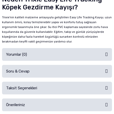
Köpek Gezdirme Kayışı?
Trixie'nin kaliteli malzeme anlayışıyla geliştirilen Easy Life Tracking Kayışı; uzun
kullanım ömrü, kolay temizlenebilir yapısı ve konforlu tutuş sağlayan
ergonomik tasarımıyla öne çıkar. Su itici PVC kaplaması sayesinde zorlu hava
koşullarında da güvenle kullanılabilir. Eğitim, takip ve günlük yürüyüşlerde
köpeğinize daha fazla hareket özgürlüğü sunarken kontrolü elinizden
bırakmadan keyifli vakit geçirmenize yardımcı olur.
Yorumlar (0)
Soru & Cevap
Alışverişinizden sonra ürüne yorum yapın, alışveriş puanı kazanın!
Sorularınız için
iletişim formunu
kullanınız.
Taksit Seçenekleri
Ürün hakkında henüz soru sorulmamış.
Ürünü Satın Al ve Yorumla
Önerileriniz
Soru Sor