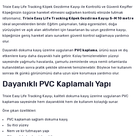
Trixie Easy Life Tracking Köpek Gezdirme Kayışı ile Kontrollü ve Güvenli Keşifler
Köpeğinizin özgürce hareket etmesini sağlarken kontrolü elinizde tutmak
istiyorsanız,
Trixie Easy Life Tracking Köpek Gezdirme Kayışı S-M 10 metre
ideal seçeneklerden biridir. Eğitim çalışmaları, takip egzersizleri, doğa
yürüyüşleri ve açık alan aktiviteleri için tasarlanan bu uzun gezdirme kayışı,
köpeğinize geniş hareket alanı sunarken güvenli kontrol sağlamaya yardımcı
olur.
Dayanıklı dokuma kayış üzerine uygulanan
PVC kaplama
, ürünü suya ve dış
etkenlere karşı daha dayanıklı hale getirir. Kolay temizlenebilen yüzeyi
sayesinde yağmurlu havalarda, çamurlu zeminlerde veya nemli ortamlarda
kullanıldıktan sonra pratik şekilde silinerek temizlenebilir. Böylece her kullanım
sonrası ilk günkü görünümünü daha uzun süre korumaya yardımcı olur.
Dayanıklı PVC Kaplamalı Yapı
Trixie Easy Life Tracking Kayışı, kaliteli dokuma kayış üzerine uygulanan PVC
kaplaması sayesinde hem dayanıklılık hem de kullanım kolaylığı sunar.
Öne çıkan özellikleri:
PVC kaplamalı sağlam dokuma kayış
Su itici yüzey
Nem ve kir tutmayan yapı