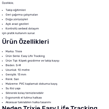
Özellikle;
Takip eğitimleri
Geri çağırma çalışmaları
Doğa yürüyüşleri
Açık arazi gezileri
Kontrollü serbest dolaşım
için pratik kullanım sunar.
Ürün Özellikleri
Marka: Trixie
Ürün Serisi: Easy Life Tracking
Ürün Tipi: Köpek gezdirme ve takip kayışı
Beden: S-M
Uzunluk: 10 metre
Genişlik: 13 mm
Renk: Sarı
Malzeme: PVC kaplamalı dokuma kayış
Su itici yapı
Silinerek kolay temizlenebilir
Ergonomik el tutma halkası
Aksesuar takılabilen halka tasarımı
Neden Trixie Easy Life Tracking