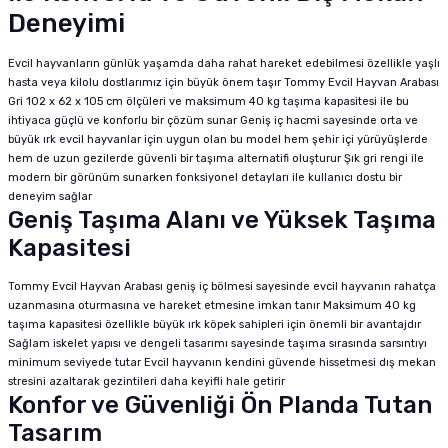
Deneyimi
Evcil hayvanların günlük yaşamda daha rahat hareket edebilmesi özellikle yaşlı
hasta veya kilolu dostlarımız için büyük önem taşır Tommy Evcil Hayvan Arabası
Gri 102 x 62 x 105 cm ölçüleri ve maksimum 40 kg taşıma kapasitesi ile bu
ihtiyaca güçlü ve konforlu bir çözüm sunar Geniş iç hacmi sayesinde orta ve
büyük ırk evcil hayvanlar için uygun olan bu model hem şehir içi yürüyüşlerde
hem de uzun gezilerde güvenli bir taşıma alternatifi oluşturur Şık gri rengi ile
modern bir görünüm sunarken fonksiyonel detayları ile kullanıcı dostu bir
deneyim sağlar
Geniş Taşıma Alanı ve Yüksek Taşıma
Kapasitesi
Tommy Evcil Hayvan Arabası geniş iç bölmesi sayesinde evcil hayvanın rahatça
uzanmasına oturmasına ve hareket etmesine imkan tanır Maksimum 40 kg
taşıma kapasitesi özellikle büyük ırk köpek sahipleri için önemli bir avantajdır
Sağlam iskelet yapısı ve dengeli tasarımı sayesinde taşıma sırasında sarsıntıyı
minimum seviyede tutar Evcil hayvanın kendini güvende hissetmesi dış mekan
stresini azaltarak gezintileri daha keyifli hale getirir
Konfor ve Güvenliği Ön Planda Tutan
Tasarım