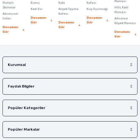
Maması
Protein
Ürün bilgilerinde hatalar bulunuyor.
Kumu
Kabı
Kafesi
Skimmer
Hills Kedi
Kedi Evi
Köpek Taşıma
Kuş Oyuncağı
Ürün fiyatı diğer sitelerden daha pahalı.
Maması
Akvaryum
Kafesi
Devamını
Devamını
Isıtıcı
Advance
Bu ürüne benzer farklı alternatifler olmalı.
Gör
Devamını
Gör
Köpek Maması
Devamını
Gör
Gör
Devamını
Gör
Gönder
Kurumsal
Faydalı Bilgiler
Popüler Kategoriler
Popüler Markalar