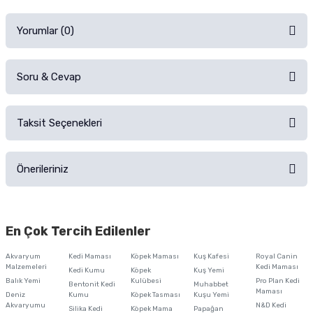
Yorumlar (0)
Soru & Cevap
Alışverişinizden sonra ürüne yorum yapın, alışveriş puanı kazanın!
Sorularınız için
iletişim formunu
kullanınız.
Taksit Seçenekleri
Ürün hakkında henüz soru sorulmamış.
Ürünü Satın Al ve Yorumla
Önerileriniz
Soru Sor
Bu ürünün fiyat bilgisi, resim, ürün açıklamalarında ve diğer konularda
yetersiz gördüğünüz noktaları öneri formunu kullanarak tarafımıza
En Çok Tercih Edilenler
iletebilirsiniz.
Görüş ve önerileriniz için teşekkür ederiz.
Akvaryum
Kedi Maması
Köpek Maması
Kuş Kafesi
Royal Canin
Malzemeleri
Kedi Maması
Kedi Kumu
Köpek
Kuş Yemi
Ürün resmi kalitesiz, bozuk veya görüntülenemiyor.
Balık Yemi
Kulübesi
Pro Plan Kedi
Bentonit Kedi
Muhabbet
Maması
Deniz
Kumu
Köpek Tasması
Kuşu Yemi
Ürün açıklamasında eksik bilgiler bulunuyor.
Akvaryumu
N&D Kedi
Silika Kedi
Köpek Mama
Papağan