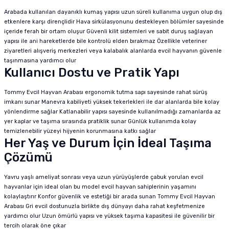
Arabada kullanılan dayanıklı kumaş yapısı uzun süreli kullanıma uygun olup dış
etkenlere karşı dirençlidir Hava sirkülasyonunu destekleyen bölümler sayesinde
içeride ferah bir ortam oluşur Güvenli kilit sistemleri ve sabit duruş sağlayan
yapısı ile ani hareketlerde bile kontrolü elden bırakmaz Özellikle veteriner
ziyaretleri alışveriş merkezleri veya kalabalık alanlarda evcil hayvanın güvenle
taşınmasına yardımcı olur
Kullanıcı Dostu ve Pratik Yapı
Tommy Evcil Hayvan Arabası ergonomik tutma sapı sayesinde rahat sürüş
imkanı sunar Manevra kabiliyeti yüksek tekerlekleri ile dar alanlarda bile kolay
yönlendirme sağlar Katlanabilir yapısı sayesinde kullanılmadığı zamanlarda az
yer kaplar ve taşıma sırasında pratiklik sunar Günlük kullanımda kolay
temizlenebilir yüzeyi hijyenin korunmasına katkı sağlar
Her Yaş ve Durum İçin İdeal Taşıma
Çözümü
Yavru yaşlı ameliyat sonrası veya uzun yürüyüşlerde çabuk yorulan evcil
hayvanlar için ideal olan bu model evcil hayvan sahiplerinin yaşamını
kolaylaştırır Konfor güvenlik ve estetiği bir arada sunan Tommy Evcil Hayvan
Arabası Gri evcil dostunuzla birlikte dış dünyayı daha rahat keşfetmenize
yardımcı olur Uzun ömürlü yapısı ve yüksek taşıma kapasitesi ile güvenilir bir
tercih olarak öne çıkar