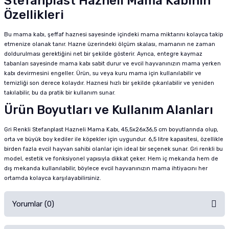
Stefanplast Hazneli Mama Kabının
Özellikleri
Bu mama kabı, şeffaf haznesi sayesinde içindeki mama miktarını kolayca takip
etmenize olanak tanır. Hazne üzerindeki ölçüm skalası, mamanın ne zaman
doldurulması gerektiğini net bir şekilde gösterir. Ayrıca, entegre kaymaz
tabanları sayesinde mama kabı sabit durur ve evcil hayvanınızın mama yerken
kabı devirmesini engeller. Ürün, su veya kuru mama için kullanılabilir ve
temizliği son derece kolaydır. Haznesi hızlı bir şekilde çıkarılabilir ve yeniden
takılabilir, bu da pratik bir kullanım sunar.
Ürün Boyutları ve Kullanım Alanları
Gri Renkli Stefanplast Hazneli Mama Kabı, 45,5x26x36,5 cm boyutlarında olup,
orta ve büyük boy kediler ile köpekler için uygundur. 6,5 litre kapasitesi, özellikle
birden fazla evcil hayvan sahibi olanlar için ideal bir seçenek sunar. Gri renkli bu
model, estetik ve fonksiyonel yapısıyla dikkat çeker. Hem iç mekanda hem de
dış mekanda kullanılabilir, böylece evcil hayvanınızın mama ihtiyacını her
ortamda kolayca karşılayabilirsiniz.
Yorumlar (0)