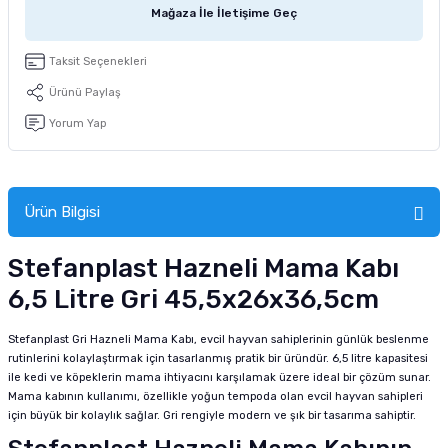
Mağaza İle İletişime Geç
tucu
Sepeti
 Fırçası
Sump Filtre Malzemesi
Pro Plan Kedi Maması
Taksit Seçenekleri
Pond Ürünleri
 Güvenlik Ürünleri
Akvaryum Ozon ve UV Ürünleri
Purina Kedi Maması
Ürünü Paylaş
manları
akım Ürünleri
Royal Canin Kedi Maması
Yorum Yap
lik ve Bakım Ürünleri
Ürün Bilgisi
uluk
Stefanplast Hazneli Mama Kabı
 - Akvaryum Kumu
6,5 Litre Gri 45,5x26x36,5cm
 Parçaları
Stefanplast Gri Hazneli Mama Kabı, evcil hayvan sahiplerinin günlük beslenme
e Malzemesi
rutinlerini kolaylaştırmak için tasarlanmış pratik bir üründür. 6,5 litre kapasitesi
ile kedi ve köpeklerin mama ihtiyacını karşılamak üzere ideal bir çözüm sunar.
Mama kabının kullanımı, özellikle yoğun tempoda olan evcil hayvan sahipleri
için büyük bir kolaylık sağlar. Gri rengiyle modern ve şık bir tasarıma sahiptir.