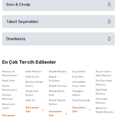
Soru & Cevap
Alışverişinizden sonra ürüne yorum yapın, alışveriş puanı kazanın!
Sorularınız için
iletişim formunu
kullanınız.
Taksit Seçenekleri
Ürün hakkında henüz soru sorulmamış.
Ürünü Satın Al ve Yorumla
Önerileriniz
Soru Sor
Bu ürünün fiyat bilgisi, resim, ürün açıklamalarında ve diğer konularda
yetersiz gördüğünüz noktaları öneri formunu kullanarak tarafımıza
En Çok Tercih Edilenler
iletebilirsiniz.
Görüş ve önerileriniz için teşekkür ederiz.
Akvaryum
Kedi Maması
Köpek Maması
Kuş Kafesi
Royal Canin
Malzemeleri
Kedi Maması
Kedi Kumu
Köpek
Kuş Yemi
Ürün resmi kalitesiz, bozuk veya görüntülenemiyor.
Balık Yemi
Kulübesi
Pro Plan Kedi
Bentonit Kedi
Muhabbet
Maması
Deniz
Kumu
Köpek Tasması
Kuşu Yemi
Ürün açıklamasında eksik bilgiler bulunuyor.
Akvaryumu
N&D Kedi
Silika Kedi
Köpek Mama
Papağan
Maması
Protein
Ürün bilgilerinde hatalar bulunuyor.
Kumu
Kabı
Kafesi
Skimmer
Hills Kedi
Kedi Evi
Köpek Taşıma
Kuş Oyuncağı
Ürün fiyatı diğer sitelerden daha pahalı.
Maması
Akvaryum
Kafesi
Devamını
Devamını
Isıtıcı
Advance
Bu ürüne benzer farklı alternatifler olmalı.
Gör
Devamını
Gör
Köpek Maması
Devamını
Gör