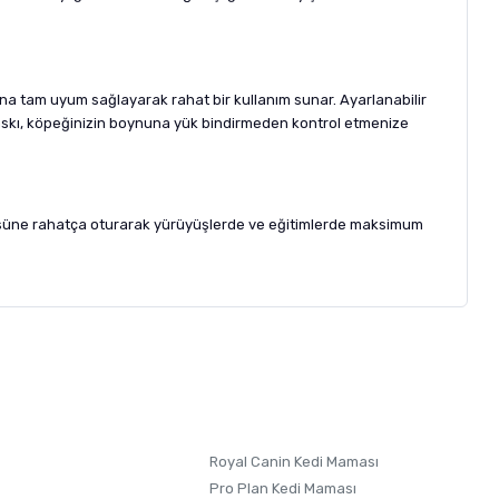
sına tam uyum sağlayarak rahat bir kullanım sunar. Ayarlanabilir
 baskı, köpeğinizin boynuna yük bindirmeden kontrol etmenize
göğsüne rahatça oturarak yürüyüşlerde ve eğitimlerde maksimum
letebilirsiniz.
 formunu
kullanınız.
Royal Canin Kedi Maması
Pro Plan Kedi Maması