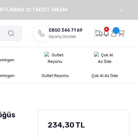
RTLARINA 12 TAKSİT İMKANI
5
0850 346 71 69
Sipariş Destek
emirgen
Outlet Reyonu
Çok Al Az Öde
Göğüs
234,30 TL