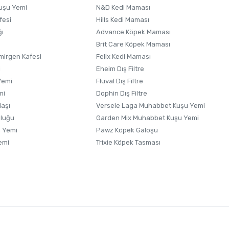
uşu Yemi
N&D Kedi Maması
fesi
Hills Kedi Maması
ğı
Advance Köpek Maması
Brit Care Köpek Maması
irgen Kafesi
Felix Kedi Maması
i
Eheim Dış Filtre
Yemi
Fluval Dış Filtre
mi
Dophin Dış Filtre
laşı
Versele Laga Muhabbet Kuşu Yemi
uluğu
Garden Mix Muhabbet Kuşu Yemi
 Yemi
Pawz Köpek Galoşu
emi
Trixie Köpek Tasması