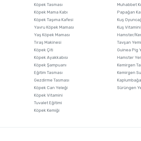
Köpek Tasması
Muhabbet K
Köpek Mama Kabı
Papağan Ka
Köpek Taşıma Kafesi
Kuş Oyunca
Yavru Köpek Maması
Kuş Vitamini
Yaş Köpek Maması
Hamster/Kem
Tıraş Makinesi
Tavşan Yem
Köpek Çiti
Guinea Pig 
Köpek Ayakkabısı
Hamster Ye
Gönder
Köpek Şampuanı
Kemirgen Ta
Eğitim Tasması
Kemirgen S
Gezdirme Tasması
Kaplumbağa
Köpek Can Yeleği
Sürüngen Y
Köpek Vitamini
Tuvalet Eğitimi
Köpek Kemiği