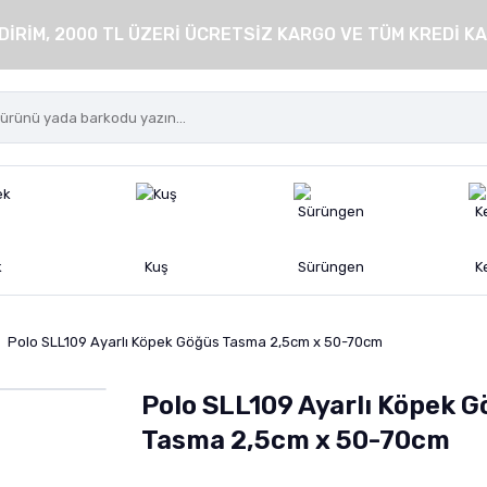
DİRİM, 2000 TL ÜZERİ ÜCRETSİZ KARGO VE TÜM KREDİ KA
k
Kuş
Sürüngen
K
Polo SLL109 Ayarlı Köpek Göğüs Tasma 2,5cm x 50-70cm
Polo SLL109 Ayarlı Köpek 
Tasma 2,5cm x 50-70cm