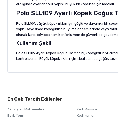
aralığında ayarlanabilir yapısı, büyük ırk köpekler için idealdir.
Polo SLL109 Ayarlı Köpek Göğüs 
Polo SLL109, büyük köpek ırkları için güçlü ve dayanıklı bir seç
yapısı sayesinde köpeğinizin büyüme dönemlerinde veya farklı v
olanak tanır, böylece hem konforlu hem de güvenli bir gezdirme
Kullanım Şekli
Polo SLL109 Ayarlı Köpek Göğüs Tasmasını, köpeğinizin vücut ö
kontrol sunar. Büyük köpek ırkları için ideal olan bu göğüs tasm
Bu ürünün fiyat bilgisi, resim, ürün açıklamalarında ve diğer ko
Görüş ve önerileriniz için teşekkür ederiz.
Alışverişinizden 
En Çok Tercih Edilenler
Ürün resmi kalitesiz, bozuk veya görüntülenemiyor.
Akvaryum Malzemeleri
Kedi Maması
Ürün açıklamasında eksik bilgiler bulunuyor.
Balık Yemi
Kedi Kumu