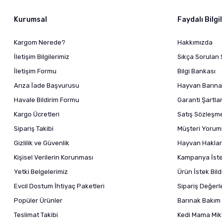
Kurumsal
Faydalı Bilgi
Kargom Nerede?
Hakkımızda
İletişim Bilgilerimiz
Sıkça Sorulan 
İletişim Formu
Bilgi Bankası
Arıza İade Başvurusu
Hayvan Barına
Havale Bildirim Formu
Garanti Şartlar
Kargo Ücretleri
Satış Sözleşm
Sipariş Takibi
Müşteri Yoruml
Gizlilik ve Güvenlik
Hayvan Haklar
Kişisel Verilerin Korunması
Kampanya İstek
Yetki Belgelerimiz
Ürün İstek Bil
Evcil Dostum İhtiyaç Paketleri
Sipariş Değer
Popüler Ürünler
Barınak Bakım 
Teslimat Takibi
Kedi Mama Mikt