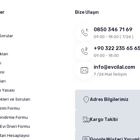
ler
Bize Ulaşın
0850 346 71 69
Sorular
09:00 - 18:00 ( 7/24 )
+90 322 235 65 6
kları
09:00 - 18:00
ı
info@evcilal.com
esi
7 /24 Mail İletişim
arı
ı Yasası
leri ve Soruları
Adres Bilgilerimiz
dirim Formu
lendirme Formu
Kargo Takibi
Evi Öneri Formu
arı Hesaplayıcı
Google Müşteri Yoruml