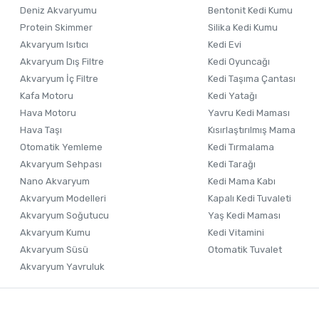
Ürün bilgilerinde hatalar bulunuyor.
Deniz Akvaryumu
Bentonit Kedi Kumu
Ürün fiyatı diğer sitelerden daha pahalı.
Protein Skimmer
Silika Kedi Kumu
Akvaryum Isıtıcı
Kedi Evi
Bu ürüne benzer farklı alternatifler olmalı.
Akvaryum Dış Filtre
Kedi Oyuncağı
Akvaryum İç Filtre
Kedi Taşıma Çantası
Kafa Motoru
Kedi Yatağı
Hava Motoru
Yavru Kedi Maması
Hava Taşı
Kısırlaştırılmış Mama
Otomatik Yemleme
Kedi Tırmalama
Akvaryum Sehpası
Kedi Tarağı
Nano Akvaryum
Kedi Mama Kabı
Akvaryum Modelleri
Kapalı Kedi Tuvaleti
Akvaryum Soğutucu
Yaş Kedi Maması
Akvaryum Kumu
Kedi Vitamini
Akvaryum Süsü
Otomatik Tuvalet
Akvaryum Yavruluk