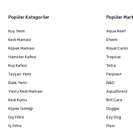
Popüler Kategoriler
Popüler Mar
Kuş Yemi
Aqua Reef
Kedi Maması
Eheim
Köpek Maması
Royal Canin
Hamster Kafesi
Tropical
Kuş Kafesi
Tetra
Tavşan Yemi
Ferplast
Balık Yemi
N&D
Yavru Kedi Maması
Aquaforest
Kedi Kumu
Brit Care
Köpek İsimliği
Doggie
Dış Filtre
Ezy Dog
İç Filtre
Flexi