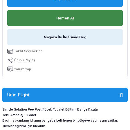
tucu
Sepeti
 Fırçası
Sump Filtre Malzemesi
Pro Plan Kedi Maması
Hemen Al
Pond Ürünleri
 Güvenlik Ürünleri
Akvaryum Ozon ve UV Ürünleri
Purina Kedi Maması
manları
akım Ürünleri
Royal Canin Kedi Maması
Mağaza İle İletişime Geç
lik ve Bakım Ürünleri
Taksit Seçenekleri
Ürünü Paylaş
uluk
Yorum Yap
 - Akvaryum Kumu
 Parçaları
Ürün Bilgisi
e Malzemesi
Simple Solution Pee Post Köpek Tuvalet Eğitimi Bahçe Kazığı
Tekli Ambalaj – 1 Adet
Evcil hayvanların idrarını bahçede belirlenen bir bölgeye yapmasını sağlar.
Tuvalet eğitimi için idealdir.