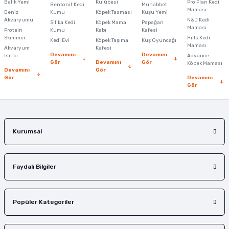
Ürün resmi kalitesiz, bozuk veya görüntülenemiyor.
Balık Yemi
Kulübesi
Pro Plan Kedi
Bentonit Kedi
Muhabbet
Maması
Deniz
Kumu
Köpek Tasması
Kuşu Yemi
Ürün açıklamasında eksik bilgiler bulunuyor.
Akvaryumu
N&D Kedi
Silika Kedi
Köpek Mama
Papağan
Maması
Protein
Ürün bilgilerinde hatalar bulunuyor.
Kumu
Kabı
Kafesi
Skimmer
Hills Kedi
Kedi Evi
Köpek Taşıma
Kuş Oyuncağı
Ürün fiyatı diğer sitelerden daha pahalı.
Maması
Akvaryum
Kafesi
Devamını
Devamını
Isıtıcı
Advance
Bu ürüne benzer farklı alternatifler olmalı.
Gör
Devamını
Gör
Köpek Maması
Devamını
Gör
Gör
Devamını
Gör
Gönder
Kurumsal
Faydalı Bilgiler
Popüler Kategoriler