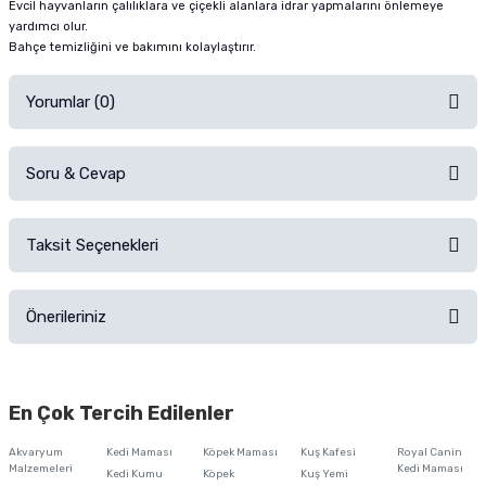
Evcil hayvanların çalılıklara ve çiçekli alanlara idrar yapmalarını önlemeye
yardımcı olur.
Bahçe temizliğini ve bakımını kolaylaştırır.
Yorumlar (0)
Soru & Cevap
Alışverişinizden sonra ürüne yorum yapın, alışveriş puanı kazanın!
Sorularınız için
iletişim formunu
kullanınız.
Taksit Seçenekleri
Ürün hakkında henüz soru sorulmamış.
Ürünü Satın Al ve Yorumla
Önerileriniz
Soru Sor
Bu ürünün fiyat bilgisi, resim, ürün açıklamalarında ve diğer konularda
yetersiz gördüğünüz noktaları öneri formunu kullanarak tarafımıza
En Çok Tercih Edilenler
iletebilirsiniz.
Görüş ve önerileriniz için teşekkür ederiz.
Akvaryum
Kedi Maması
Köpek Maması
Kuş Kafesi
Royal Canin
Malzemeleri
Kedi Maması
Kedi Kumu
Köpek
Kuş Yemi