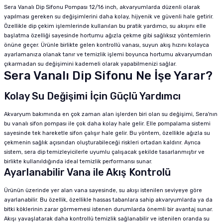
Sera Vanalı Dip Sifonu Pompası 12/16 inch, akvaryumlarda düzenli olarak
yapılması gereken su değişimlerini daha kolay, hijyenik ve güvenli hale getirir.
Özellikle dip çekim işlemlerinde kullanılan bu pratik yardımcı, su akışını elle
başlatma özelliği sayesinde hortumu ağızla çekme gibi sağlıksız yöntemlerin
önüne geçer. Ürünle birlikte gelen kontrollü vanası, suyun akış hızını kolayca
ayarlamanıza olanak tanır ve temizlik işlemi boyunca hortumu akvaryumdan
çıkarmadan su değişimini kademeli olarak yapabilmenizi sağlar.
Sera Vanalı Dip Sifonu Ne İşe Yarar?
Kolay Su Değişimi İçin Güçlü Yardımcı
Akvaryum bakımında en çok zaman alan işlerden biri olan su değişimi, Sera'nın
bu vanalı sifon pompası ile çok daha kolay hale gelir. Elle pompalama sistemi
sayesinde tek hareketle sifon çalışır hale gelir. Bu yöntem, özellikle ağızla su
çekmenin sağlık açısından oluşturabileceği riskleri ortadan kaldırır. Ayrıca
sistem, sera dip temizleyicilerle uyumlu çalışacak şekilde tasarlanmıştır ve
birlikte kullanıldığında ideal temizlik performansı sunar.
Ayarlanabilir Vana ile Akış Kontrolü
Ürünün üzerinde yer alan vana sayesinde, su akışı istenilen seviyeye göre
ayarlanabilir. Bu özellik, özellikle hassas tabanlara sahip akvaryumlarda ya da
bitki köklerinin zarar görmemesi istenen durumlarda önemli bir avantaj sunar.
Akışı yavaşlatarak daha kontrollü temizlik sağlanabilir ve istenilen oranda su