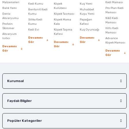
Malzemeleri
Kedi Maması
Kedi Kumu
Köpek
Kuş Yemi
Ürün resmi kalitesiz, bozuk veya görüntülenemiyor.
Balık Yemi
Kulübesi
Pro Plan Kedi
Bentonit Kedi
Muhabbet
Maması
Deniz
Kumu
Köpek Tasması
Kuşu Yemi
Ürün açıklamasında eksik bilgiler bulunuyor.
Akvaryumu
N&D Kedi
Silika Kedi
Köpek Mama
Papağan
Maması
Protein
Ürün bilgilerinde hatalar bulunuyor.
Kumu
Kabı
Kafesi
Skimmer
Hills Kedi
Kedi Evi
Köpek Taşıma
Kuş Oyuncağı
Ürün fiyatı diğer sitelerden daha pahalı.
Maması
Akvaryum
Kafesi
Devamını
Devamını
Isıtıcı
Advance
Bu ürüne benzer farklı alternatifler olmalı.
Gör
Devamını
Gör
Köpek Maması
Devamını
Gör
Gör
Devamını
Gör
Gönder
Kurumsal
Faydalı Bilgiler
Popüler Kategoriler