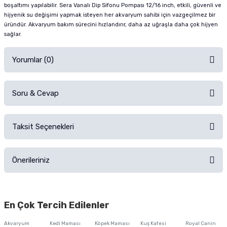
boşaltımı yapılabilir. Sera Vanalı Dip Sifonu Pompası 12/16 inch, etkili, güvenli ve
hijyenik su değişimi yapmak isteyen her akvaryum sahibi için vazgeçilmez bir
üründür. Akvaryum bakım sürecini hızlandırır, daha az uğraşla daha çok hijyen
sağlar.
Yorumlar (0)
Soru & Cevap
Alışverişinizden sonra ürüne yorum yapın, alışveriş puanı kazanın!
Sorularınız için
iletişim formunu
kullanınız.
Taksit Seçenekleri
Ürün hakkında henüz soru sorulmamış.
Ürünü Satın Al ve Yorumla
Önerileriniz
Soru Sor
Bu ürünün fiyat bilgisi, resim, ürün açıklamalarında ve diğer konularda
yetersiz gördüğünüz noktaları öneri formunu kullanarak tarafımıza
En Çok Tercih Edilenler
iletebilirsiniz.
Görüş ve önerileriniz için teşekkür ederiz.
Akvaryum
Kedi Maması
Köpek Maması
Kuş Kafesi
Royal Canin