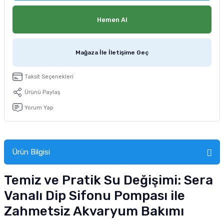
tucu
Sepeti
 Fırçası
Sump Filtre Malzemesi
Pro Plan Kedi Maması
Hemen Al
Pond Ürünleri
 Güvenlik Ürünleri
Akvaryum Ozon ve UV Ürünleri
Purina Kedi Maması
Mağaza İle İletişime Geç
manları
akım Ürünleri
Royal Canin Kedi Maması
Taksit Seçenekleri
lik ve Bakım Ürünleri
Ürünü Paylaş
uluk
Yorum Yap
 - Akvaryum Kumu
Ürün Bilgisi
 Parçaları
Temiz ve Pratik Su Değişimi: Sera
e Malzemesi
Vanalı Dip Sifonu Pompası ile
Zahmetsiz Akvaryum Bakımı