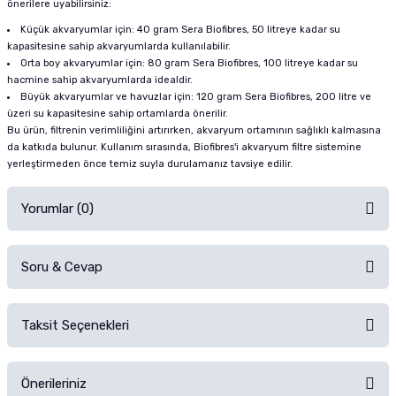
önerilere uyabilirsiniz:
Küçük akvaryumlar için: 40 gram Sera Biofibres, 50 litreye kadar su
kapasitesine sahip akvaryumlarda kullanılabilir.
Orta boy akvaryumlar için: 80 gram Sera Biofibres, 100 litreye kadar su
hacmine sahip akvaryumlarda idealdir.
Büyük akvaryumlar ve havuzlar için: 120 gram Sera Biofibres, 200 litre ve
üzeri su kapasitesine sahip ortamlarda önerilir.
Bu ürün, filtrenin verimliliğini artırırken, akvaryum ortamının sağlıklı kalmasına
da katkıda bulunur. Kullanım sırasında, Biofibres'i akvaryum filtre sistemine
yerleştirmeden önce temiz suyla durulamanız tavsiye edilir.
Yorumlar (0)
Soru & Cevap
Alışverişinizden sonra ürüne yorum yapın, alışveriş puanı kazanın!
Sorularınız için
iletişim formunu
kullanınız.
Taksit Seçenekleri
Ürün hakkında henüz soru sorulmamış.
Ürünü Satın Al ve Yorumla
Önerileriniz
Soru Sor