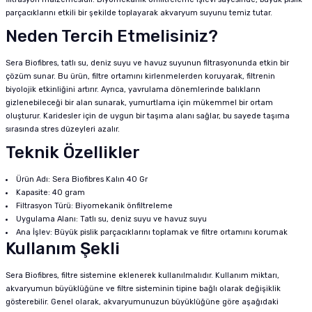
parçacıklarını etkili bir şekilde toplayarak akvaryum suyunu temiz tutar.
Neden Tercih Etmelisiniz?
Sera Biofibres, tatlı su, deniz suyu ve havuz suyunun filtrasyonunda etkin bir
çözüm sunar. Bu ürün, filtre ortamını kirlenmelerden koruyarak, filtrenin
biyolojik etkinliğini artırır. Ayrıca, yavrulama dönemlerinde balıkların
gizlenebileceği bir alan sunarak, yumurtlama için mükemmel bir ortam
oluşturur. Karidesler için de uygun bir taşıma alanı sağlar, bu sayede taşıma
sırasında stres düzeyleri azalır.
Teknik Özellikler
Ürün Adı: Sera Biofibres Kalın 40 Gr
Kapasite: 40 gram
Filtrasyon Türü: Biyomekanik önfiltreleme
Uygulama Alanı: Tatlı su, deniz suyu ve havuz suyu
Ana İşlev: Büyük pislik parçacıklarını toplamak ve filtre ortamını korumak
Kullanım Şekli
Sera Biofibres, filtre sistemine eklenerek kullanılmalıdır. Kullanım miktarı,
akvaryumun büyüklüğüne ve filtre sisteminin tipine bağlı olarak değişiklik
gösterebilir. Genel olarak, akvaryumunuzun büyüklüğüne göre aşağıdaki