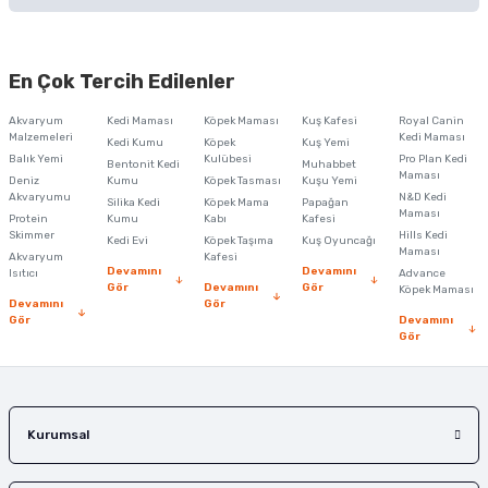
Bu ürünün fiyat bilgisi, resim, ürün açıklamalarında ve diğer konularda
yetersiz gördüğünüz noktaları öneri formunu kullanarak tarafımıza
En Çok Tercih Edilenler
iletebilirsiniz.
Görüş ve önerileriniz için teşekkür ederiz.
Akvaryum
Kedi Maması
Köpek Maması
Kuş Kafesi
Royal Canin
Malzemeleri
Kedi Maması
Kedi Kumu
Köpek
Kuş Yemi
Ürün resmi kalitesiz, bozuk veya görüntülenemiyor.
Balık Yemi
Kulübesi
Pro Plan Kedi
Bentonit Kedi
Muhabbet
Maması
Deniz
Kumu
Köpek Tasması
Kuşu Yemi
Ürün açıklamasında eksik bilgiler bulunuyor.
Akvaryumu
N&D Kedi
Silika Kedi
Köpek Mama
Papağan
Maması
Protein
Ürün bilgilerinde hatalar bulunuyor.
Kumu
Kabı
Kafesi
Skimmer
Hills Kedi
Kedi Evi
Köpek Taşıma
Kuş Oyuncağı
Ürün fiyatı diğer sitelerden daha pahalı.
Maması
Akvaryum
Kafesi
Devamını
Devamını
Isıtıcı
Advance
Bu ürüne benzer farklı alternatifler olmalı.
Gör
Devamını
Gör
Köpek Maması
Devamını
Gör
Gör
Devamını
Gör
Gönder
Kurumsal