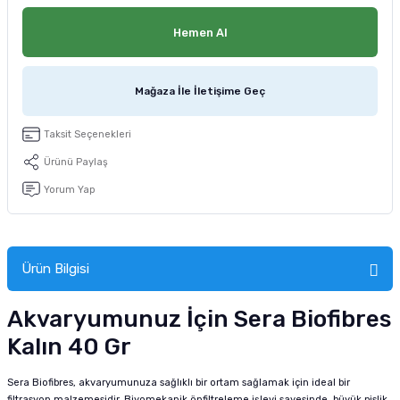
tucu
Sepeti
 Fırçası
Sump Filtre Malzemesi
Pro Plan Kedi Maması
Hemen Al
Pond Ürünleri
 Güvenlik Ürünleri
Akvaryum Ozon ve UV Ürünleri
Purina Kedi Maması
Mağaza İle İletişime Geç
manları
akım Ürünleri
Royal Canin Kedi Maması
Taksit Seçenekleri
lik ve Bakım Ürünleri
Ürünü Paylaş
uluk
Yorum Yap
 - Akvaryum Kumu
Ürün Bilgisi
 Parçaları
Akvaryumunuz İçin Sera Biofibres
e Malzemesi
Kalın 40 Gr
Sera Biofibres, akvaryumunuza sağlıklı bir ortam sağlamak için ideal bir
filtrasyon malzemesidir. Biyomekanik önfiltreleme işlevi sayesinde, büyük pislik