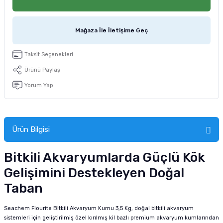
tucu
Sepeti
 Fırçası
Sump Filtre Malzemesi
Pro Plan Kedi Maması
Mağaza İle İletişime Geç
Pond Ürünleri
 Güvenlik Ürünleri
Akvaryum Ozon ve UV Ürünleri
Purina Kedi Maması
Taksit Seçenekleri
manları
akım Ürünleri
Royal Canin Kedi Maması
Ürünü Paylaş
lik ve Bakım Ürünleri
Yorum Yap
uluk
Ürün Bilgisi
 - Akvaryum Kumu
Bitkili Akvaryumlarda Güçlü Kök
 Parçaları
Gelişimini Destekleyen Doğal
e Malzemesi
Taban
Seachem Flourite Bitkili Akvaryum Kumu 3,5 Kg, doğal bitkili akvaryum
sistemleri için geliştirilmiş özel kırılmış kil bazlı premium akvaryum kumlarından