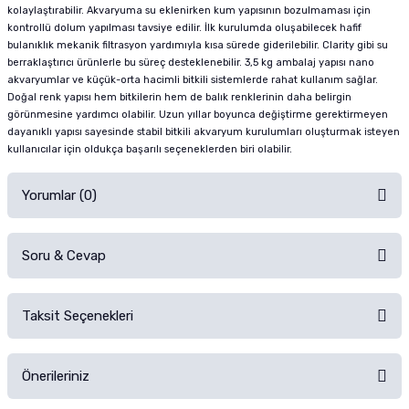
kolaylaştırabilir. Akvaryuma su eklenirken kum yapısının bozulmaması için
kontrollü dolum yapılması tavsiye edilir. İlk kurulumda oluşabilecek hafif
bulanıklık mekanik filtrasyon yardımıyla kısa sürede giderilebilir. Clarity gibi su
berraklaştırıcı ürünlerle bu süreç desteklenebilir. 3,5 kg ambalaj yapısı nano
akvaryumlar ve küçük-orta hacimli bitkili sistemlerde rahat kullanım sağlar.
Doğal renk yapısı hem bitkilerin hem de balık renklerinin daha belirgin
görünmesine yardımcı olabilir. Uzun yıllar boyunca değiştirme gerektirmeyen
dayanıklı yapısı sayesinde stabil bitkili akvaryum kurulumları oluşturmak isteyen
kullanıcılar için oldukça başarılı seçeneklerden biri olabilir.
Yorumlar (0)
Soru & Cevap
Alışverişinizden sonra ürüne yorum yapın, alışveriş puanı kazanın!
Sorularınız için
iletişim formunu
kullanınız.
Taksit Seçenekleri
Ürün hakkında henüz soru sorulmamış.
Ürünü Satın Al ve Yorumla
Önerileriniz
Soru Sor