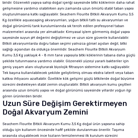
biridir. Gözenekli yapıya sahip doğal içeriği sayesinde bitki köklerinin daha rahat
gelişmesine yardımcı olabilirken aynı zamanda uzun ömürlü stabil taban yapısı
oluşturulmasına katkı sağlayabilir. Seachem Flourite Bitkili Akvaryum Kumu 3,5
Kg özellikle aquascaping akvaryumları, yoğun bitkili tatlı su akvaryumları ve
doğal görünümlü tank kurulumlarında sık tercih edilen profesyonel taban
malzemeleri arasında yer almaktadır. Kimyasal işlem görmemiş doğal yapısı
sayesinde suyun pH değerini değiştirmez ve uzun süre güvenle kullanılabilir.
Bitkili akvaryumlarda doğru taban seçimi yalnızca görsel açıdan değil, bitki
sağlığı açısından da oldukça önemlidir. Seachem Flourite Bitkili Akvaryum
Kumu 3,5 Kg yaklaşık 4 - 8 mm tane yapısıyla bitki köklerinin tabana daha güçlü
şekilde tutunmasına yardımcı olabilir. Gözenekli yüzeyi yararlı bakteriler için
geniş yaşam alanı oluşturarak biyolojik filtrasyon sistemine katkı sağlayabilir.
Tek başına kullanılabilecek şekilde geliştirilmiş olması ekstra laterit veya taban
katkısı ihtiyacını azaltabilir. Özellikle kök gelişimi güçlü bitkilerde doğal büyüme
sürecini destekleyen stabil zemin oluşturabilir. Bitkili akvaryum kumu çeşitleri
arasında uzun ömürlü yapısı ve doğal görünümü sayesinde yıllardır yoğun ilgi
gören ürünlerden biridir.
Uzun Süre Değişim Gerektirmeyen
Doğal Akvaryum Zemini
Seachem Flourite Bitkili Akvaryum Kumu 3,5 Kg doğal ürün yapısına sahip
olduğu için kullanım öncesinde hafif şekilde durulanması önerilir. Taşıma
sırasında oluşabilecek ince tozların temizlenmesi ilk kurulum sürecini