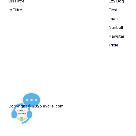
Dış Filtre
Ezy Dog
İç Filtre
Flexi
Imac
Nunbell
Pawstar
Trixie
Copyright © 2026 evcilal.com