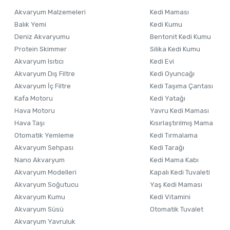
Ürün resmi kalitesiz, bozuk veya görüntülenemiyor.
Akvaryum Malzemeleri
Kedi Maması
Ürün açıklamasında eksik bilgiler bulunuyor.
Balık Yemi
Kedi Kumu
Ürün bilgilerinde hatalar bulunuyor.
Deniz Akvaryumu
Bentonit Kedi Kumu
Ürün fiyatı diğer sitelerden daha pahalı.
Protein Skimmer
Silika Kedi Kumu
Akvaryum Isıtıcı
Kedi Evi
Bu ürüne benzer farklı alternatifler olmalı.
Akvaryum Dış Filtre
Kedi Oyuncağı
Akvaryum İç Filtre
Kedi Taşıma Çantası
Kafa Motoru
Kedi Yatağı
Hava Motoru
Yavru Kedi Maması
Hava Taşı
Kısırlaştırılmış Mama
Otomatik Yemleme
Kedi Tırmalama
Akvaryum Sehpası
Kedi Tarağı
Nano Akvaryum
Kedi Mama Kabı
Akvaryum Modelleri
Kapalı Kedi Tuvaleti
Akvaryum Soğutucu
Yaş Kedi Maması
Akvaryum Kumu
Kedi Vitamini
Akvaryum Süsü
Otomatik Tuvalet
Akvaryum Yavruluk