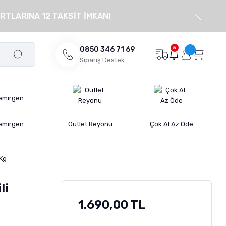
RTLARINA 12 TAKSİT İMKANI
5
0850 346 71 69
Sipariş Destek
emirgen
Outlet Reyonu
Çok Al Az Öde
 Kg
li
1.690,00 TL