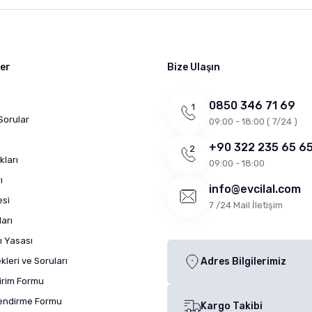
ler
Bize Ulaşın
0850 346 71 69
Sorular
09:00 - 18:00 ( 7/24 )
+90 322 235 65 6
kları
09:00 - 18:00
ı
info@evcilal.com
esi
7 /24 Mail İletişim
arı
ı Yasası
leri ve Soruları
Adres Bilgilerimiz
dirim Formu
lendirme Formu
Kargo Takibi