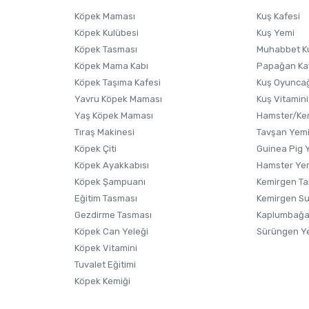
Ürünü Satın Al ve Yorumla
Soru Sor
Köpek Maması
Kuş Kafesi
Köpek Kulübesi
Kuş Yemi
Köpek Tasması
Muhabbet K
Köpek Mama Kabı
Papağan Ka
Köpek Taşıma Kafesi
Kuş Oyunca
Yavru Köpek Maması
Kuş Vitamini
Yaş Köpek Maması
Hamster/Kem
Tıraş Makinesi
Tavşan Yem
Köpek Çiti
Guinea Pig 
Köpek Ayakkabısı
Hamster Ye
Gönder
Köpek Şampuanı
Kemirgen Ta
Eğitim Tasması
Kemirgen S
Gezdirme Tasması
Kaplumbağa
Köpek Can Yeleği
Sürüngen Y
Köpek Vitamini
Tuvalet Eğitimi
Köpek Kemiği