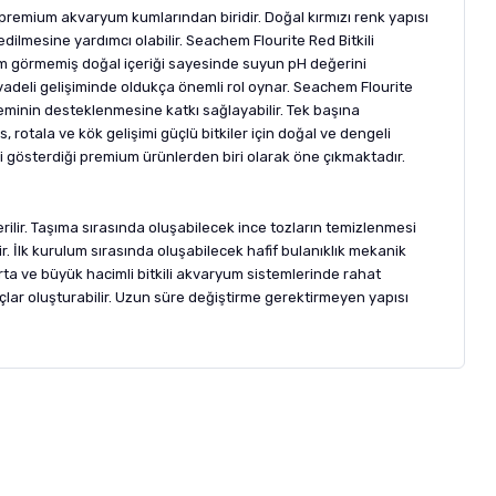
ı premium akvaryum kumlarından biridir. Doğal kırmızı renk yapısı
ilmesine yardımcı olabilir. Seachem Flourite Red Bitkili
lem görmemiş doğal içeriği sayesinde suyun pH değerini
 vadeli gelişiminde oldukça önemli rol oynar. Seachem Flourite
steminin desteklenmesine katkı sağlayabilir. Tek başına
s, rotala ve kök gelişimi güçlü bitkiler için doğal ve dengeli
gi gösterdiği premium ürünlerden biri olarak öne çıkmaktadır.
ilir. Taşıma sırasında oluşabilecek ince tozların temizlenmesi
r. İlk kurulum sırasında oluşabilecek hafif bulanıklık mekanik
ı orta ve büyük hacimli bitkili akvaryum sistemlerinde rahat
nuçlar oluşturabilir. Uzun süre değiştirme gerektirmeyen yapısı
letebilirsiniz.
 formunu
kullanınız.