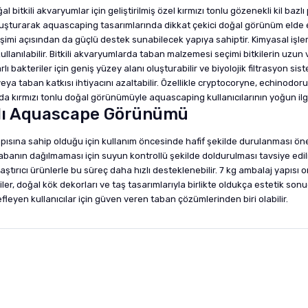
itkili akvaryumlar için geliştirilmiş özel kırmızı tonlu gözenekli kil bazl
oluşturarak aquascaping tasarımlarında dikkat çekici doğal görünüm elde ed
lişimi açısından da güçlü destek sunabilecek yapıya sahiptir. Kimyasal iş
lanılabilir. Bitkili akvaryumlarda taban malzemesi seçimi bitkilerin uzun
 bakteriler için geniş yüzey alanı oluşturabilir ve biyolojik filtrasyon si
veya taban katkısı ihtiyacını azaltabilir. Özellikle cryptocoryne, echinodoru
ında kırmızı tonlu doğal görünümüyle aquascaping kullanıcılarının yoğun il
nlı Aquascape Görünümü
ısına sahip olduğu için kullanım öncesinde hafif şekilde durulanması öner
tabanın dağılmaması için suyun kontrollü şekilde doldurulması tavsiye edili
aklaştırıcı ürünlerle bu süreç daha hızlı desteklenebilir. 7 kg ambalaj yapıs
kiler, doğal kök dekorları ve taş tasarımlarıyla birlikte oldukça estetik so
eyen kullanıcılar için güven veren taban çözümlerinden biri olabilir.
nularda yetersiz gördüğünüz noktaları öneri formunu kullanarak tarafımıza i
sonra ürüne yorum yapın, alışveriş puanı kazanın! Sorularınız için
Ürün hakkında henüz soru sorulmamış.
iletişim