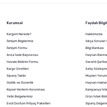
Kurumsal
Faydalı Bilgi
Kargom Nerede?
Hakkımızda
İletişim Bilgilerimiz
Sıkça Sorulan 
İletişim Formu
Bilgi Bankası
Arıza İade Başvurusu
Hayvan Barına
Havale Bildirim Formu
Garanti Şartlar
Kargo Ücretleri
Satış Sözleşm
Sipariş Takibi
Müşteri Yoruml
Gizlilik ve Güvenlik
Hayvan Haklar
Kişisel Verilerin Korunması
Kampanya İstek
Yetki Belgelerimiz
Ürün İstek Bil
Evcil Dostum İhtiyaç Paketleri
Sipariş Değer