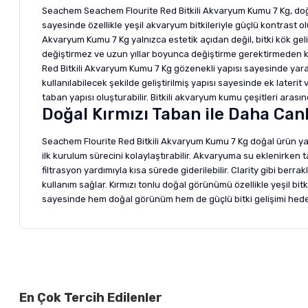
Seachem Seachem Flourite Red Bitkili Akvaryum Kumu 7 Kg, doğal b
sayesinde özellikle yeşil akvaryum bitkileriyle güçlü kontrast 
Akvaryum Kumu 7 Kg yalnızca estetik açıdan değil, bitki kök ge
değiştirmez ve uzun yıllar boyunca değiştirme gerektirmeden kul
Red Bitkili Akvaryum Kumu 7 Kg gözenekli yapısı sayesinde yararlı
kullanılabilecek şekilde geliştirilmiş yapısı sayesinde ek laterit 
taban yapısı oluşturabilir. Bitkili akvaryum kumu çeşitleri aras
Doğal Kırmızı Taban ile Daha Ca
Seachem Flourite Red Bitkili Akvaryum Kumu 7 Kg doğal ürün yap
ilk kurulum sürecini kolaylaştırabilir. Akvaryuma su eklenirken 
filtrasyon yardımıyla kısa sürede giderilebilir. Clarity gibi berr
kullanım sağlar. Kırmızı tonlu doğal görünümü özellikle yeşil bit
sayesinde hem doğal görünüm hem de güçlü bitki gelişimi hedefl
Bu ürünün fiyat bilgisi, resim, ürün açıklamalarında ve diğer ko
Görüş ve önerileriniz için teşekkür ederiz.
Alışverişinizden 
En Çok Tercih Edilenler