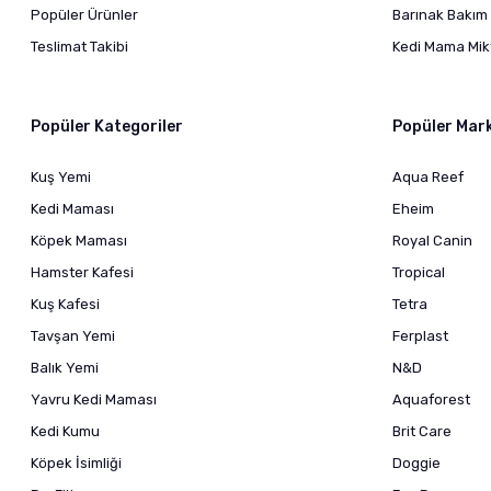
Popüler Ürünler
Barınak Bakım 
Teslimat Takibi
Kedi Mama Mikt
Popüler Kategoriler
Popüler Mar
Kuş Yemi
Aqua Reef
Kedi Maması
Eheim
Köpek Maması
Royal Canin
Hamster Kafesi
Tropical
Kuş Kafesi
Tetra
Tavşan Yemi
Ferplast
Balık Yemi
N&D
Yavru Kedi Maması
Aquaforest
Kedi Kumu
Brit Care
Köpek İsimliği
Doggie