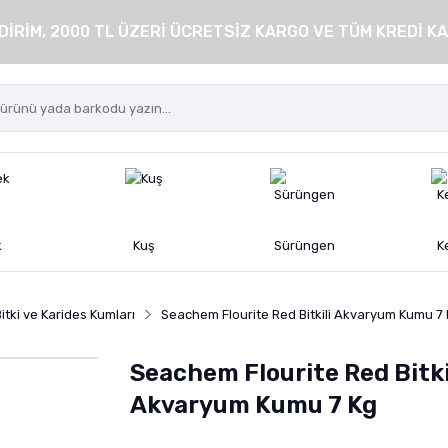
DİRİM, 2000 TL ÜZERİ ÜCRETSİZ KARGO VE TÜM KREDİ KA
k
Kuş
Sürüngen
K
tki ve Karides Kumları
Seachem Flourite Red Bitkili Akvaryum Kumu 7
Seachem Flourite Red Bitki
Akvaryum Kumu 7 Kg