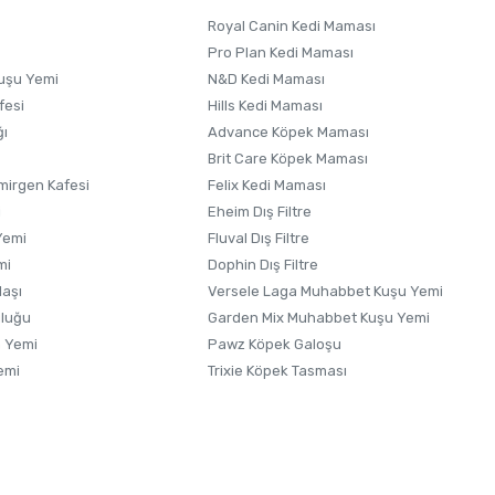
Royal Canin Kedi Maması
Pro Plan Kedi Maması
uşu Yemi
N&D Kedi Maması
fesi
Hills Kedi Maması
ğı
Advance Köpek Maması
Brit Care Köpek Maması
irgen Kafesi
Felix Kedi Maması
i
Eheim Dış Filtre
Yemi
Fluval Dış Filtre
mi
Dophin Dış Filtre
laşı
Versele Laga Muhabbet Kuşu Yemi
uluğu
Garden Mix Muhabbet Kuşu Yemi
 Yemi
Pawz Köpek Galoşu
emi
Trixie Köpek Tasması