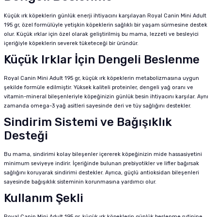
Küçük ırk köpeklerin günlük enerji ihtiyacını karşılayan Royal Canin Mini Adult
195 gr, özel formülüyle yetişkin köpeklerin sağlıklı bir yaşam sürmesine destek
olur. Küçük ırklar için özel olarak geliştirilmiş bu mama, lezzeti ve besleyici
içeriğiyle köpeklerin severek tüketeceği bir üründür.
Küçük Irklar İçin Dengeli Beslenme
Royal Canin Mini Adult 195 gr, küçük ırk köpeklerin metabolizmasına uygun
şekilde formüle edilmiştir. Yüksek kaliteli proteinler, dengeli yağ oranı ve
vitamin-mineral bileşenleriyle köpeğinizin günlük besin ihtiyacını karşılar. Aynı
zamanda omega-3 yağ asitleri sayesinde deri ve tüy sağlığını destekler.
Sindirim Sistemi ve Bağışıklık
Desteği
Bu mama, sindirimi kolay bileşenler içererek köpeğinizin mide hassasiyetini
minimum seviyeye indirir. İçeriğinde bulunan prebiyotikler ve lifler bağırsak
sağlığını koruyarak sindirimi destekler. Ayrıca, güçlü antioksidan bileşenleri
sayesinde bağışıklık sisteminin korunmasına yardımcı olur.
Kullanım Şekli
Royal Canin Mini Adult 195 gr, küçük ırk köpeklerin günlük beslenme rutinine