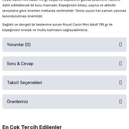
dahil edilebilecek bir kuru mamadır. Köpeğinizin kilosu, yaşına ve aktivite
seviyesine göre önerilen miktarda verilmelidir. Temiz suyun her zaman yanında
bulundurulması önemlidir.
Sağlıklı ve dengeli bir beslenme sunan Royal Canin Mini Adult 195 gr ile
köpeğinizin enerjik ve mutlu kalmasını sağlayabilirsiniz.
Yorumlar (0)
Soru & Cevap
Alışverişinizden sonra ürüne yorum yapın, alışveriş puanı kazanın!
Sorularınız için
iletişim formunu
kullanınız.
Taksit Seçenekleri
Ürün hakkında henüz soru sorulmamış.
Ürünü Satın Al ve Yorumla
Önerileriniz
Soru Sor
Bu ürünün fiyat bilgisi, resim, ürün açıklamalarında ve diğer konularda
yetersiz gördüğünüz noktaları öneri formunu kullanarak tarafımıza
En Çok Tercih Edilenler
iletebilirsiniz.