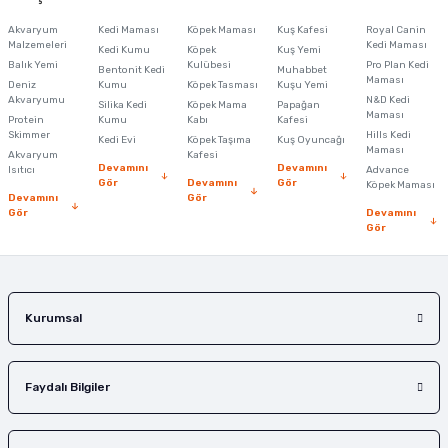
Görüş ve önerileriniz için teşekkür ederiz.
Akvaryum
Kedi Maması
Köpek Maması
Kuş Kafesi
Royal Canin
Malzemeleri
Kedi Maması
Kedi Kumu
Köpek
Kuş Yemi
Ürün resmi kalitesiz, bozuk veya görüntülenemiyor.
Balık Yemi
Kulübesi
Pro Plan Kedi
Bentonit Kedi
Muhabbet
Maması
Deniz
Kumu
Köpek Tasması
Kuşu Yemi
Ürün açıklamasında eksik bilgiler bulunuyor.
Akvaryumu
N&D Kedi
Silika Kedi
Köpek Mama
Papağan
Maması
Protein
Ürün bilgilerinde hatalar bulunuyor.
Kumu
Kabı
Kafesi
Skimmer
Hills Kedi
Kedi Evi
Köpek Taşıma
Kuş Oyuncağı
Ürün fiyatı diğer sitelerden daha pahalı.
Maması
Akvaryum
Kafesi
Devamını
Devamını
Isıtıcı
Advance
Bu ürüne benzer farklı alternatifler olmalı.
Gör
Devamını
Gör
Köpek Maması
Devamını
Gör
Gör
Devamını
Gör
Gönder
Kurumsal
Faydalı Bilgiler