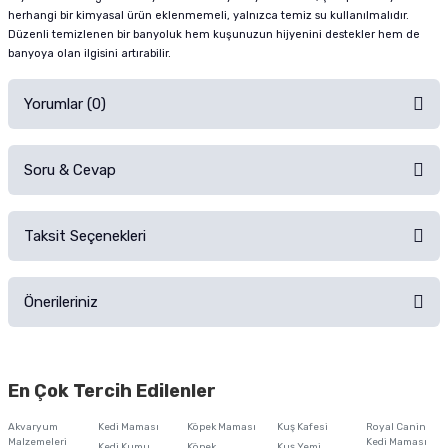
herhangi bir kimyasal ürün eklenmemeli, yalnızca temiz su kullanılmalıdır.
Düzenli temizlenen bir banyoluk hem kuşunuzun hijyenini destekler hem de
banyoya olan ilgisini artırabilir.
Yorumlar (0)
Soru & Cevap
Alışverişinizden sonra ürüne yorum yapın, alışveriş puanı kazanın!
Sorularınız için
iletişim formunu
kullanınız.
Taksit Seçenekleri
Ürün hakkında henüz soru sorulmamış.
Ürünü Satın Al ve Yorumla
Önerileriniz
Soru Sor
Bu ürünün fiyat bilgisi, resim, ürün açıklamalarında ve diğer konularda
yetersiz gördüğünüz noktaları öneri formunu kullanarak tarafımıza
En Çok Tercih Edilenler
iletebilirsiniz.
Görüş ve önerileriniz için teşekkür ederiz.
Akvaryum
Kedi Maması
Köpek Maması
Kuş Kafesi
Royal Canin
Malzemeleri
Kedi Maması
Kedi Kumu
Köpek
Kuş Yemi