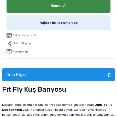
tucu
Sepeti
 Fırçası
Sump Filtre Malzemesi
Pro Plan Kedi Maması
Hemen Al
Pond Ürünleri
 Güvenlik Ürünleri
Akvaryum Ozon ve UV Ürünleri
Purina Kedi Maması
Mağaza İle İletişime Geç
manları
akım Ürünleri
Royal Canin Kedi Maması
Taksit Seçenekleri
lik ve Bakım Ürünleri
Ürünü Paylaş
Yorum Yap
uluk
 - Akvaryum Kumu
Ürün Bilgisi
 Parçaları
Fit Fly Kuş Banyosu
e Malzemesi
Kuşların doğal bakım alışkanlıklarını desteklemek için tasarlanan
Quik Fit Fly
Kuş Banyosu Lux
, muhabbet kuşları başta olmak üzere kanarya, finch ve
benzer boyuttaki kafes kuşlarının güvenle kullanabileceği pratik bir banyoluktur.