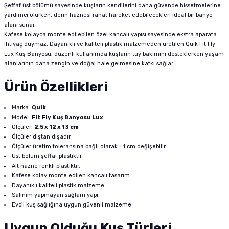
Şeffaf üst bölümü sayesinde kuşların kendilerini daha güvende hissetmelerine
yardımcı olurken, derin haznesi rahat hareket edebilecekleri ideal bir banyo
alanı sunar.
Kafese kolayca monte edilebilen özel kancalı yapısı sayesinde ekstra aparata
ihtiyaç duymaz. Dayanıklı ve kaliteli plastik malzemeden üretilen Quik Fit Fly
Lux Kuş Banyosu, düzenli kullanımda kuşların tüy bakımını desteklerken yaşam
alanlarının daha zengin ve doğal hale gelmesine katkı sağlar.
Ürün Özellikleri
Marka:
Quik
Model:
Fit Fly Kuş Banyosu Lux
Ölçüler:
2,5 x 12 x 13 cm
Ölçüler dıştan dışadır.
Ölçüler üretim toleransına bağlı olarak ±1 cm değişebilir.
Üst bölüm şeffaf plastiktir.
Alt hazne renkli plastiktir.
Kafese kolay monte edilen kancalı tasarım
Dayanıklı kaliteli plastik malzeme
Salınım yapmayan sağlam yapı
Evcil kuş sağlığına uygun güvenli malzeme
Uygun Olduğu Kuş Türleri