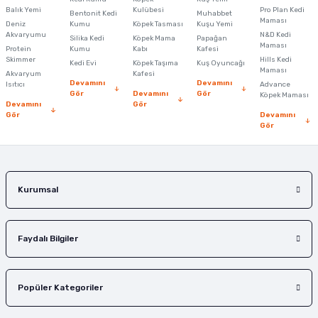
Ürün resmi kalitesiz, bozuk veya görüntülenemiyor.
Balık Yemi
Kulübesi
Pro Plan Kedi
Bentonit Kedi
Muhabbet
Maması
Deniz
Kumu
Köpek Tasması
Kuşu Yemi
Ürün açıklamasında eksik bilgiler bulunuyor.
Akvaryumu
N&D Kedi
Silika Kedi
Köpek Mama
Papağan
Maması
Protein
Ürün bilgilerinde hatalar bulunuyor.
Kumu
Kabı
Kafesi
Skimmer
Hills Kedi
Kedi Evi
Köpek Taşıma
Kuş Oyuncağı
Ürün fiyatı diğer sitelerden daha pahalı.
Maması
Akvaryum
Kafesi
Devamını
Devamını
Isıtıcı
Advance
Bu ürüne benzer farklı alternatifler olmalı.
Gör
Devamını
Gör
Köpek Maması
Devamını
Gör
Gör
Devamını
Gör
Gönder
Kurumsal
Faydalı Bilgiler
Popüler Kategoriler