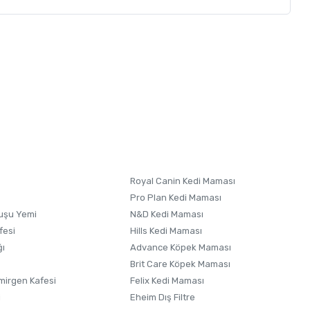
letebilirsiniz.
 formunu
kullanınız.
 Buna göre ;
45 gün
üretim / imal süreci olabilir ( mağaza hazır
sipariş öncesi dilerseniz, 0850 346 71 69 nolu hattımızdan
Royal Canin Kedi Maması
Pro Plan Kedi Maması
uşu Yemi
N&D Kedi Maması
fesi
Hills Kedi Maması
ğı
Advance Köpek Maması
Brit Care Köpek Maması
irgen Kafesi
Felix Kedi Maması
i
Eheim Dış Filtre