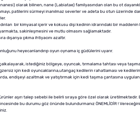
di nanesi) olarak bilinen, nane (Labiatae) familyasından olan bu ot dayanıklı
anmayı, patilerini sürmeyi inanılmaz severler ve adeta bu otun üzerinde da
ler.
dırılan
bir kimyasal içerir ve
kokusu dişi kedinin idrarındaki bir maddeni
uyarmakta, sakinleşmesini ve mutlu olmasını sağlamaktadır.
a dışarıya çıkma ihtiyacını azaltır.
ğunluğunu heyecanlandırıp oyun oynama iç güdülerini uyarır.
lkalayarak, istediğiniz bölgeye, oyuncak, tırmalama tahtası veya taşıma 
egzersiz için kedi oyuncaklarına,utangaç kedilerin rahatlaması ve kedilerin
larda, endişeyi azaltmak ve yatıştırmak için kedi taşıma çantasına uygulan
ler aşırı talep sebebi ile belirli sıraya göre özel olarak üretilmektedir.
ş öncesinde bu durumu göz önünde bulundurmanız ÖNEMLİDİR ! Vereceğiniz 
niz.