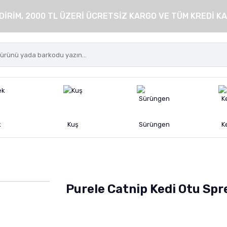
DİRİM, 2000 TL ÜZERİ ÜCRETSİZ KARGO VE TÜM KREDİ KA
k
Kuş
Sürüngen
K
Purele Catnip Kedi Otu Spr