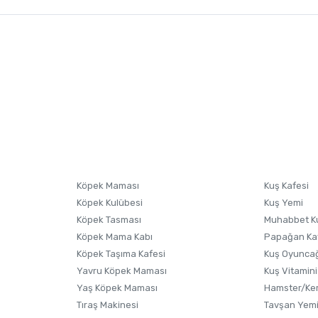
nularda yetersiz gördüğünüz noktaları öneri formunu kullanarak tarafımıza i
sonra ürüne yorum yapın, alışveriş puanı kazanın! Sorularınız için
Ürün hakkında henüz soru sorulmamış.
iletişim
ler aşırı talep sebebi ile belirli sıraya göre özel olarak üretilmektedir.
ş öncesinde bu durumu göz önünde bulundurmanız ÖNEMLİDİR ! Vereceğiniz 
niz.
Ürünü Satın Al ve Yorumla
Soru Sor
Köpek Maması
Kuş Kafesi
Köpek Kulübesi
Kuş Yemi
Köpek Tasması
Muhabbet K
Köpek Mama Kabı
Papağan Ka
Köpek Taşıma Kafesi
Kuş Oyunca
Yavru Köpek Maması
Kuş Vitamini
Gönder
Yaş Köpek Maması
Hamster/Kem
Tıraş Makinesi
Tavşan Yem