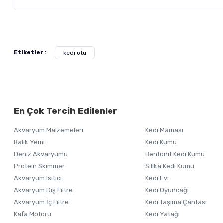
Teslimat şartları
Bu ürünün fiyat bilgisi, resim, ürün açıklamalarında ve diğer ko
Görüş ve önerileriniz için teşekkür ederiz.
Alışverişinizden 
Etiketler :
Kocaman Pet bünyesinde üretilen Purele marka pet kozmetiği ürün
kedi otu
stoğu ise aynı gün kargolanabilmektedir ). Vereceğiniz sipari
Ürün resmi kalitesiz, bozuk veya görüntülenemiyor.
müşteri temsilcisine ulaşarak mağaza hazır stok bilgisi alabilirsi
Ürün açıklamasında eksik bilgiler bulunuyor.
Anlayışınız için teşekkür eder, keyifli alışverişler dileriz...
Ürün bilgilerinde hatalar bulunuyor.
En Çok Tercih Edilenler
Ürün fiyatı diğer sitelerden daha pahalı.
Bu ürüne benzer farklı alternatifler olmalı.
Akvaryum Malzemeleri
Kedi Maması
Balık Yemi
Kedi Kumu
Deniz Akvaryumu
Bentonit Kedi Kumu
Protein Skimmer
Silika Kedi Kumu
Akvaryum Isıtıcı
Kedi Evi
Akvaryum Dış Filtre
Kedi Oyuncağı
Akvaryum İç Filtre
Kedi Taşıma Çantası
Kafa Motoru
Kedi Yatağı