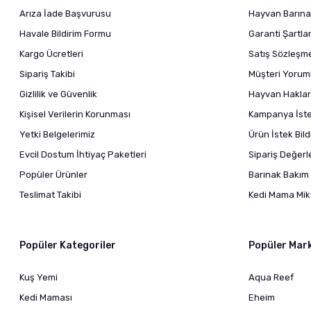
Arıza İade Başvurusu
Hayvan Barına
Havale Bildirim Formu
Garanti Şartlar
Kargo Ücretleri
Satış Sözleşm
Sipariş Takibi
Müşteri Yoruml
Gizlilik ve Güvenlik
Hayvan Haklar
Kişisel Verilerin Korunması
Kampanya İstek
Yetki Belgelerimiz
Ürün İstek Bil
Evcil Dostum İhtiyaç Paketleri
Sipariş Değer
Popüler Ürünler
Barınak Bakım 
Teslimat Takibi
Kedi Mama Mikt
Popüler Kategoriler
Popüler Mar
Kuş Yemi
Aqua Reef
Kedi Maması
Eheim