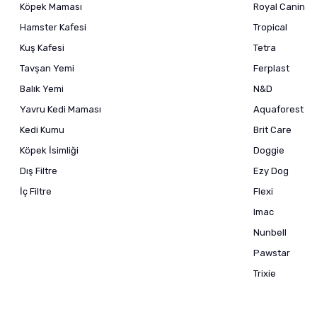
Köpek Maması
Royal Canin
Hamster Kafesi
Tropical
Kuş Kafesi
Tetra
Tavşan Yemi
Ferplast
Balık Yemi
N&D
Yavru Kedi Maması
Aquaforest
Kedi Kumu
Brit Care
Köpek İsimliği
Doggie
Dış Filtre
Ezy Dog
İç Filtre
Flexi
Imac
Nunbell
Pawstar
Trixie