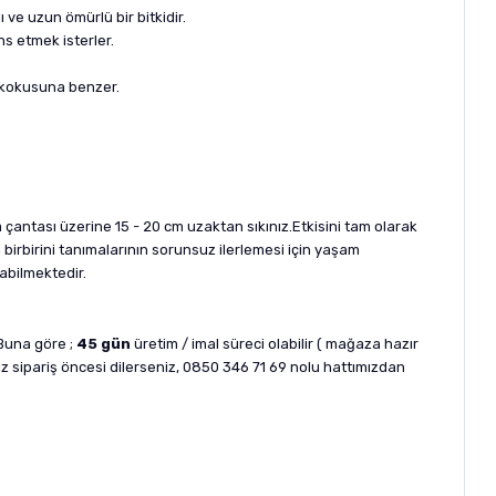
 ve uzun ömürlü bir bitkidir.
ns etmek isterler.
n kokusuna benzer.
çantası üzerine 15 - 20 cm uzaktan sıkınız.Etkisini tam olarak
 birbirini tanımalarının sorunsuz ilerlemesi için yaşam
abilmektedir.
 Buna göre ;
45 gün
üretim / imal süreci olabilir ( mağaza hazır
sipariş öncesi dilerseniz, 0850 346 71 69 nolu hattımızdan