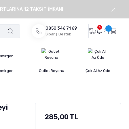
RTLARINA 12 TAKSİT İMKANI
5
0850 346 71 69
Sipariş Destek
emirgen
Outlet Reyonu
Çok Al Az Öde
eyi
285,00 TL