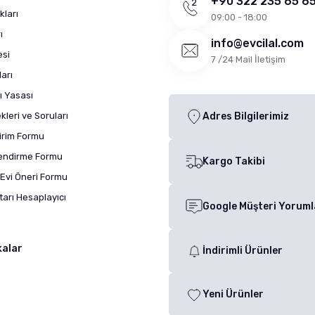
+90 322 235 65 6
kları
09:00 - 18:00
ı
info@evcilal.com
esi
7 /24 Mail İletişim
arı
ı Yasası
leri ve Soruları
Adres Bilgilerimiz
dirim Formu
lendirme Formu
Kargo Takibi
Evi Öneri Formu
arı Hesaplayıcı
Google Müşteri Yoruml
kalar
İndirimli Ürünler
Yeni Ürünler