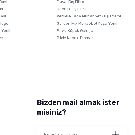
Yemi
Fluval Dış Filtre
mi
Dophin Dış Filtre
laşı
Versele Laga Muhabbet Kuşu Yemi
uluğu
Garden Mix Muhabbet Kuşu Yemi
 Yemi
Pawz Köpek Galoşu
emi
Trixie Köpek Tasması
Bizden mail almak ister
misiniz?