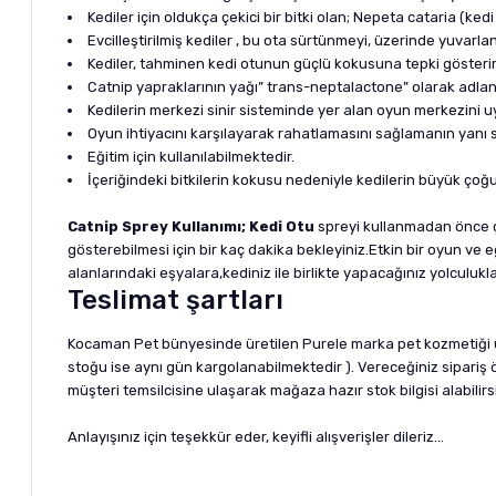
Kediler için oldukça çekici bir bitki olan; Nepeta cataria (ke
Evcilleştirilmiş kediler , bu ota sürtünmeyi, üzerinde yuvarl
Kediler, tahminen kedi otunun güçlü kokusuna tepki gösterir
Catnip yapraklarının yağı” trans-neptalactone” olarak adlan
Kedilerin merkezi sinir sisteminde yer alan oyun merkezini 
Oyun ihtiyacını karşılayarak rahatlamasını sağlamanın yanı sır
Eğitim için kullanılabilmektedir.
İçeriğindeki bitkilerin kokusu nedeniyle kedilerin büyük ço
Catnip Sprey Kullanımı; Kedi Otu
spreyi kullanmadan önce ça
gösterebilmesi için bir kaç dakika bekleyiniz.Etkin bir oyun ve 
alanlarındaki eşyalara,kediniz ile birlikte yapacağınız yolculuk
Teslimat şartları
Kocaman Pet bünyesinde üretilen Purele marka pet kozmetiği ürün
stoğu ise aynı gün kargolanabilmektedir ). Vereceğiniz sipari
müşteri temsilcisine ulaşarak mağaza hazır stok bilgisi alabilirsi
Anlayışınız için teşekkür eder, keyifli alışverişler dileriz...