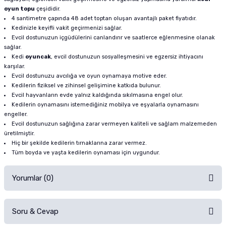
oyun topu
çeşididir.
4 santimetre çapında 48 adet toptan oluşan avantajlı paket fiyatıdır.
Kedinizle keyifli vakit geçirmenizi sağlar.
Evcil dostunuzun içgüdülerini canlandırır ve saatlerce eğlenmesine olanak
sağlar.
Kedi
oyuncak
, evcil dostunuzun sosyalleşmesini ve egzersiz ihtiyacını
karşılar.
Evcil dostunuzu avcılığa ve oyun oynamaya motive eder.
Kedilerin fiziksel ve zihinsel gelişimine katkıda bulunur.
Evcil hayvanların evde yalnız kaldığında sıkılmasına engel olur.
Kedilerin oynamasını istemediğiniz mobilya ve eşyalarla oynamasını
engeller.
Evcil dostunuzun sağlığına zarar vermeyen kaliteli ve sağlam malzemeden
üretilmiştir.
Hiç bir şekilde kedilerin tırnaklarına zarar vermez.
Tüm boyda ve yaşta kedilerin oynaması için uygundur.
Yorumlar (0)
Soru & Cevap
Alışverişinizden sonra ürüne yorum yapın, alışveriş puanı kazanın!