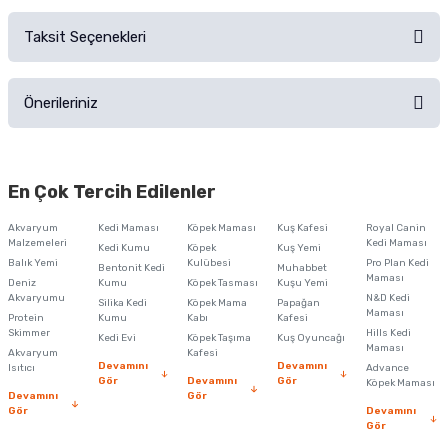
Sorularınız için
iletişim formunu
kullanınız.
Taksit Seçenekleri
Ürün hakkında henüz soru sorulmamış.
Ürünü Satın Al ve Yorumla
Önerileriniz
Soru Sor
Bu ürünün fiyat bilgisi, resim, ürün açıklamalarında ve diğer konularda
yetersiz gördüğünüz noktaları öneri formunu kullanarak tarafımıza
En Çok Tercih Edilenler
iletebilirsiniz.
Görüş ve önerileriniz için teşekkür ederiz.
Akvaryum
Kedi Maması
Köpek Maması
Kuş Kafesi
Royal Canin
Malzemeleri
Kedi Maması
Kedi Kumu
Köpek
Kuş Yemi
Ürün resmi kalitesiz, bozuk veya görüntülenemiyor.
Balık Yemi
Kulübesi
Pro Plan Kedi
Bentonit Kedi
Muhabbet
Maması
Deniz
Kumu
Köpek Tasması
Kuşu Yemi
Ürün açıklamasında eksik bilgiler bulunuyor.
Akvaryumu
N&D Kedi
Silika Kedi
Köpek Mama
Papağan
Maması
Protein
Ürün bilgilerinde hatalar bulunuyor.
Kumu
Kabı
Kafesi
Skimmer
Hills Kedi
Kedi Evi
Köpek Taşıma
Kuş Oyuncağı
Ürün fiyatı diğer sitelerden daha pahalı.
Maması
Akvaryum
Kafesi
Devamını
Devamını
Isıtıcı
Advance
Bu ürüne benzer farklı alternatifler olmalı.
Gör
Devamını
Gör
Köpek Maması
Devamını
Gör
Gör
Devamını
Gör