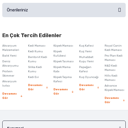
Önerileriniz
Soru Sor
Bu ürünün fiyat bilgisi, resim, ürün açıklamalarında ve diğer konularda
yetersiz gördüğünüz noktaları öneri formunu kullanarak tarafımıza
En Çok Tercih Edilenler
iletebilirsiniz.
Görüş ve önerileriniz için teşekkür ederiz.
Akvaryum
Kedi Maması
Köpek Maması
Kuş Kafesi
Royal Canin
Malzemeleri
Kedi Maması
Kedi Kumu
Köpek
Kuş Yemi
Ürün resmi kalitesiz, bozuk veya görüntülenemiyor.
Balık Yemi
Kulübesi
Pro Plan Kedi
Bentonit Kedi
Muhabbet
Maması
Deniz
Kumu
Köpek Tasması
Kuşu Yemi
Ürün açıklamasında eksik bilgiler bulunuyor.
Akvaryumu
N&D Kedi
Silika Kedi
Köpek Mama
Papağan
Maması
Protein
Ürün bilgilerinde hatalar bulunuyor.
Kumu
Kabı
Kafesi
Skimmer
Hills Kedi
Kedi Evi
Köpek Taşıma
Kuş Oyuncağı
Ürün fiyatı diğer sitelerden daha pahalı.
Maması
Akvaryum
Kafesi
Devamını
Devamını
Isıtıcı
Advance
Bu ürüne benzer farklı alternatifler olmalı.
Gör
Devamını
Gör
Köpek Maması
Devamını
Gör
Gör
Devamını
Gör
Gönder