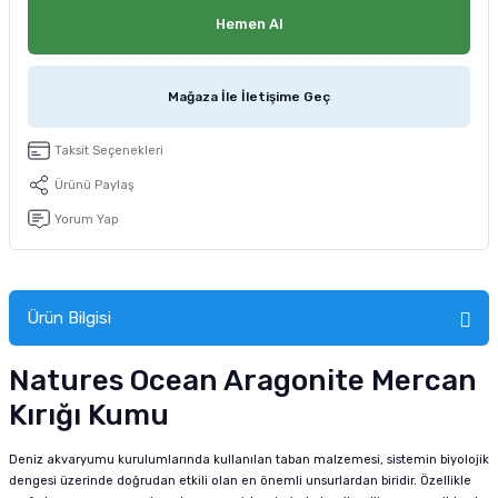
tucu
Sepeti
 Fırçası
Sump Filtre Malzemesi
Pro Plan Kedi Maması
Hemen Al
Pond Ürünleri
 Güvenlik Ürünleri
Akvaryum Ozon ve UV Ürünleri
Purina Kedi Maması
Mağaza İle İletişime Geç
manları
akım Ürünleri
Royal Canin Kedi Maması
Taksit Seçenekleri
lik ve Bakım Ürünleri
Ürünü Paylaş
Yorum Yap
uluk
 - Akvaryum Kumu
Ürün Bilgisi
 Parçaları
Natures Ocean Aragonite Mercan
e Malzemesi
Kırığı Kumu
Deniz akvaryumu kurulumlarında kullanılan taban malzemesi, sistemin biyolojik
dengesi üzerinde doğrudan etkili olan en önemli unsurlardan biridir. Özellikle