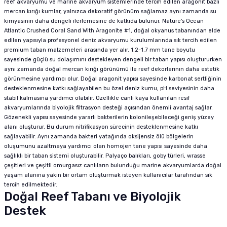
reef akvaryumu ve marine akvaryum sistemlerinde tercih edilen aragonit bazlı
mercan kırığı kumlar, yalnızca dekoratif görünüm sağlamaz aynı zamanda su
kimyasının daha dengeli ilerlemesine de katkıda bulunur. Nature's Ocean
Atlantic Crushed Coral Sand With Aragonite #1, doğal okyanus tabanından elde
edilen yapısıyla profesyonel deniz akvaryumu kurulumlarında sık tercih edilen
premium taban malzemeleri arasında yer alır. 1.2-1.7 mm tane boyutu
sayesinde güçlü su dolaşımını destekleyen dengeli bir taban yapısı oluştururken
aynı zamanda doğal mercan kırığı görünümü ile reef dekorlarının daha estetik
görünmesine yardımcı olur. Doğal aragonit yapısı sayesinde karbonat sertliğinin
desteklenmesine katkı sağlayabilen bu özel deniz kumu, pH seviyesinin daha
stabil kalmasına yardımcı olabilir. Özellikle canlı kaya kullanılan resif
akvaryumlarında biyolojik filtrasyon desteği açısından önemli avantaj sağlar.
Gözenekli yapısı sayesinde yararlı bakterilerin kolonileşebileceği geniş yüzey
alanı oluşturur. Bu durum nitrifikasyon sürecinin desteklenmesine katkı
sağlayabilir. Aynı zamanda bakteri yatağında oksijensiz ölü bölgelerin
oluşumunu azaltmaya yardımcı olan homojen tane yapısı sayesinde daha
sağlıklı bir taban sistemi oluşturabilir. Palyaço balıkları, goby türleri, wrasse
çeşitleri ve çeşitli omurgasız canlıların bulunduğu marine akvaryumlarda doğal
yaşam alanına yakın bir ortam oluşturmak isteyen kullanıcılar tarafından sık
tercih edilmektedir.
Doğal Reef Tabanı ve Biyolojik
Destek