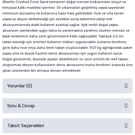
Atlantic Crushed Coral Sand tamamen doğal mercan kırıklarından oluşur ve
kimyasal katkı maddesi içermez. Ön yıkamadan geçirilmiş yapısı sayesinde
minimum durulama ile kullanıma hazır hale getirilebilir. İnce ve orta taneli
yapısı su akışını desteklediği için özellikle sump sistemine sahip reef
akvaryumlarında stabil kullanım avantajı sağlar. Açık renkli doğal yapısı,
akvaryum içerisindeki ışığın daha iyi yansımasına yardımcı olurken mercan ve
balık renklerinin daha canlı görünmesine katkı sağlayabilir. Yaklaşık 2,5 cm
taban kalınlığı için önerilen kullanım miktarı uygulanabilir, kullanıcı tercihine
göre daha ince veya daha derin taban oluşturulabilir. 9,07 kg ağırlığındaki paket
yapısı orta ve büyük hacimli deniz akvaryumları için uygun kullanım sunar.
Doğal görünümlü, biyolojik açıdan destekleyici ve uzun ömürlü bir reef tabanı
oluşturmak isteyen kullanıcıların deniz akvaryumu kumu tercihleri arasında öne
çıkan ürünlerden biri olmaya devam etmektedir.
Yorumlar (0)
Soru & Cevap
Alışverişinizden sonra ürüne yorum yapın, alışveriş puanı kazanın!
Sorularınız için
iletişim formunu
kullanınız.
Taksit Seçenekleri
Ürün hakkında henüz soru sorulmamış.
Ürünü Satın Al ve Yorumla