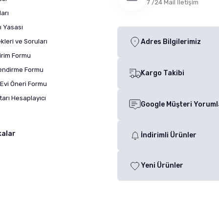
7 /24 Mail İletişim
arı
ı Yasası
leri ve Soruları
Adres Bilgilerimiz
dirim Formu
lendirme Formu
Kargo Takibi
Evi Öneri Formu
arı Hesaplayıcı
Google Müşteri Yoruml
kalar
İndirimli Ürünler
Yeni Ürünler