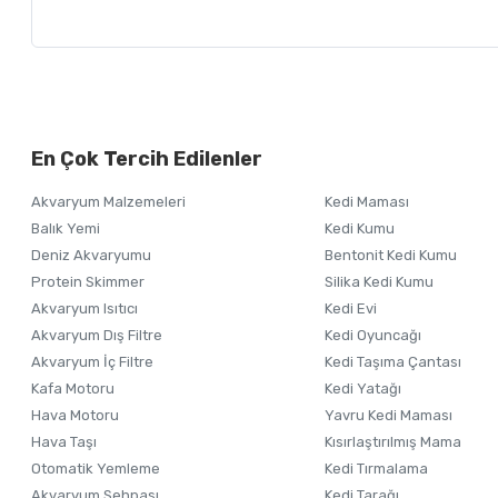
Bu ürünün fiyat bilgisi, resim, ürün açıklamalarında ve diğer ko
Görüş ve önerileriniz için teşekkür ederiz.
Alışverişinizden 
En Çok Tercih Edilenler
Ürün resmi kalitesiz, bozuk veya görüntülenemiyor.
Akvaryum Malzemeleri
Kedi Maması
Ürün açıklamasında eksik bilgiler bulunuyor.
Balık Yemi
Kedi Kumu
Ürün bilgilerinde hatalar bulunuyor.
Deniz Akvaryumu
Bentonit Kedi Kumu
Ürün fiyatı diğer sitelerden daha pahalı.
Protein Skimmer
Silika Kedi Kumu
Akvaryum Isıtıcı
Kedi Evi
Bu ürüne benzer farklı alternatifler olmalı.
Akvaryum Dış Filtre
Kedi Oyuncağı
Akvaryum İç Filtre
Kedi Taşıma Çantası
Kafa Motoru
Kedi Yatağı
Hava Motoru
Yavru Kedi Maması
Hava Taşı
Kısırlaştırılmış Mama
Otomatik Yemleme
Kedi Tırmalama
Akvaryum Sehpası
Kedi Tarağı