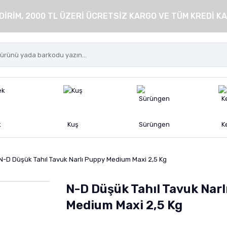
DİRİM, 2000 TL ÜZERİ ÜCRETSİZ KARGO VE TÜM KREDİ KA
k
Kuş
Sürüngen
K
N-D Düşük Tahıl Tavuk Narlı Puppy Medium Maxi 2,5 Kg
N-D Düşük Tahıl Tavuk Narl
Medium Maxi 2,5 Kg