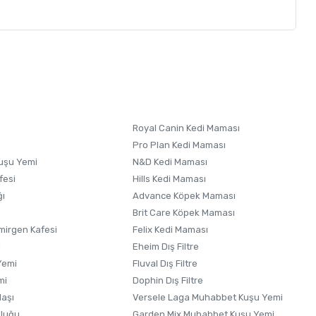
letebilirsiniz.
 formunu
kullanınız.
Royal Canin Kedi Maması
Pro Plan Kedi Maması
uşu Yemi
N&D Kedi Maması
fesi
Hills Kedi Maması
ğı
Advance Köpek Maması
Brit Care Köpek Maması
irgen Kafesi
Felix Kedi Maması
i
Eheim Dış Filtre
Yemi
Fluval Dış Filtre
mi
Dophin Dış Filtre
laşı
Versele Laga Muhabbet Kuşu Yemi
uluğu
Garden Mix Muhabbet Kuşu Yemi