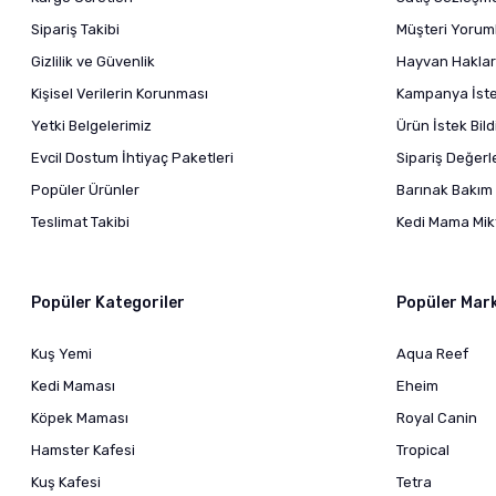
Sipariş Takibi
Müşteri Yoruml
Gizlilik ve Güvenlik
Hayvan Haklar
Kişisel Verilerin Korunması
Kampanya İstek
Yetki Belgelerimiz
Ürün İstek Bil
Evcil Dostum İhtiyaç Paketleri
Sipariş Değer
Popüler Ürünler
Barınak Bakım 
Teslimat Takibi
Kedi Mama Mikt
Popüler Kategoriler
Popüler Mar
Kuş Yemi
Aqua Reef
Kedi Maması
Eheim
Köpek Maması
Royal Canin
Hamster Kafesi
Tropical
Kuş Kafesi
Tetra