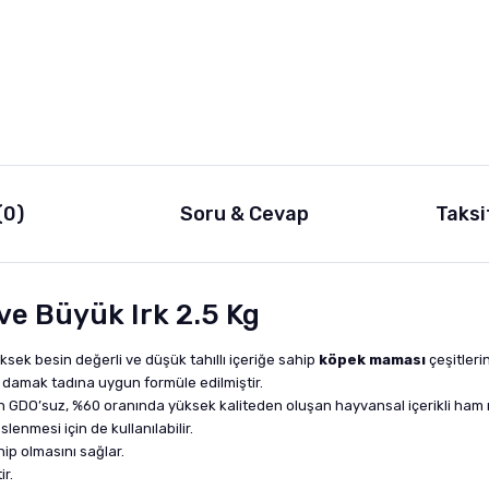
(0)
Soru & Cevap
Taksi
e Büyük Irk 2.5 Kg
üksek besin değerli ve düşük tahıllı içeriğe sahip
köpek maması
çeşitlerin
e damak tadına uygun formüle edilmiştir.
için GDO’suz, %60 oranında yüksek kaliteden oluşan hayvansal içerikli ham
enmesi için de kullanılabilir.
hip olmasını sağlar.
r.