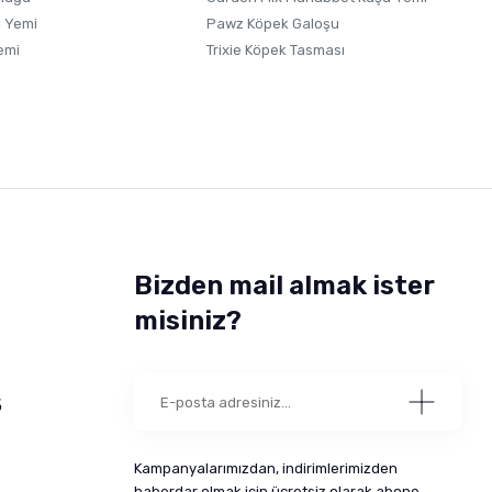
 Yemi
Pawz Köpek Galoşu
emi
Trixie Köpek Tasması
Bizden mail almak ister
misiniz?
5
Kampanyalarımızdan, indirimlerimizden
haberdar olmak için ücretsiz olarak abone