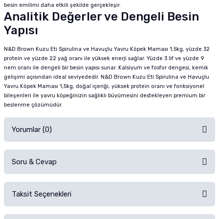
besin emilimi daha etkili şekilde gerçekleşir.
Analitik Değerler ve Dengeli Besin
Yapısı
N&D Brown Kuzu Eti Spirulina ve Havuçlu Yavru Köpek Maması 1,5kg, yüzde 32
protein ve yüzde 22 yağ oranı ile yüksek enerji sağlar. Yüzde 3 lif ve yüzde 9
nem oranı ile dengeli bir besin yapısı sunar. Kalsiyum ve fosfor dengesi, kemik
gelişimi açısından ideal seviyededir. N&D Brown Kuzu Eti Spirulina ve Havuçlu
Yavru Köpek Maması 1,5kg, doğal içeriği, yüksek protein oranı ve fonksiyonel
bileşenleri ile yavru köpeğinizin sağlıklı büyümesini destekleyen premium bir
beslenme çözümüdür.
Yorumlar (0)
Soru & Cevap
Alışverişinizden sonra ürüne yorum yapın, alışveriş puanı kazanın!
Sorularınız için
iletişim formunu
kullanınız.
Taksit Seçenekleri
Ürün hakkında henüz soru sorulmamış.
Ürünü Satın Al ve Yorumla