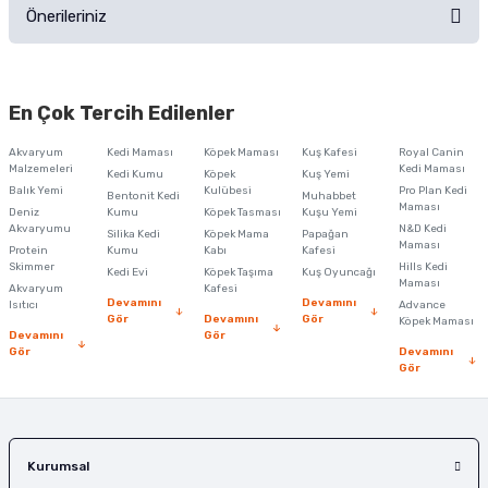
Önerileriniz
Soru Sor
Bu ürünün fiyat bilgisi, resim, ürün açıklamalarında ve diğer konularda
yetersiz gördüğünüz noktaları öneri formunu kullanarak tarafımıza
En Çok Tercih Edilenler
iletebilirsiniz.
Görüş ve önerileriniz için teşekkür ederiz.
Akvaryum
Kedi Maması
Köpek Maması
Kuş Kafesi
Royal Canin
Malzemeleri
Kedi Maması
Kedi Kumu
Köpek
Kuş Yemi
Ürün resmi kalitesiz, bozuk veya görüntülenemiyor.
Balık Yemi
Kulübesi
Pro Plan Kedi
Bentonit Kedi
Muhabbet
Maması
Deniz
Kumu
Köpek Tasması
Kuşu Yemi
Ürün açıklamasında eksik bilgiler bulunuyor.
Akvaryumu
N&D Kedi
Silika Kedi
Köpek Mama
Papağan
Maması
Protein
Ürün bilgilerinde hatalar bulunuyor.
Kumu
Kabı
Kafesi
Skimmer
Hills Kedi
Kedi Evi
Köpek Taşıma
Kuş Oyuncağı
Ürün fiyatı diğer sitelerden daha pahalı.
Maması
Akvaryum
Kafesi
Devamını
Devamını
Isıtıcı
Advance
Bu ürüne benzer farklı alternatifler olmalı.
Gör
Devamını
Gör
Köpek Maması
Devamını
Gör
Gör
Devamını
Gör
Gönder
Kurumsal