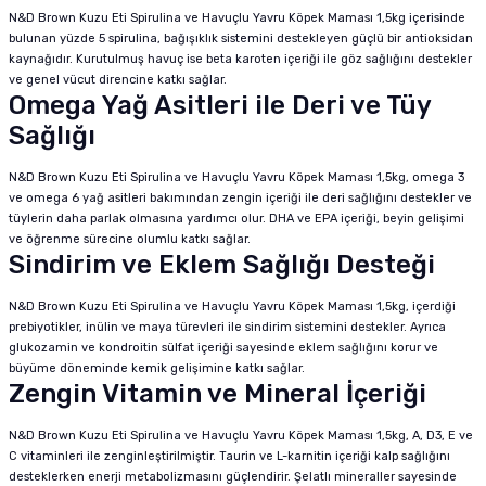
N&D Brown Kuzu Eti Spirulina ve Havuçlu Yavru Köpek Maması 1,5kg içerisinde
bulunan yüzde 5 spirulina, bağışıklık sistemini destekleyen güçlü bir antioksidan
kaynağıdır. Kurutulmuş havuç ise beta karoten içeriği ile göz sağlığını destekler
ve genel vücut direncine katkı sağlar.
Omega Yağ Asitleri ile Deri ve Tüy
Sağlığı
N&D Brown Kuzu Eti Spirulina ve Havuçlu Yavru Köpek Maması 1,5kg, omega 3
ve omega 6 yağ asitleri bakımından zengin içeriği ile deri sağlığını destekler ve
tüylerin daha parlak olmasına yardımcı olur. DHA ve EPA içeriği, beyin gelişimi
ve öğrenme sürecine olumlu katkı sağlar.
Sindirim ve Eklem Sağlığı Desteği
N&D Brown Kuzu Eti Spirulina ve Havuçlu Yavru Köpek Maması 1,5kg, içerdiği
prebiyotikler, inülin ve maya türevleri ile sindirim sistemini destekler. Ayrıca
glukozamin ve kondroitin sülfat içeriği sayesinde eklem sağlığını korur ve
büyüme döneminde kemik gelişimine katkı sağlar.
Zengin Vitamin ve Mineral İçeriği
N&D Brown Kuzu Eti Spirulina ve Havuçlu Yavru Köpek Maması 1,5kg, A, D3, E ve
C vitaminleri ile zenginleştirilmiştir. Taurin ve L-karnitin içeriği kalp sağlığını
desteklerken enerji metabolizmasını güçlendirir. Şelatlı mineraller sayesinde