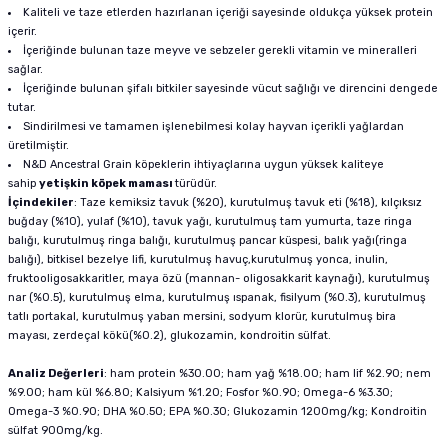
Kaliteli ve taze etlerden hazırlanan içeriği sayesinde oldukça yüksek protein
içerir.
İçeriğinde bulunan taze meyve ve sebzeler gerekli vitamin ve mineralleri
sağlar.
İçeriğinde bulunan şifalı bitkiler sayesinde vücut sağlığı ve direncini dengede
tutar.
Sindirilmesi ve tamamen işlenebilmesi kolay hayvan içerikli yağlardan
üretilmiştir.
N&D Ancestral Grain köpeklerin ihtiyaçlarına uygun yüksek kaliteye
sahip
yetişkin köpek maması
türüdür.
İçindekiler
: Taze kemiksiz tavuk (%20), kurutulmuş tavuk eti (%18), kılçıksız
buğday (%10), yulaf (%10), tavuk yağı, kurutulmuş tam yumurta, taze ringa
balığı, kurutulmuş ringa balığı, kurutulmuş pancar küspesi, balık yağı(ringa
balığı), bitkisel bezelye lifi, kurutulmuş havuç,kurutulmuş yonca, inulin,
fruktooligosakkaritler, maya özü (mannan- oligosakkarit kaynağı), kurutulmuş
nar (%0.5), kurutulmuş elma, kurutulmuş ıspanak, fisilyum (%0.3), kurutulmuş
tatlı portakal, kurutulmuş yaban mersini, sodyum klorür, kurutulmuş bira
mayası, zerdeçal kökü(%0.2), glukozamin, kondroitin sülfat.
Analiz Değerleri
: ham protein %30.00; ham yağ %18.00; ham lif %2.90; nem
%9.00; ham kül %6.80; Kalsiyum %1.20; Fosfor %0.90; Omega-6 %3.30;
Omega-3 %0.90; DHA %0.50; EPA %0.30; Glukozamin 1200mg/kg; Kondroitin
sülfat 900mg/kg.