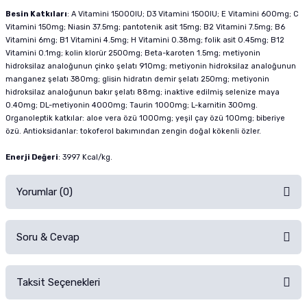
Besin Katkıları
: A Vitamini 15000IU; D3 Vitamini 1500IU; E Vitamini 600mg; C
Vitamini 150mg; Niasin 37.5mg; pantotenik asit 15mg; B2 Vitamini 7.5mg; B6
Vitamini 6mg; B1 Vitamini 4.5mg; H Vitamini 0.38mg; folik asit 0.45mg; B12
Vitamini 0.1mg; kolin klorür 2500mg; Beta-karoten 1.5mg; metiyonin
hidroksilaz analoğunun çinko şelatı 910mg; metiyonin hidroksilaz analoğunun
manganez şelatı 380mg; glisin hidratın demir şelatı 250mg; metiyonin
hidroksilaz analoğunun bakır şelatı 88mg; inaktive edilmiş selenize maya
0.40mg; DL-metiyonin 4000mg; Taurin 1000mg; L-karnitin 300mg.
Organoleptik katkılar: aloe vera özü 1000mg; yeşil çay özü 100mg; biberiye
özü. Antioksidanlar: tokoferol bakımından zengin doğal kökenli özler.
Enerji Değeri
: 3997 Kcal/kg.
Yorumlar (0)
Soru & Cevap
Alışverişinizden sonra ürüne yorum yapın, alışveriş puanı kazanın!
Sorularınız için
iletişim formunu
kullanınız.
Taksit Seçenekleri
Ürün hakkında henüz soru sorulmamış.
Ürünü Satın Al ve Yorumla