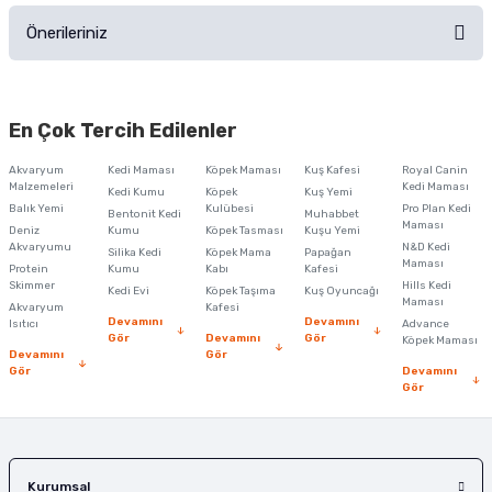
Önerileriniz
Soru Sor
Bu ürünün fiyat bilgisi, resim, ürün açıklamalarında ve diğer konularda
yetersiz gördüğünüz noktaları öneri formunu kullanarak tarafımıza
En Çok Tercih Edilenler
iletebilirsiniz.
Görüş ve önerileriniz için teşekkür ederiz.
Akvaryum
Kedi Maması
Köpek Maması
Kuş Kafesi
Royal Canin
Malzemeleri
Kedi Maması
Kedi Kumu
Köpek
Kuş Yemi
Ürün resmi kalitesiz, bozuk veya görüntülenemiyor.
Balık Yemi
Kulübesi
Pro Plan Kedi
Bentonit Kedi
Muhabbet
Maması
Deniz
Kumu
Köpek Tasması
Kuşu Yemi
Ürün açıklamasında eksik bilgiler bulunuyor.
Akvaryumu
N&D Kedi
Silika Kedi
Köpek Mama
Papağan
Maması
Protein
Ürün bilgilerinde hatalar bulunuyor.
Kumu
Kabı
Kafesi
Skimmer
Hills Kedi
Kedi Evi
Köpek Taşıma
Kuş Oyuncağı
Ürün fiyatı diğer sitelerden daha pahalı.
Maması
Akvaryum
Kafesi
Devamını
Devamını
Isıtıcı
Advance
Bu ürüne benzer farklı alternatifler olmalı.
Gör
Devamını
Gör
Köpek Maması
Devamını
Gör
Gör
Devamını
Gör
Gönder
Kurumsal