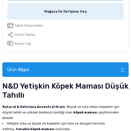
tucu
Sepeti
 Fırçası
Sump Filtre Malzemesi
Pro Plan Kedi Maması
Mağaza İle İletişime Geç
Pond Ürünleri
 Güvenlik Ürünleri
Akvaryum Ozon ve UV Ürünleri
Purina Kedi Maması
Taksit Seçenekleri
manları
akım Ürünleri
Royal Canin Kedi Maması
Ürünü Paylaş
Yorum Yap
lik ve Bakım Ürünleri
uluk
Ürün Bilgisi
 - Akvaryum Kumu
N&D Yetişkin Köpek Maması Düşük
 Parçaları
Tahıllı
e Malzemesi
Natural & Delicious Ancestral Grain
, Büyük ve orta ırktan köpekler için
düşük tahıllı ve yüksek besleyici özelliği olan
köpek maması
çeşitlerinden
birisidir.
Yetişkin orta ve büyük ırk köpekler için tam ve dengeli formüle
edilmiş,
tavuklu köpek maması
ürünüdür.