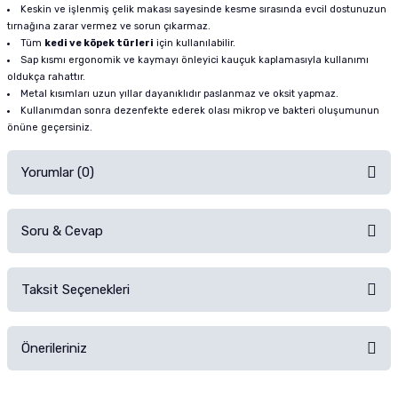
Keskin ve işlenmiş çelik makası sayesinde kesme sırasında evcil dostunuzun
tırnağına zarar vermez ve sorun çıkarmaz.
Tüm
kedi ve köpek türleri
için kullanılabilir.
Sap kısmı ergonomik ve kaymayı önleyici kauçuk kaplamasıyla kullanımı
oldukça rahattır.
Metal kısımları uzun yıllar dayanıklıdır paslanmaz ve oksit yapmaz.
Kullanımdan sonra dezenfekte ederek olası mikrop ve bakteri oluşumunun
önüne geçersiniz.
Yorumlar (0)
Soru & Cevap
Alışverişinizden sonra ürüne yorum yapın, alışveriş puanı kazanın!
Sorularınız için
iletişim formunu
kullanınız.
Taksit Seçenekleri
Ürün hakkında henüz soru sorulmamış.
Ürünü Satın Al ve Yorumla
Önerileriniz
Soru Sor
Bu ürünün fiyat bilgisi, resim, ürün açıklamalarında ve diğer konularda