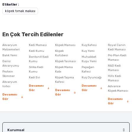
yetersiz gördüğünüz noktaları öneri formunu kullanarak tarafımıza
Etiketler :
iletebilirsiniz.
köpek tırnak makası
Görüş ve önerileriniz için teşekkür ederiz.
Ürün resmi kalitesiz, bozuk veya görüntülenemiyor.
En Çok Tercih Edilenler
Ürün açıklamasında eksik bilgiler bulunuyor.
Akvaryum
Kedi Maması
Köpek Maması
Kuş Kafesi
Royal Canin
Ürün bilgilerinde hatalar bulunuyor.
Malzemeleri
Kedi Maması
Kedi Kumu
Köpek
Kuş Yemi
Balık Yemi
Ürün fiyatı diğer sitelerden daha pahalı.
Kulübesi
Pro Plan Kedi
Bentonit Kedi
Muhabbet
Maması
Deniz
Kumu
Köpek Tasması
Kuşu Yemi
Bu ürüne benzer farklı alternatifler olmalı.
Akvaryumu
N&D Kedi
Silika Kedi
Köpek Mama
Papağan
Maması
Protein
Kumu
Kabı
Kafesi
Skimmer
Hills Kedi
Kedi Evi
Köpek Taşıma
Kuş Oyuncağı
Maması
Akvaryum
Kafesi
Devamını
Devamını
Isıtıcı
Advance
Gör
Devamını
Gör
Köpek Maması
Devamını
Gör
Gör
Devamını
Gönder
Gör
Kurumsal