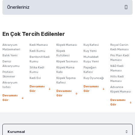
Önerileriniz
Soru Sor
Bu ürünün fiyat bilgisi, resim, ürün açıklamalarında ve diğer konularda
yetersiz gördüğünüz noktaları öneri formunu kullanarak tarafımıza
En Çok Tercih Edilenler
iletebilirsiniz.
Görüş ve önerileriniz için teşekkür ederiz.
Akvaryum
Kedi Maması
Köpek Maması
Kuş Kafesi
Royal Canin
Malzemeleri
Kedi Maması
Kedi Kumu
Köpek
Kuş Yemi
Ürün resmi kalitesiz, bozuk veya görüntülenemiyor.
Balık Yemi
Kulübesi
Pro Plan Kedi
Bentonit Kedi
Muhabbet
Maması
Deniz
Kumu
Köpek Tasması
Kuşu Yemi
Ürün açıklamasında eksik bilgiler bulunuyor.
Akvaryumu
N&D Kedi
Silika Kedi
Köpek Mama
Papağan
Maması
Protein
Ürün bilgilerinde hatalar bulunuyor.
Kumu
Kabı
Kafesi
Skimmer
Hills Kedi
Kedi Evi
Köpek Taşıma
Kuş Oyuncağı
Ürün fiyatı diğer sitelerden daha pahalı.
Maması
Akvaryum
Kafesi
Devamını
Devamını
Isıtıcı
Advance
Bu ürüne benzer farklı alternatifler olmalı.
Gör
Devamını
Gör
Köpek Maması
Devamını
Gör
Gör
Devamını
Gör
Gönder
Kurumsal