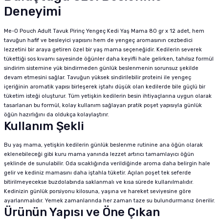
Deneyimi
Me-O Pouch Adult Tavuk Pirinç Yengeç Kedi Yaş Mama 80 gr x 12 adet, hem
tavuğun hafif ve besleyici yapısını hem de yengeç aromasının cezbedici
lezzetini bir araya getiren özel bir yaş mama seçeneğidir. Kedilerin severek
tükettiği sos kıvamı sayesinde öğünler daha keyifli hale gelirken, tahılsız formül
sindirim sistemine yük bindirmeden günlük beslenmenin sorunsuz şekilde
devam etmesini sağlar. Tavuğun yüksek sindirilebilir proteini ile yengeç
içeriğinin aromatik yapısı birleşerek iştahı düşük olan kedilerde bile güçlü bir
tüketim isteği oluşturur. Tüm yetişkin kedilerin besin ihtiyaçlarına uygun olarak
tasarlanan bu formül, kolay kullanım sağlayan pratik poşet yapısıyla günlük
öğün hazırlığını da oldukça kolaylaştırır.
Kullanım Şekli
Bu yaş mama, yetişkin kedilerin günlük beslenme rutinine ana öğün olarak
eklenebileceği gibi kuru mama yanında lezzet artırıcı tamamlayıcı öğün
şeklinde de sunulabilir. Oda sıcaklığında verildiğinde aroma daha belirgin hale
gelir ve kediniz mamasını daha iştahla tüketir. Açılan poşet tek seferde
bitirilmeyecekse buzdolabında saklanmalı ve kısa sürede kullanılmalıdır.
Kedinizin günlük porsiyonu kilosuna, yaşına ve hareket seviyesine göre
ayarlanmalıdır. Yemek zamanlarında her zaman taze su bulundurmanız önerilir.
Ürünün Yapısı ve Öne Çıkan