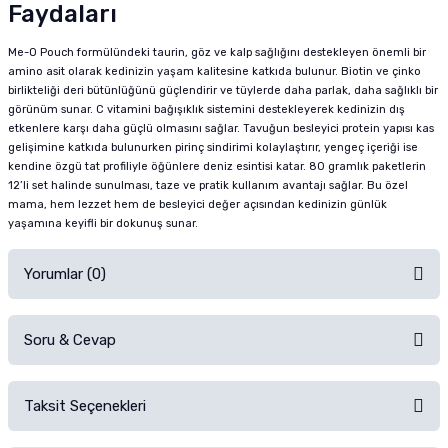
Faydaları
Me-O Pouch formülündeki taurin, göz ve kalp sağlığını destekleyen önemli bir
amino asit olarak kedinizin yaşam kalitesine katkıda bulunur. Biotin ve çinko
birlikteliği deri bütünlüğünü güçlendirir ve tüylerde daha parlak, daha sağlıklı bir
görünüm sunar. C vitamini bağışıklık sistemini destekleyerek kedinizin dış
etkenlere karşı daha güçlü olmasını sağlar. Tavuğun besleyici protein yapısı kas
gelişimine katkıda bulunurken pirinç sindirimi kolaylaştırır, yengeç içeriği ise
kendine özgü tat profiliyle öğünlere deniz esintisi katar. 80 gramlık paketlerin
12’li set halinde sunulması, taze ve pratik kullanım avantajı sağlar. Bu özel
mama, hem lezzet hem de besleyici değer açısından kedinizin günlük
yaşamına keyifli bir dokunuş sunar.
Yorumlar (0)
Soru & Cevap
Alışverişinizden sonra ürüne yorum yapın, alışveriş puanı kazanın!
Sorularınız için
iletişim formunu
kullanınız.
Taksit Seçenekleri
Ürün hakkında henüz soru sorulmamış.
Ürünü Satın Al ve Yorumla