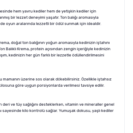
yesinde hem yavru kediler hem de yetişkin kediler için
nmış bir lezzet deneyimi yaşatır. Ton balığı aromasıyla
de oyun aralarında lezzetli bir ödül sunmak için idealdir.
 Krema, doğal ton balığının yoğun aromasıyla kedinizin iştahını
n Balıklı Krema, protein açısından zengin içeriğiyle kedinizin
şım, kedinizin her gün farklı bir lezzetle ödüllendirilmesini
u mamanın üzerine sos olarak dökebilirsiniz. Özellikle iştahsız
kilosuna göre uygun porsiyonlarda verilmesi tavsiye edilir.
n deri ve tüy sağlığını desteklerken, vitamin ve mineraller genel
anı sayesinde kilo kontrolü sağlar. Yumuşak dokusu, yaşlı kediler