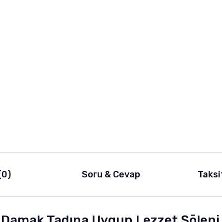
(0)
Soru & Cevap
Taksi
n Damak Tadına Uygun Lezzet Şöleni