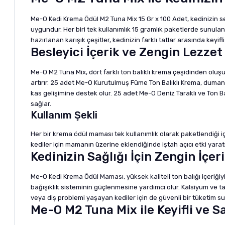
Me-O Kedi Krema Ödül M2 Tuna Mix 15 Gr x 100 Adet, kedinizin se
uygundur. Her biri tek kullanımlık 15 gramlık paketlerde sunulan
hazırlanan karışık çeşitler, kedinizin farklı tatlar arasında key
Besleyici İçerik ve Zengin Lezzet
Me-O M2 Tuna Mix, dört farklı ton balıklı krema çeşidinden oluşur
artırır. 25 adet Me-O Kurutulmuş Füme Ton Balıklı Krema, dumanlı
kas gelişimine destek olur. 25 adet Me-O Deniz Taraklı ve Ton Balı
sağlar.
Kullanım Şekli
Her bir krema ödül maması tek kullanımlık olarak paketlendiği iç
kediler için mamanın üzerine eklendiğinde iştah açıcı etki yarat
Kedinizin Sağlığı İçin Zengin İçer
Me-O Kedi Krema Ödül Maması, yüksek kaliteli ton balığı içeriğiy
bağışıklık sisteminin güçlenmesine yardımcı olur. Kalsiyum ve ta
veya diş problemi yaşayan kediler için de güvenli bir tüketim su
Me-O M2 Tuna Mix ile Keyifli ve S