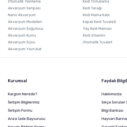
Otomatik Yemleme
Kedi Tırmalama
Akvaryum Sehpası
Kedi Tarağı
Nano Akvaryum
Kedi Mama Kabı
Akvaryum Modelleri
Kapalı Kedi Tuvaleti
Akvaryum Soğutucu
Yaş Kedi Maması
Akvaryum Kumu
Kedi Vitamini
Akvaryum Süsü
Otomatik Tuvalet
Akvaryum Yavruluk
Kurumsal
Faydalı Bilgi
Kargom Nerede?
Hakkımızda
İletişim Bilgilerimiz
Sıkça Sorulan 
İletişim Formu
Bilgi Bankası
Arıza İade Başvurusu
Hayvan Barına
Havale Bildirim Formu
Garanti Şartlar