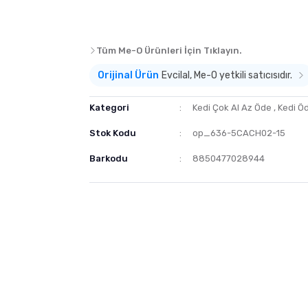
Tüm Me-O Ürünleri İçin Tıklayın.
Orijinal Ürün
Evcilal, Me-O yetkili satıcısıdır.
Kategori
Kedi Çok Al Az Öde
,
Kedi Ö
Stok Kodu
op_636-5CACH02-15
Barkodu
8850477028944