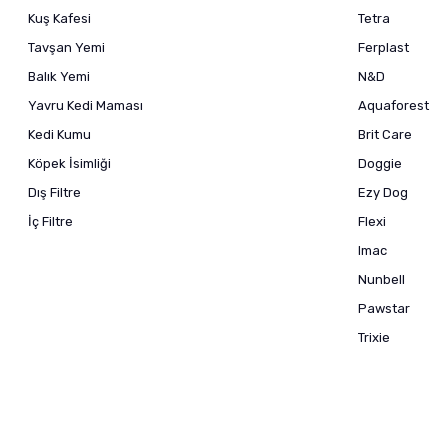
Kuş Kafesi
Tetra
Tavşan Yemi
Ferplast
Balık Yemi
N&D
Yavru Kedi Maması
Aquaforest
Kedi Kumu
Brit Care
Köpek İsimliği
Doggie
Dış Filtre
Ezy Dog
İç Filtre
Flexi
Imac
Nunbell
Pawstar
Trixie