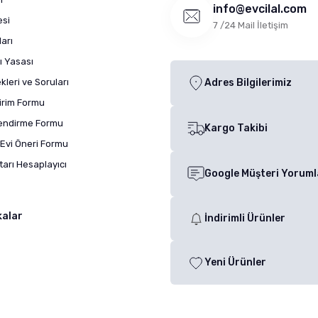
info@evcilal.com
esi
7 /24 Mail İletişim
arı
ı Yasası
leri ve Soruları
Adres Bilgilerimiz
dirim Formu
lendirme Formu
Kargo Takibi
Evi Öneri Formu
arı Hesaplayıcı
Google Müşteri Yoruml
kalar
İndirimli Ürünler
Yeni Ürünler