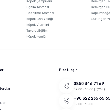
Gönder
Köpek Şampuanı
Kemirgen Ta
Eğitim Tasması
Kemirgen S
Gezdirme Tasması
Kaplumbağa
Köpek Can Yeleği
Sürüngen Y
Köpek Vitamini
Tuvalet Eğitimi
Köpek Kemiği
ler
Bize Ulaşın
0850 346 71 69
Sorular
09:00 - 18:00 ( 7/24 )
+90 322 235 65 6
kları
09:00 - 18:00
ı