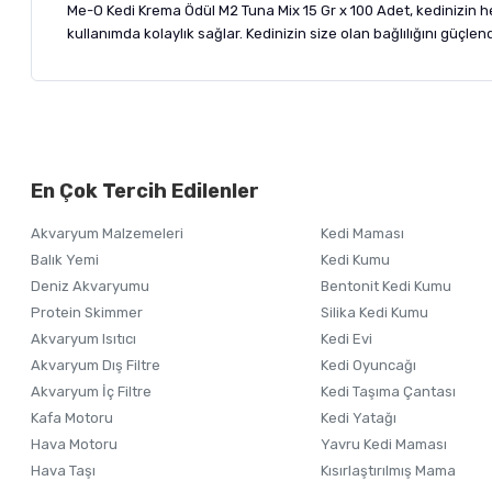
Me-O Kedi Krema Ödül M2 Tuna Mix 15 Gr x 100 Adet, kedinizin hem
kullanımda kolaylık sağlar. Kedinizin size olan bağlılığını güçlen
Bu ürünün fiyat bilgisi, resim, ürün açıklamalarında ve diğer ko
Görüş ve önerileriniz için teşekkür ederiz.
Alışverişinizden 
En Çok Tercih Edilenler
Ürün resmi kalitesiz, bozuk veya görüntülenemiyor.
Akvaryum Malzemeleri
Kedi Maması
Ürün açıklamasında eksik bilgiler bulunuyor.
Balık Yemi
Kedi Kumu
Ürün bilgilerinde hatalar bulunuyor.
Deniz Akvaryumu
Bentonit Kedi Kumu
Ürün fiyatı diğer sitelerden daha pahalı.
Protein Skimmer
Silika Kedi Kumu
Akvaryum Isıtıcı
Kedi Evi
Bu ürüne benzer farklı alternatifler olmalı.
Akvaryum Dış Filtre
Kedi Oyuncağı
Akvaryum İç Filtre
Kedi Taşıma Çantası
Kafa Motoru
Kedi Yatağı
Hava Motoru
Yavru Kedi Maması
Hava Taşı
Kısırlaştırılmış Mama