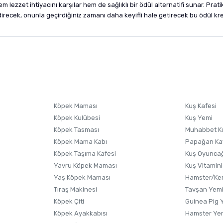
 lezzet ihtiyacını karşılar hem de sağlıklı bir ödül alternatifi sunar. Pr
direcek, onunla geçirdiğiniz zamanı daha keyifli hale getirecek bu ödül krem
nularda yetersiz gördüğünüz noktaları öneri formunu kullanarak tarafımıza i
sonra ürüne yorum yapın, alışveriş puanı kazanın! Sorularınız için
Ürün hakkında henüz soru sorulmamış.
iletişim
Ürünü Satın Al ve Yorumla
Soru Sor
Köpek Maması
Kuş Kafesi
Köpek Kulübesi
Kuş Yemi
Köpek Tasması
Muhabbet K
Köpek Mama Kabı
Papağan Ka
Köpek Taşıma Kafesi
Kuş Oyunca
Yavru Köpek Maması
Kuş Vitamini
Yaş Köpek Maması
Hamster/Kem
Tıraş Makinesi
Tavşan Yem
Köpek Çiti
Guinea Pig 
Köpek Ayakkabısı
Hamster Ye