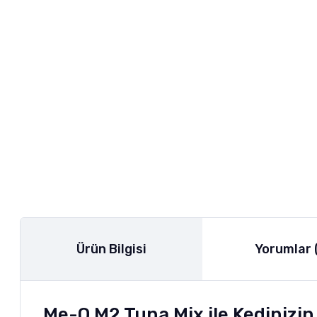
Ürün Bilgisi
Yorumlar 
Me-O M2 Tuna Mix ile Kedinizi