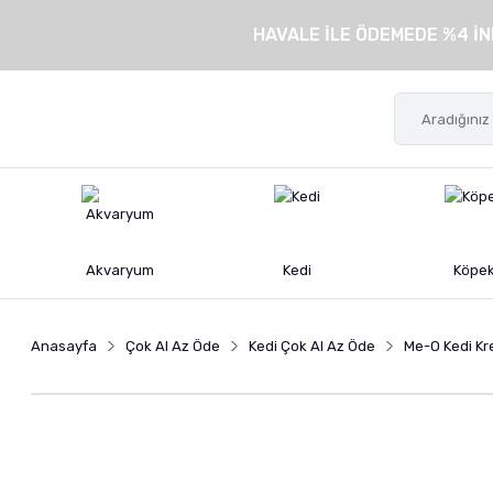
HAVALE İLE ÖDEMEDE %4 İN
Akvaryum
Kedi
Köpe
Anasayfa
Çok Al Az Öde
Kedi Çok Al Az Öde
Me-O Kedi Kr