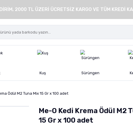
DİRİM, 2000 TL ÜZERİ ÜCRETSİZ KARGO VE TÜM KREDİ KA
k
Kuş
Sürüngen
K
ema Ödül M2 Tuna Mix 15 Gr x 100 adet
Me-O Kedi Krema Ödül M2 T
15 Gr x 100 adet