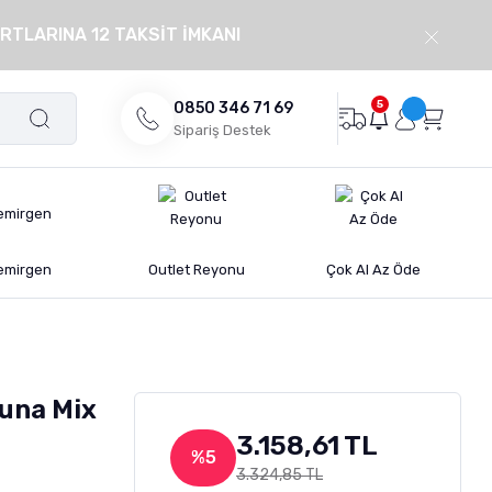
RTLARINA 12 TAKSİT İMKANI
5
0850 346 71 69
Sipariş Destek
emirgen
Outlet Reyonu
Çok Al Az Öde
una Mix
3.158,61 TL
%5
3.324,85 TL