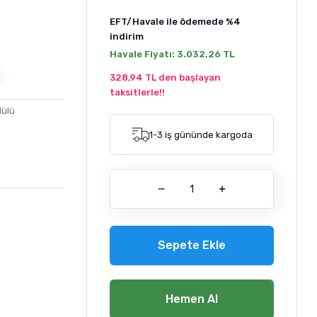
EFT/Havale ile ödemede
%4
indirim
Havale Fiyatı:
3.032,26 TL
328,94 TL den başlayan
taksitlerle!!
dülü
1-3 iş gününde kargoda
Sepete Ekle
Hemen Al