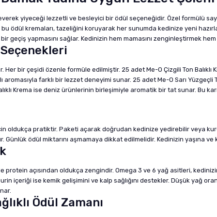
verek yiyeceği lezzetli ve besleyici bir ödül seçeneğidir. Özel formülü sa
 bu ödül kremaları, tazeliğini koruyarak her sunumda kedinize yeni hazırla
ifli bir geçiş yapmasını sağlar. Kedinizin hem mamasını zenginleştirmek hem 
 Seçenekleri
. Her bir çeşidi özenle formüle edilmiştir. 25 adet Me-O Çizgili Ton Balıklı
 aromasıyla farklı bir lezzet deneyimi sunar. 25 adet Me-O Sarı Yüzgeçli To
klı Krema ise deniz ürünlerinin birleşimiyle aromatik bir tat sunar. Bu karı
in oldukça pratiktir. Paketi açarak doğrudan kedinize yedirebilir veya kur
ır. Günlük ödül miktarını aşmamaya dikkat edilmelidir. Kedinizin yaşına ve 
ik
le protein açısından oldukça zengindir. Omega 3 ve 6 yağ asitleri, kedinizi
urin içeriği ise kemik gelişimini ve kalp sağlığını destekler. Düşük yağ or
nar.
ağlıklı Ödül Zamanı