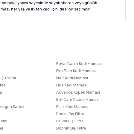
atik ambalaj yapısı sayesinde seyahatlerde veya günlük
ası, her yaş ve ırktan kedi için ideal bir seçimdir.
letebilirsiniz.
 formunu
kullanınız.
Royal Canin Kedi Maması
Pro Plan Kedi Maması
uşu Yemi
N&D Kedi Maması
fesi
Hills Kedi Maması
ğı
Advance Köpek Maması
Brit Care Köpek Maması
irgen Kafesi
Felix Kedi Maması
i
Eheim Dış Filtre
Yemi
Fluval Dış Filtre
mi
Dophin Dış Filtre