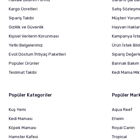
Kargo Ücretleri
Satış Sözleşm
Sipariş Takibi
Müşteri Yoruml
Gizlilik ve Güvenlik
Hayvan Haklar
Kişisel Verilerin Korunması
Kampanya İstek
Yetki Belgelerimiz
Ürün İstek Bil
Evcil Dostum İhtiyaç Paketleri
Sipariş Değer
Popüler Ürünler
Barınak Bakım 
Teslimat Takibi
Kedi Mama Mikt
Popüler Kategoriler
Popüler Mar
Kuş Yemi
Aqua Reef
Kedi Maması
Eheim
Köpek Maması
Royal Canin
Hamster Kafesi
Tropical