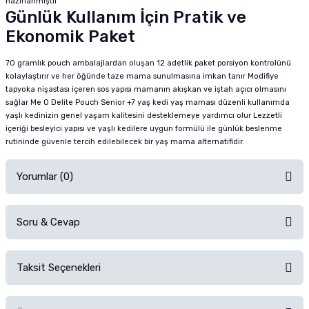
hazırlanmıştır
Günlük Kullanım İçin Pratik ve
Ekonomik Paket
70 gramlık pouch ambalajlardan oluşan 12 adetlik paket porsiyon kontrolünü
kolaylaştırır ve her öğünde taze mama sunulmasına imkan tanır Modifiye
tapyoka nişastası içeren sos yapısı mamanın akışkan ve iştah açıcı olmasını
sağlar Me O Delite Pouch Senior +7 yaş kedi yaş maması düzenli kullanımda
yaşlı kedinizin genel yaşam kalitesini desteklemeye yardımcı olur Lezzetli
içeriği besleyici yapısı ve yaşlı kedilere uygun formülü ile günlük beslenme
rutininde güvenle tercih edilebilecek bir yaş mama alternatifidir.
Yorumlar (0)
Soru & Cevap
Alışverişinizden sonra ürüne yorum yapın, alışveriş puanı kazanın!
Sorularınız için
iletişim formunu
kullanınız.
Taksit Seçenekleri
Ürün hakkında henüz soru sorulmamış.
Ürünü Satın Al ve Yorumla