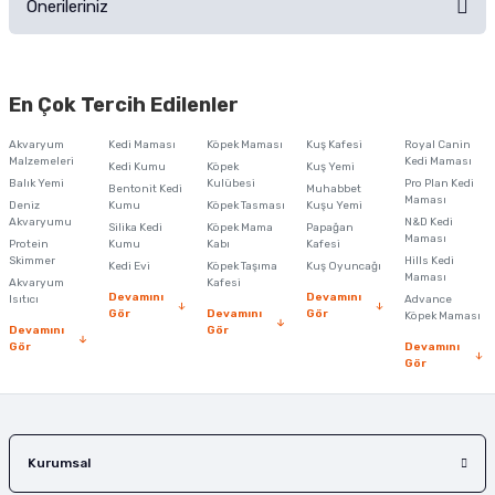
Önerileriniz
Soru Sor
Bu ürünün fiyat bilgisi, resim, ürün açıklamalarında ve diğer konularda
yetersiz gördüğünüz noktaları öneri formunu kullanarak tarafımıza
En Çok Tercih Edilenler
iletebilirsiniz.
Görüş ve önerileriniz için teşekkür ederiz.
Akvaryum
Kedi Maması
Köpek Maması
Kuş Kafesi
Royal Canin
Malzemeleri
Kedi Maması
Kedi Kumu
Köpek
Kuş Yemi
Ürün resmi kalitesiz, bozuk veya görüntülenemiyor.
Balık Yemi
Kulübesi
Pro Plan Kedi
Bentonit Kedi
Muhabbet
Maması
Deniz
Kumu
Köpek Tasması
Kuşu Yemi
Ürün açıklamasında eksik bilgiler bulunuyor.
Akvaryumu
N&D Kedi
Silika Kedi
Köpek Mama
Papağan
Maması
Protein
Ürün bilgilerinde hatalar bulunuyor.
Kumu
Kabı
Kafesi
Skimmer
Hills Kedi
Kedi Evi
Köpek Taşıma
Kuş Oyuncağı
Ürün fiyatı diğer sitelerden daha pahalı.
Maması
Akvaryum
Kafesi
Devamını
Devamını
Isıtıcı
Advance
Bu ürüne benzer farklı alternatifler olmalı.
Gör
Devamını
Gör
Köpek Maması
Devamını
Gör
Gör
Devamını
Gör
Gönder
Kurumsal