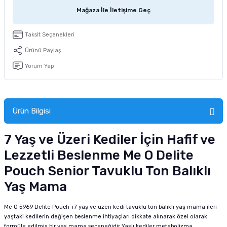
tucu
Sepeti
 Fırçası
Sump Filtre Malzemesi
Pro Plan Kedi Maması
Mağaza İle İletişime Geç
Pond Ürünleri
 Güvenlik Ürünleri
Akvaryum Ozon ve UV Ürünleri
Purina Kedi Maması
Taksit Seçenekleri
Ürünü Paylaş
manları
akım Ürünleri
Royal Canin Kedi Maması
Yorum Yap
lik ve Bakım Ürünleri
uluk
Ürün Bilgisi
 - Akvaryum Kumu
7 Yaş ve Üzeri Kediler İçin Hafif ve
Lezzetli Beslenme Me O Delite
 Parçaları
Pouch Senior Tavuklu Ton Balıklı
e Malzemesi
Yaş Mama
Me O 5969 Delite Pouch +7 yaş ve üzeri kedi tavuklu ton balıklı yaş mama ileri
yaştaki kedilerin değişen beslenme ihtiyaçları dikkate alınarak özel olarak
formüle edilmiş bir yaş mama seçeneğidir Yaşlı kediler metabolizma