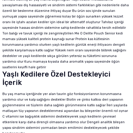
yavaşlaması diş hassasiyeti ve sindirim sistemi farklılıkları gibi nedenlerle daha
özenli bir beslenme düzenine ihtiyaç duyar Bu ürün sos içinde sunulan
yumuşak yapısı sayesinde çiğnemesi kolay bir öğün sunarken yüksek lezzet
oranı ile iştahı azalan kediler için ideal bir alternatif oluşturur Tahılsız içeriği
sayesinde hassas sindirim sistemine sahip kedilerde rahatlıkla tercih edilebilir
Ton balığı ve tavuk içeriği ile zenginleştirilen Me O Delite Pouch Senior kedi
maması yüksek kaliteli protein kaynağı sunar Protein kas kütlesinin
korunmasına yardımcı olurken yaşlı kedilerin günlük enerji ihtiyacını dengeli
şekilde karşılamaya katkı sağlar Yüksek nem oranı sayesinde böbrek sağlığını
destekler ve yaşlı kedilerde sıkça görülen yetersiz su tüketimi sorununa
yardımcı olur Kuru mamaya kıyasla daha aromatik yapısı sayesinde öğün
saatlerini keyifli hale getirir
Yaşlı Kedilere Özel Destekleyici
İçerik
Bu yaş mama içeriğinde yer alan taurin göz fonksiyonlarının korunmasına
yardımcı olur ve kalp sağlığını destekler Biotin ve çinko katkısı deri yapısının
güçlenmesine ve tüylerin daha sağlıklı görünmesine katkı sağlar İleri yaşlarda
matlaşan tüy yapısının desteklenmesi açısından bu bileşenler önemli rol oynar
C vitamini ise bağışıklık sistemini destekleyerek yaşlı kedilerin çevresel
etkenlere karşı daha dirençli olmasına yardımcı olur Dengeli analitik bileşen
yapısı sindirim sistemini yormadan besin emilimini destekleyecek şekilde