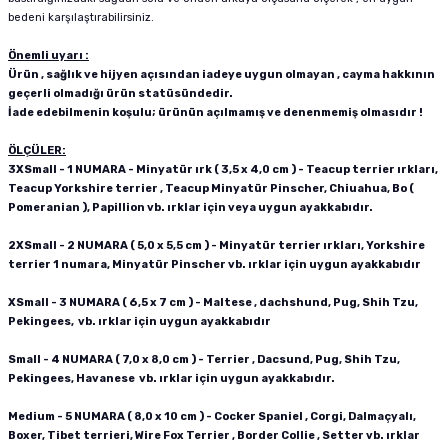
bedeni karşılaştırabilirsiniz.
Önemli uyarı :
Ürün , sağlık ve hijyen açısından iadeye uygun olmayan , cayma hakkının
geçerli olmadığı ürün statüsündedir.
İade edebilmenin koşulu; ürünün açılmamış ve denenmemiş olmasıdır !
ÖLÇÜLER:
3XSmall - 1 NUMARA - Minyatür ırk ( 3,5 x 4,0 cm ) - Teacup terrier ırkları,
Teacup Yorkshire terrier , Teacup Minyatür Pinscher, Chiuahua, Bo (
Pomeranian ), Papillion vb. ırklar için veya uygun ayakkabıdır.
2XSmall - 2 NUMARA ( 5,0 x 5,5 cm ) - Minyatür terrier ırkları, Yorkshire
terrier 1 numara, Minyatür Pinscher vb. ırklar için uygun ayakkabıdır
XSmall - 3 NUMARA ( 6,5 x 7 cm ) - Maltese , dachshund, Pug, Shih Tzu,
Pekingees, vb. ırklar için uygun ayakkabıdır
Small - 4 NUMARA ( 7,0 x 8,0 cm ) - Terrier , Dacsund, Pug, Shih Tzu,
Pekingees, Havanese vb. ırklar için uygun ayakkabıdır.
Medium - 5 NUMARA ( 8,0 x 10 cm ) - Cocker Spaniel , Corgi, Dalmaçyalı,
Boxer, Tibet terrieri, Wire Fox Terrier , Border Collie , Setter vb. ırklar