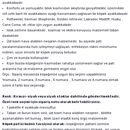
ayakkabısıdır
Konforlu ve yumuşaktır, bilek kısımından sıkıştırılıp gevşetilebilir, üzerindeki
cırt cırtlı bant ile ayakkabının ayağı kavramasını sağlayan bir köpek ayakkabısıdır
Rottweiler, German Shepherde, Golden retriever, Labrador, Mastiff, Husky, ,
Cane Corsa, vb. ırklar için uygun ayakkabıdır
Islak zemine dayanıklıdır , kaymaz ve ekstra koruyucu malzemeli taban
desteklidir
Üst kısım hava alabilen neopren malzemedir, bu sayede pati
yaralanmalarında hızlı iyileşmeyi sağlayan, enfeksiyon riskini minimuma
indiren, uzun ömürlü bir köpek yürüyüş botudur.
Çim ve kumda kullanışlıdır
Kışın buzda köpeğinizin kaymadan rahatça yürümesini sağlar ve pati
aralarına tuz vb malzeme girmesine engel olur
Ölçü : Sipariş esnasında köpeğinize uygun boy seçimi yapabilirsiniz
1numara, 2 numara, 3 numara , 4 numara , 5 numara ve 6 numara olmak
üzere 6 farklı boy seçeneği
Renk : Kırmızı-siyah veya siyah stoklar dahilinde gönderilmektedir.
Özel renk seçimi için sipariş notu olarak belirtebilirsiniz.
1 pakette 4 ayakkabı mevcuttur.
Taban ve burun kısım vinil, üst kısım hava alabilen neopren , bilekte
ayarlanabilen cırt kumaş , bilek üzeri elastik konç örgü malzemedir
Köpek patisi beden tavsiyesi olarak ;
köpeğinizin patisini zemine
bastırdığınızdaki sağdan sola ve önden arkaya ölçüsünü ölçerek , en uygun