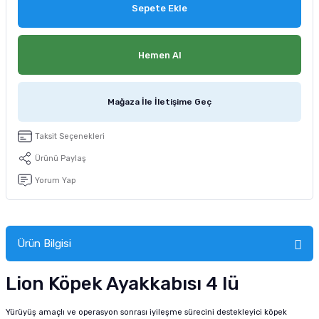
Sepete Ekle
tucu
Sepeti
 Fırçası
Sump Filtre Malzemesi
Pro Plan Kedi Maması
Pond Ürünleri
 Güvenlik Ürünleri
Akvaryum Ozon ve UV Ürünleri
Purina Kedi Maması
Hemen Al
manları
akım Ürünleri
Royal Canin Kedi Maması
Mağaza İle İletişime Geç
lik ve Bakım Ürünleri
Taksit Seçenekleri
uluk
Ürünü Paylaş
Yorum Yap
 - Akvaryum Kumu
 Parçaları
Ürün Bilgisi
e Malzemesi
Lion Köpek Ayakkabısı 4 lü
Yürüyüş amaçlı ve operasyon sonrası iyileşme sürecini destekleyici köpek