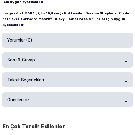
için uygun ayakkabıdır
Large - 6 NUMARA ( 9,5 x 10,8 cm ) - Rottweiler, German Shepherd, Golden
retriever, Labrador, Mastiff, Husky, , Cane Corsa, vb. ırklar için uygun
ayakkabıdır.
Yorumlar (0)
Soru & Cevap
Alışverişinizden sonra ürüne yorum yapın, alışveriş puanı kazanın!
Sorularınız için
iletişim formunu
kullanınız.
Taksit Seçenekleri
Ürün hakkında henüz soru sorulmamış.
Ürünü Satın Al ve Yorumla
Önerileriniz
Soru Sor
Bu ürünün fiyat bilgisi, resim, ürün açıklamalarında ve diğer konularda
yetersiz gördüğünüz noktaları öneri formunu kullanarak tarafımıza
En Çok Tercih Edilenler
iletebilirsiniz.
Görüş ve önerileriniz için teşekkür ederiz.