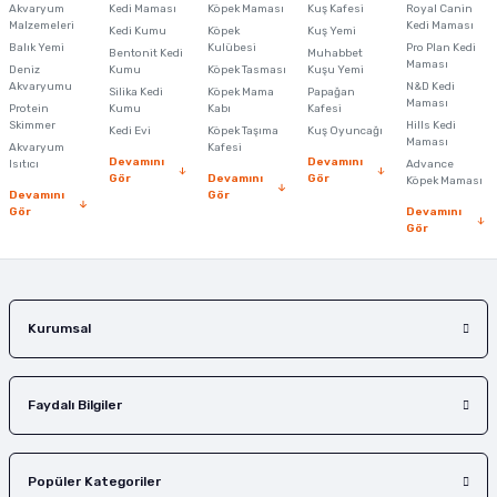
Akvaryum
Kedi Maması
Köpek Maması
Kuş Kafesi
Royal Canin
Malzemeleri
Kedi Maması
Kedi Kumu
Köpek
Kuş Yemi
Ürün resmi kalitesiz, bozuk veya görüntülenemiyor.
Balık Yemi
Kulübesi
Pro Plan Kedi
Bentonit Kedi
Muhabbet
Maması
Deniz
Kumu
Köpek Tasması
Kuşu Yemi
Ürün açıklamasında eksik bilgiler bulunuyor.
Akvaryumu
N&D Kedi
Silika Kedi
Köpek Mama
Papağan
Maması
Protein
Ürün bilgilerinde hatalar bulunuyor.
Kumu
Kabı
Kafesi
Skimmer
Hills Kedi
Kedi Evi
Köpek Taşıma
Kuş Oyuncağı
Ürün fiyatı diğer sitelerden daha pahalı.
Maması
Akvaryum
Kafesi
Devamını
Devamını
Isıtıcı
Advance
Bu ürüne benzer farklı alternatifler olmalı.
Gör
Devamını
Gör
Köpek Maması
Devamını
Gör
Gör
Devamını
Gör
Gönder
Kurumsal
Faydalı Bilgiler
Popüler Kategoriler