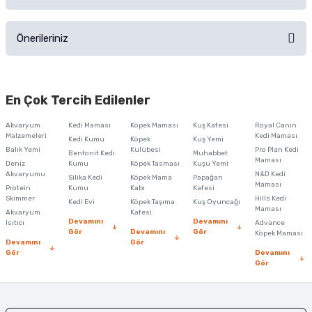
Ürün hakkında henüz soru sorulmamış.
Ürünü Satın Al ve Yorumla
Önerileriniz
Soru Sor
Bu ürünün fiyat bilgisi, resim, ürün açıklamalarında ve diğer konularda
yetersiz gördüğünüz noktaları öneri formunu kullanarak tarafımıza
En Çok Tercih Edilenler
iletebilirsiniz.
Görüş ve önerileriniz için teşekkür ederiz.
Akvaryum
Kedi Maması
Köpek Maması
Kuş Kafesi
Royal Canin
Malzemeleri
Kedi Maması
Kedi Kumu
Köpek
Kuş Yemi
Ürün resmi kalitesiz, bozuk veya görüntülenemiyor.
Balık Yemi
Kulübesi
Pro Plan Kedi
Bentonit Kedi
Muhabbet
Maması
Deniz
Kumu
Köpek Tasması
Kuşu Yemi
Ürün açıklamasında eksik bilgiler bulunuyor.
Akvaryumu
N&D Kedi
Silika Kedi
Köpek Mama
Papağan
Maması
Protein
Ürün bilgilerinde hatalar bulunuyor.
Kumu
Kabı
Kafesi
Skimmer
Hills Kedi
Kedi Evi
Köpek Taşıma
Kuş Oyuncağı
Ürün fiyatı diğer sitelerden daha pahalı.
Maması
Akvaryum
Kafesi
Devamını
Devamını
Isıtıcı
Advance
Bu ürüne benzer farklı alternatifler olmalı.
Gör
Devamını
Gör
Köpek Maması
Devamını
Gör
Gör
Devamını
Gör