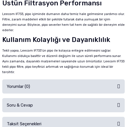
Üstün Filtrasyon Performansı
Leecom IF733, pipo içiminde dumanın daha temiz hale gelmesine yardımcı olur.
Filtre, zararlı maddeleri etkili bir şekilde tutarak daha yumuşak bir içim
deneyimi sunar. Böylece, pipo severler hem tat hem de sağlıklı bir deneyim elde
ederler.
Kullanım Kolaylığı ve Dayanıklılık
Tekli yapısı, Leecom IF733’ün pipo ile kolayca entegre edilmesini sağlar.
Kullanımı oldukça basittir ve düzenli değişim ile uzun süreli performans sunar.
Aynı zamanda, dayanıklı malzemeleri sayesinde uzun ömürlüdür. Leecom IF733
tekli pipo filtre, pipo keyfinizi artırmak ve sağlığınızı korumak için ideal bir
tercihtir.
Yorumlar (0)
Soru & Cevap
Alışverişinizden sonra ürüne yorum yapın, alışveriş puanı kazanın!
Sorularınız için
iletişim formunu
kullanınız.
Taksit Seçenekleri