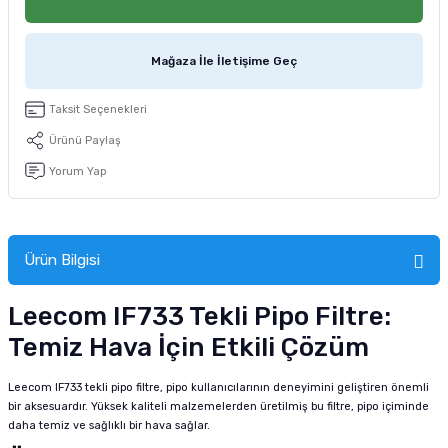
tucu
Sepeti
 Fırçası
Sump Filtre Malzemesi
Pro Plan Kedi Maması
Mağaza İle İletişime Geç
Pond Ürünleri
 Güvenlik Ürünleri
Akvaryum Ozon ve UV Ürünleri
Purina Kedi Maması
Taksit Seçenekleri
manları
akım Ürünleri
Royal Canin Kedi Maması
Ürünü Paylaş
lik ve Bakım Ürünleri
Yorum Yap
uluk
Ürün Bilgisi
 - Akvaryum Kumu
Leecom IF733 Tekli Pipo Filtre:
 Parçaları
Temiz Hava İçin Etkili Çözüm
e Malzemesi
Leecom IF733 tekli pipo filtre, pipo kullanıcılarının deneyimini geliştiren önemli
bir aksesuardır. Yüksek kaliteli malzemelerden üretilmiş bu filtre, pipo içiminde
daha temiz ve sağlıklı bir hava sağlar.