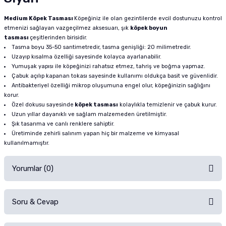
Medium Köpek Tasması
Köpeğiniz ile olan gezintilerde evcil dostunuzu kontrol
etmenizi sağlayan vazgeçilmez aksesuarı, şık
köpek boyun
tasması
çeşitlerinden birisidir.
Tasma boyu 35-50 santimetredir, tasma genişliği: 20 milimetredir.
Uzayıp kısalma özelliği sayesinde kolayca ayarlanabilir.
Yumuşak yapısı ile köpeğinizi rahatsız etmez, tahriş ve boğma yapmaz.
Çabuk açılıp kapanan tokası sayesinde kullanımı oldukça basit ve güvenlidir.
Antibakteriyel özelliği mikrop oluşumuna engel olur, köpeğinizin sağlığını
korur.
Özel dokusu sayesinde
köpek tasması
kolaylıkla temizlenir ve çabuk kurur.
Uzun yıllar dayanıklı ve sağlam malzemeden üretilmiştir.
Şık tasarıma ve canlı renklere sahiptir.
Üretiminde zehirli salınım yapan hiç bir malzeme ve kimyasal
kullanılmamıştır.
Yorumlar (0)
Soru & Cevap
Alışverişinizden sonra ürüne yorum yapın, alışveriş puanı kazanın!
Sorularınız için
iletişim formunu
kullanınız.