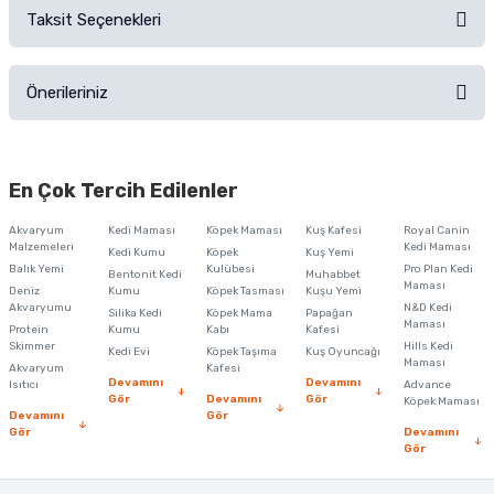
Taksit Seçenekleri
Ürün hakkında henüz soru sorulmamış.
Ürünü Satın Al ve Yorumla
Önerileriniz
Soru Sor
Bu ürünün fiyat bilgisi, resim, ürün açıklamalarında ve diğer konularda
yetersiz gördüğünüz noktaları öneri formunu kullanarak tarafımıza
En Çok Tercih Edilenler
iletebilirsiniz.
Görüş ve önerileriniz için teşekkür ederiz.
Akvaryum
Kedi Maması
Köpek Maması
Kuş Kafesi
Royal Canin
Malzemeleri
Kedi Maması
Kedi Kumu
Köpek
Kuş Yemi
Ürün resmi kalitesiz, bozuk veya görüntülenemiyor.
Balık Yemi
Kulübesi
Pro Plan Kedi
Bentonit Kedi
Muhabbet
Maması
Deniz
Kumu
Köpek Tasması
Kuşu Yemi
Ürün açıklamasında eksik bilgiler bulunuyor.
Akvaryumu
N&D Kedi
Silika Kedi
Köpek Mama
Papağan
Maması
Protein
Ürün bilgilerinde hatalar bulunuyor.
Kumu
Kabı
Kafesi
Skimmer
Hills Kedi
Kedi Evi
Köpek Taşıma
Kuş Oyuncağı
Ürün fiyatı diğer sitelerden daha pahalı.
Maması
Akvaryum
Kafesi
Devamını
Devamını
Isıtıcı
Advance
Bu ürüne benzer farklı alternatifler olmalı.
Gör
Devamını
Gör
Köpek Maması
Devamını
Gör
Gör
Devamını
Gör