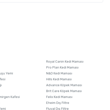
letebilirsiniz.
 formunu
kullanınız.
Royal Canin Kedi Maması
Pro Plan Kedi Maması
uşu Yemi
N&D Kedi Maması
fesi
Hills Kedi Maması
ğı
Advance Köpek Maması
Brit Care Köpek Maması
irgen Kafesi
Felix Kedi Maması
i
Eheim Dış Filtre
Yemi
Fluval Dış Filtre