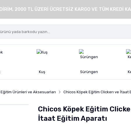
DİRİM, 2000 TL ÜZERİ ÜCRETSİZ KARGO VE TÜM KREDİ KA
k
Kuş
Sürüngen
K
Eğitim Ürünleri ve Aksesuarları
Chicos Köpek Eğitim Clickerı ve İtaat 
Chicos Köpek Eğitim Clicke
İtaat Eğitim Aparatı