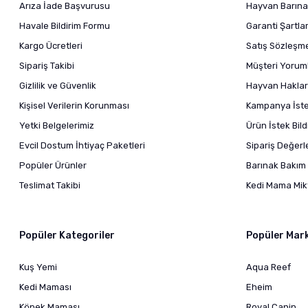
Arıza İade Başvurusu
Hayvan Barına
Havale Bildirim Formu
Garanti Şartlar
Kargo Ücretleri
Satış Sözleşm
Sipariş Takibi
Müşteri Yoruml
Gizlilik ve Güvenlik
Hayvan Haklar
Kişisel Verilerin Korunması
Kampanya İstek
Yetki Belgelerimiz
Ürün İstek Bil
Evcil Dostum İhtiyaç Paketleri
Sipariş Değer
Popüler Ürünler
Barınak Bakım 
Teslimat Takibi
Kedi Mama Mikt
Popüler Kategoriler
Popüler Mar
Kuş Yemi
Aqua Reef
Kedi Maması
Eheim
Köpek Maması
Royal Canin