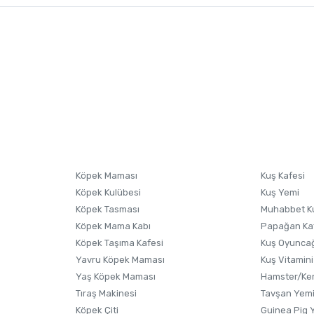
nularda yetersiz gördüğünüz noktaları öneri formunu kullanarak tarafımıza i
sonra ürüne yorum yapın, alışveriş puanı kazanın! Sorularınız için
Ürün hakkında henüz soru sorulmamış.
iletişim
Ürünü Satın Al ve Yorumla
Soru Sor
Köpek Maması
Kuş Kafesi
Köpek Kulübesi
Kuş Yemi
Köpek Tasması
Muhabbet K
Köpek Mama Kabı
Papağan Ka
Köpek Taşıma Kafesi
Kuş Oyunca
Yavru Köpek Maması
Kuş Vitamini
Gönder
Yaş Köpek Maması
Hamster/Kem
Tıraş Makinesi
Tavşan Yem
Köpek Çiti
Guinea Pig 