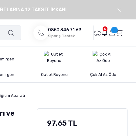
RTLARINA 12 TAKSİT İMKANI
5
0850 346 71 69
Sipariş Destek
emirgen
Outlet Reyonu
Çok Al Az Öde
Eğitim Aparatı
rı ve
97,65 TL