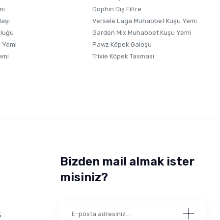
mi
Dophin Dış Filtre
laşı
Versele Laga Muhabbet Kuşu Yemi
uluğu
Garden Mix Muhabbet Kuşu Yemi
 Yemi
Pawz Köpek Galoşu
emi
Trixie Köpek Tasması
Bizden mail almak ister
misiniz?
5