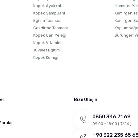
Köpek Ayakkabısı
Hamster Ye
Köpek Şampuanı
Kemirgen Ta
Eğitim Tasması
Kemirgen S
Gezdirme Tasması
Kaplumbağa
Köpek Can Yeleği
Sürüngen Y
Köpek Vitamini
Tuvalet Eğitimi
Köpek Kemiği
ler
Bize Ulaşın
0850 346 71 69
Sorular
09:00 - 18:00 ( 7/24 )
+90 322 235 65 6