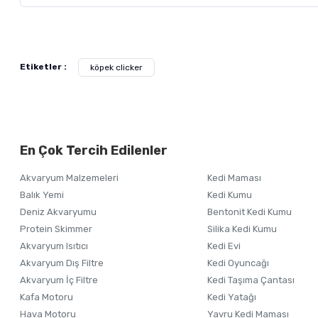
Bu ürünün fiyat bilgisi, resim, ürün açıklamalarında ve diğer ko
Görüş ve önerileriniz için teşekkür ederiz.
Alışverişinizden 
Etiketler :
köpek clicker
Ürün resmi kalitesiz, bozuk veya görüntülenemiyor.
Ürün açıklamasında eksik bilgiler bulunuyor.
Ürün bilgilerinde hatalar bulunuyor.
En Çok Tercih Edilenler
Ürün fiyatı diğer sitelerden daha pahalı.
Bu ürüne benzer farklı alternatifler olmalı.
Akvaryum Malzemeleri
Kedi Maması
Balık Yemi
Kedi Kumu
Deniz Akvaryumu
Bentonit Kedi Kumu
Protein Skimmer
Silika Kedi Kumu
Akvaryum Isıtıcı
Kedi Evi
Akvaryum Dış Filtre
Kedi Oyuncağı
Akvaryum İç Filtre
Kedi Taşıma Çantası
Kafa Motoru
Kedi Yatağı
Hava Motoru
Yavru Kedi Maması