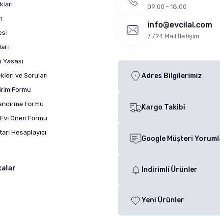
kları
09:00 - 18:00
ı
info@evcilal.com
esi
7 /24 Mail İletişim
arı
ı Yasası
leri ve Soruları
Adres Bilgilerimiz
dirim Formu
lendirme Formu
Kargo Takibi
Evi Öneri Formu
arı Hesaplayıcı
Google Müşteri Yoruml
kalar
İndirimli Ürünler
Yeni Ürünler