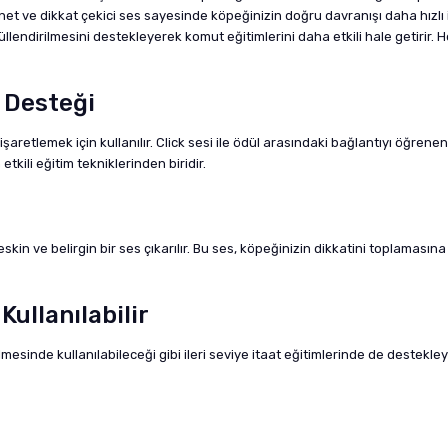
dığı net ve dikkat çekici ses sayesinde köpeğinizin doğru davranışı daha hızl
düllendirilmesini destekleyerek komut eğitimlerini daha etkili hale getirir
m Desteği
işaretlemek için kullanılır. Click sesi ile ödül arasındaki bağlantıyı öğrene
kili eğitim tekniklerinden biridir.
 ve belirgin bir ses çıkarılır. Bu ses, köpeğinizin dikkatini toplamasın
Kullanılabilir
lmesinde kullanılabileceği gibi ileri seviye itaat eğitimlerinde de destekle