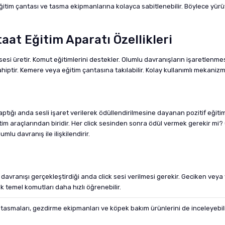
itim çantası ve tasma ekipmanlarına kolayca sabitlenebilir. Böylece yürüyü
taat Eğitim Aparatı Özellikleri
 sesi üretir. Komut eğitimlerini destekler. Olumlu davranışların işaretlenmes
hiptir. Kemere veya eğitim çantasına takılabilir. Kolay kullanımlı mekaniz
aptığı anda sesli işaret verilerek ödüllendirilmesine dayanan pozitif eğiti
tim araçlarından biridir. Her click sesinden sonra ödül vermek gerekir mi?
lu davranış ile ilişkilendirir.
avranışı gerçekleştirdiği anda click sesi verilmesi gerekir. Geciken veya
k temel komutları daha hızlı öğrenebilir.
tasmaları, gezdirme ekipmanları ve köpek bakım ürünlerini de inceleyebili