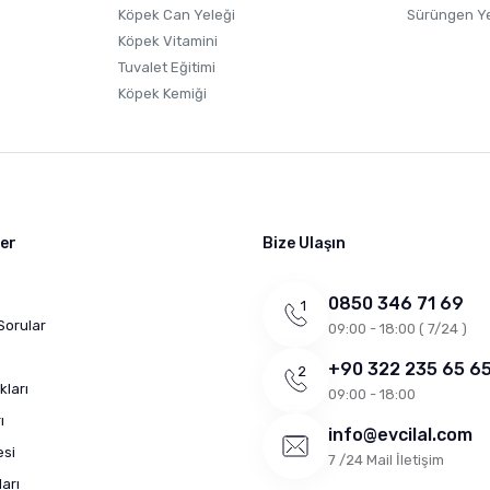
Köpek Can Yeleği
Sürüngen Y
Köpek Vitamini
Tuvalet Eğitimi
Köpek Kemiği
ler
Bize Ulaşın
0850 346 71 69
Sorular
09:00 - 18:00 ( 7/24 )
+90 322 235 65 6
kları
09:00 - 18:00
ı
info@evcilal.com
esi
7 /24 Mail İletişim
arı