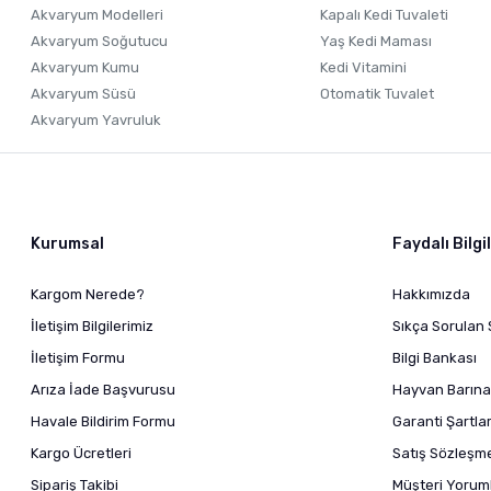
Akvaryum Modelleri
Kapalı Kedi Tuvaleti
Akvaryum Soğutucu
Yaş Kedi Maması
Akvaryum Kumu
Kedi Vitamini
Akvaryum Süsü
Otomatik Tuvalet
Akvaryum Yavruluk
Kurumsal
Faydalı Bilgi
Kargom Nerede?
Hakkımızda
İletişim Bilgilerimiz
Sıkça Sorulan 
İletişim Formu
Bilgi Bankası
Arıza İade Başvurusu
Hayvan Barına
Havale Bildirim Formu
Garanti Şartlar
Kargo Ücretleri
Satış Sözleşm
Sipariş Takibi
Müşteri Yoruml