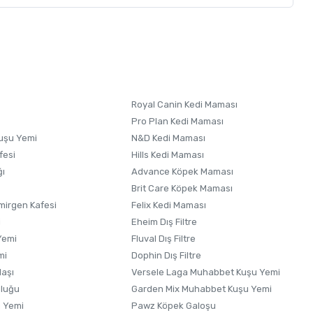
letebilirsiniz.
 formunu
kullanınız.
Royal Canin Kedi Maması
Pro Plan Kedi Maması
uşu Yemi
N&D Kedi Maması
fesi
Hills Kedi Maması
ğı
Advance Köpek Maması
Brit Care Köpek Maması
irgen Kafesi
Felix Kedi Maması
i
Eheim Dış Filtre
Yemi
Fluval Dış Filtre
mi
Dophin Dış Filtre
laşı
Versele Laga Muhabbet Kuşu Yemi
uluğu
Garden Mix Muhabbet Kuşu Yemi
 Yemi
Pawz Köpek Galoşu