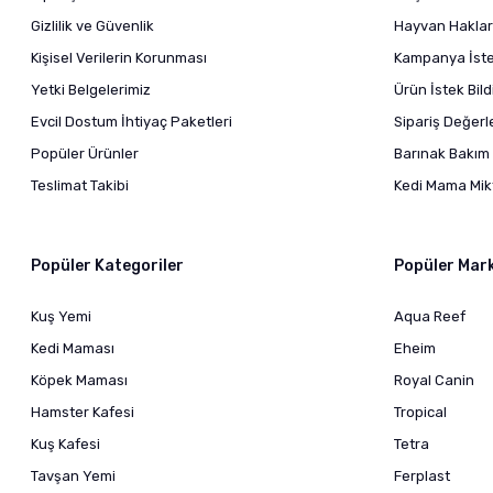
Gizlilik ve Güvenlik
Hayvan Haklar
Kişisel Verilerin Korunması
Kampanya İstek
Yetki Belgelerimiz
Ürün İstek Bil
Evcil Dostum İhtiyaç Paketleri
Sipariş Değer
Popüler Ürünler
Barınak Bakım 
Teslimat Takibi
Kedi Mama Mikt
Popüler Kategoriler
Popüler Mar
Kuş Yemi
Aqua Reef
Kedi Maması
Eheim
Köpek Maması
Royal Canin
Hamster Kafesi
Tropical
Kuş Kafesi
Tetra
Tavşan Yemi
Ferplast