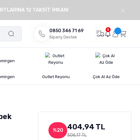
RTLARINA 12 TAKSİT İMKANI
5
0850 346 71 69
Sipariş Destek
emirgen
Outlet Reyonu
Çok Al Az Öde
öpek
404,94 TL
%20
506,17 TL