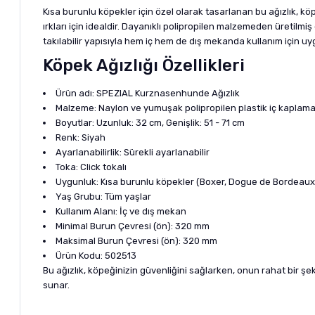
Kısa burunlu köpekler için özel olarak tasarlanan bu ağızlık, k
ırkları için idealdir. Dayanıklı polipropilen malzemeden üretilmi
takılabilir yapısıyla hem iç hem de dış mekanda kullanım için u
Köpek Ağızlığı Özellikleri
Ürün adı: SPEZIAL Kurznasenhunde Ağızlık
Malzeme: Naylon ve yumuşak polipropilen plastik iç kaplam
Boyutlar: Uzunluk: 32 cm, Genişlik: 51 - 71 cm
Renk: Siyah
Ayarlanabilirlik: Sürekli ayarlanabilir
Toka: Click tokalı
Uygunluk: Kısa burunlu köpekler (Boxer, Dogue de Bordeaux,
Yaş Grubu: Tüm yaşlar
Kullanım Alanı: İç ve dış mekan
Minimal Burun Çevresi (ön): 320 mm
Maksimal Burun Çevresi (ön): 320 mm
Ürün Kodu: 502513
Bu ağızlık, köpeğinizin güvenliğini sağlarken, onun rahat bir şe
sunar.