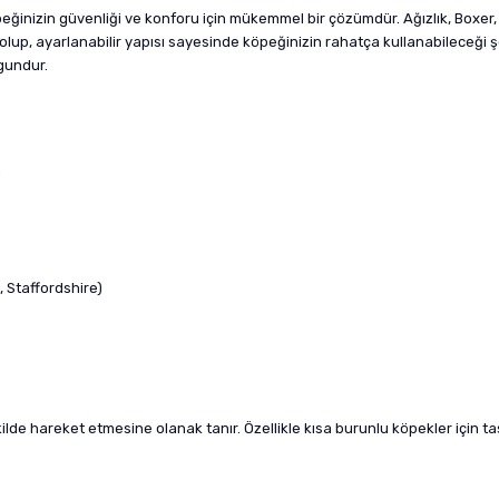
öpeğinizin güvenliği ve konforu için mükemmel bir çözümdür. Ağızlık, Boxe
ş olup, ayarlanabilir yapısı sayesinde köpeğinizin rahatça kullanabileceği ş
ygundur.
a
 Staffordshire)
kilde hareket etmesine olanak tanır. Özellikle kısa burunlu köpekler için t