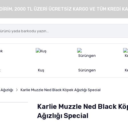
DİRİM, 2000 TL ÜZERİ ÜCRETSİZ KARGO VE TÜM KREDİ KA
k
Kuş
Sürüngen
K
Ağızlığı
Karlie Muzzle Ned Black Köpek Ağızlığı Special
Karlie Muzzle Ned Black K
Ağızlığı Special