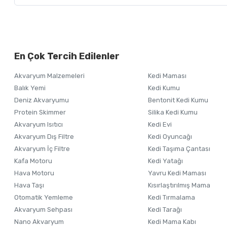
Bu ürünün fiyat bilgisi, resim, ürün açıklamalarında ve diğer ko
Görüş ve önerileriniz için teşekkür ederiz.
Alışverişinizden 
En Çok Tercih Edilenler
Ürün resmi kalitesiz, bozuk veya görüntülenemiyor.
Akvaryum Malzemeleri
Kedi Maması
Ürün açıklamasında eksik bilgiler bulunuyor.
Balık Yemi
Kedi Kumu
Ürün bilgilerinde hatalar bulunuyor.
Deniz Akvaryumu
Bentonit Kedi Kumu
Ürün fiyatı diğer sitelerden daha pahalı.
Protein Skimmer
Silika Kedi Kumu
Akvaryum Isıtıcı
Kedi Evi
Bu ürüne benzer farklı alternatifler olmalı.
Akvaryum Dış Filtre
Kedi Oyuncağı
Akvaryum İç Filtre
Kedi Taşıma Çantası
Kafa Motoru
Kedi Yatağı
Hava Motoru
Yavru Kedi Maması
Hava Taşı
Kısırlaştırılmış Mama
Otomatik Yemleme
Kedi Tırmalama
Akvaryum Sehpası
Kedi Tarağı
Nano Akvaryum
Kedi Mama Kabı