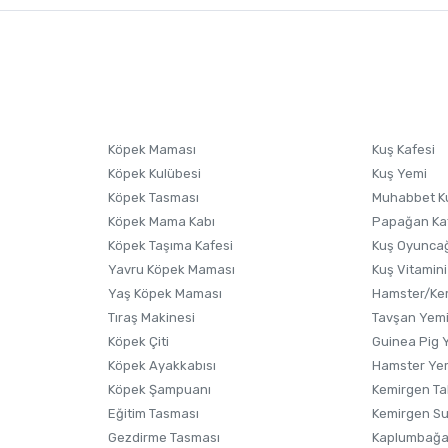
nularda yetersiz gördüğünüz noktaları öneri formunu kullanarak tarafımıza i
sonra ürüne yorum yapın, alışveriş puanı kazanın! Sorularınız için
Ürün hakkında henüz soru sorulmamış.
iletişim
Ürünü Satın Al ve Yorumla
Soru Sor
Köpek Maması
Kuş Kafesi
Köpek Kulübesi
Kuş Yemi
Köpek Tasması
Muhabbet K
Köpek Mama Kabı
Papağan Ka
Köpek Taşıma Kafesi
Kuş Oyunca
Yavru Köpek Maması
Kuş Vitamini
Yaş Köpek Maması
Hamster/Kem
Tıraş Makinesi
Tavşan Yem
Köpek Çiti
Guinea Pig 
Köpek Ayakkabısı
Hamster Ye
Gönder
Köpek Şampuanı
Kemirgen Ta
Eğitim Tasması
Kemirgen S
Gezdirme Tasması
Kaplumbağa