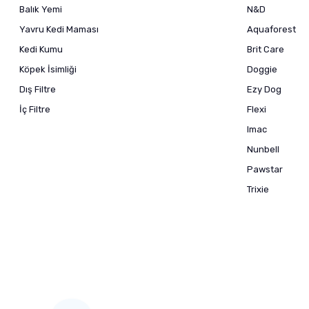
Balık Yemi
N&D
Yavru Kedi Maması
Aquaforest
Kedi Kumu
Brit Care
Köpek İsimliği
Doggie
Dış Filtre
Ezy Dog
İç Filtre
Flexi
Imac
Nunbell
Pawstar
Trixie