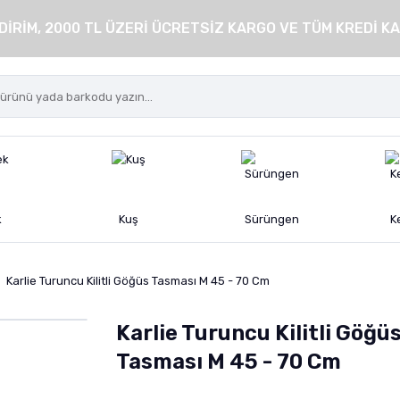
DİRİM, 2000 TL ÜZERİ ÜCRETSİZ KARGO VE TÜM KREDİ KA
k
Kuş
Sürüngen
K
Karlie Turuncu Kilitli Göğüs Tasması M 45 - 70 Cm
Karlie Turuncu Kilitli Göğü
Tasması M 45 - 70 Cm