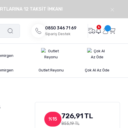
RTLARINA 12 TAKSİT İMKANI
5
0850 346 71 69
Sipariş Destek
emirgen
Outlet Reyonu
Çok Al Az Öde
s
726,91 TL
%15
855,19 TL