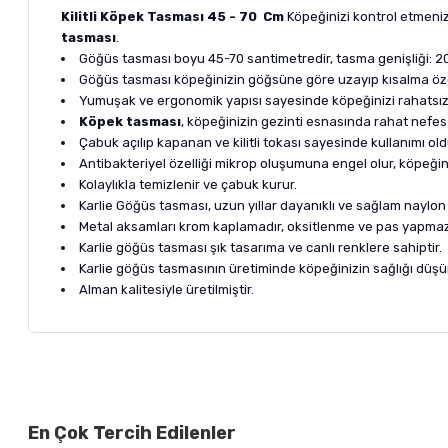
Kilitli Köpek Tasması 45 - 70 Cm
Köpeğinizi kontrol etmeniz
tasması
.
Göğüs tasması boyu 45-70 santimetredir, tasma genişliği: 20
Göğüs tasması köpeğinizin göğsüne göre uzayıp kısalma özell
Yumuşak ve ergonomik yapısı sayesinde köpeğinizi rahatsı
Köpek tasması
, köpeğinizin gezinti esnasında rahat nefes
Çabuk açılıp kapanan ve kilitli tokası sayesinde kullanımı old
Antibakteriyel özelliği mikrop oluşumuna engel olur, köpeğini
Kolaylıkla temizlenir ve çabuk kurur.
Karlie Göğüs tasması, uzun yıllar dayanıklı ve sağlam naylon
Metal aksamları krom kaplamadır, oksitlenme ve pas yapmaz
Karlie göğüs tasması şık tasarıma ve canlı renklere sahiptir.
Karlie göğüs tasmasının üretiminde köpeğinizin sağlığı düşün
Alman kalitesiyle üretilmiştir.
Bu ürünün fiyat bilgisi, resim, ürün açıklamalarında ve diğer ko
Görüş ve önerileriniz için teşekkür ederiz.
Alışverişinizden 
En Çok Tercih Edilenler