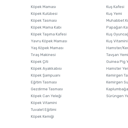
Ürünü Satın Al ve Yorumla
Soru Sor
Köpek Maması
Kuş Kafesi
Köpek Kulübesi
Kuş Yemi
Köpek Tasması
Muhabbet K
Köpek Mama Kabı
Papağan Ka
Köpek Taşıma Kafesi
Kuş Oyunca
Yavru Köpek Maması
Kuş Vitamini
Yaş Köpek Maması
Hamster/Kem
Tıraş Makinesi
Tavşan Yem
Köpek Çiti
Guinea Pig 
Köpek Ayakkabısı
Hamster Ye
Gönder
Köpek Şampuanı
Kemirgen Ta
Eğitim Tasması
Kemirgen S
Gezdirme Tasması
Kaplumbağa
Köpek Can Yeleği
Sürüngen Y
Köpek Vitamini
Tuvalet Eğitimi
Köpek Kemiği