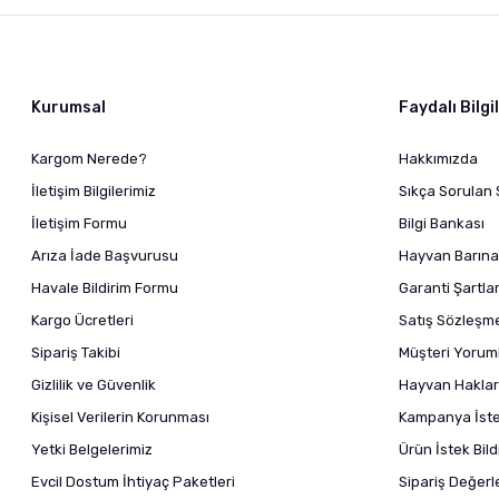
Kurumsal
Faydalı Bilgi
Kargom Nerede?
Hakkımızda
İletişim Bilgilerimiz
Sıkça Sorulan 
İletişim Formu
Bilgi Bankası
Arıza İade Başvurusu
Hayvan Barına
Havale Bildirim Formu
Garanti Şartlar
Kargo Ücretleri
Satış Sözleşm
Sipariş Takibi
Müşteri Yoruml
Gizlilik ve Güvenlik
Hayvan Haklar
Kişisel Verilerin Korunması
Kampanya İstek
Yetki Belgelerimiz
Ürün İstek Bil
Evcil Dostum İhtiyaç Paketleri
Sipariş Değer