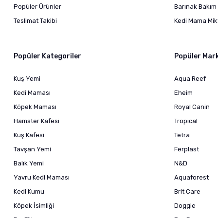
Popüler Ürünler
Barınak Bakım 
Teslimat Takibi
Kedi Mama Mikt
Popüler Kategoriler
Popüler Mar
Kuş Yemi
Aqua Reef
Kedi Maması
Eheim
Köpek Maması
Royal Canin
Hamster Kafesi
Tropical
Kuş Kafesi
Tetra
Tavşan Yemi
Ferplast
Balık Yemi
N&D
Yavru Kedi Maması
Aquaforest
Kedi Kumu
Brit Care
Köpek İsimliği
Doggie