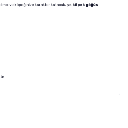
dımcı ve köpeğinize karakter katacak, şık
köpek göğüs
ır.
letebilirsiniz.
 formunu
kullanınız.