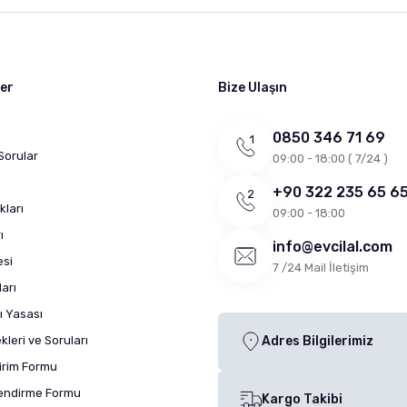
ler
Bize Ulaşın
0850 346 71 69
Sorular
09:00 - 18:00 ( 7/24 )
+90 322 235 65 6
kları
09:00 - 18:00
ı
info@evcilal.com
esi
7 /24 Mail İletişim
arı
ı Yasası
leri ve Soruları
Adres Bilgilerimiz
dirim Formu
lendirme Formu
Kargo Takibi