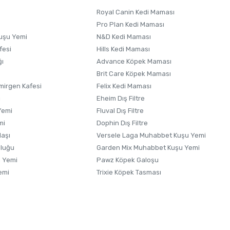
Royal Canin Kedi Maması
Pro Plan Kedi Maması
uşu Yemi
N&D Kedi Maması
fesi
Hills Kedi Maması
ğı
Advance Köpek Maması
Brit Care Köpek Maması
irgen Kafesi
Felix Kedi Maması
i
Eheim Dış Filtre
Yemi
Fluval Dış Filtre
mi
Dophin Dış Filtre
laşı
Versele Laga Muhabbet Kuşu Yemi
uluğu
Garden Mix Muhabbet Kuşu Yemi
 Yemi
Pawz Köpek Galoşu
emi
Trixie Köpek Tasması