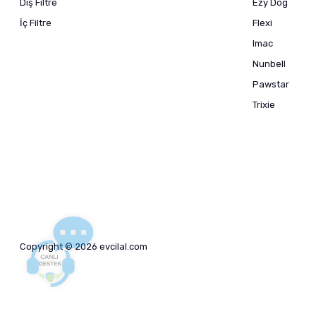
Dış Filtre
Ezy Dog
İç Filtre
Flexi
Imac
Nunbell
Pawstar
Trixie
Copyright © 2026 evcilal.com