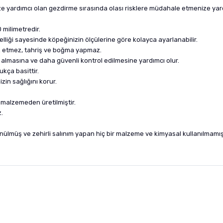
e yardımcı olan gezdirme sırasında olası risklere müdahale etmenize yar
 milimetredir.
iği sayesinde köpeğinizin ölçülerine göre kolayca ayarlanabilir.
z etmez, tahriş ve boğma yapmaz.
 almasına ve daha güvenli kontrol edilmesine yardımcı olur.
ukça basittir.
zin sağlığını korur.
 malzemeden üretilmiştir.
.
ülmüş ve zehirli salınım yapan hiç bir malzeme ve kimyasal kullanılmamışt
nularda yetersiz gördüğünüz noktaları öneri formunu kullanarak tarafımıza i
sonra ürüne yorum yapın, alışveriş puanı kazanın! Sorularınız için
Ürün hakkında henüz soru sorulmamış.
iletişim