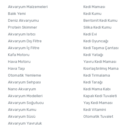
Ürün resmi kalitesiz, bozuk veya görüntülenemiyor.
Akvaryum Malzemeleri
Kedi Maması
Ürün açıklamasında eksik bilgiler bulunuyor.
Balık Yemi
Kedi Kumu
Ürün bilgilerinde hatalar bulunuyor.
Deniz Akvaryumu
Bentonit Kedi Kumu
Ürün fiyatı diğer sitelerden daha pahalı.
Protein Skimmer
Silika Kedi Kumu
Akvaryum Isıtıcı
Kedi Evi
Bu ürüne benzer farklı alternatifler olmalı.
Akvaryum Dış Filtre
Kedi Oyuncağı
Akvaryum İç Filtre
Kedi Taşıma Çantası
Kafa Motoru
Kedi Yatağı
Hava Motoru
Yavru Kedi Maması
Hava Taşı
Kısırlaştırılmış Mama
Otomatik Yemleme
Kedi Tırmalama
Akvaryum Sehpası
Kedi Tarağı
Nano Akvaryum
Kedi Mama Kabı
Akvaryum Modelleri
Kapalı Kedi Tuvaleti
Akvaryum Soğutucu
Yaş Kedi Maması
Akvaryum Kumu
Kedi Vitamini
Akvaryum Süsü
Otomatik Tuvalet
Akvaryum Yavruluk