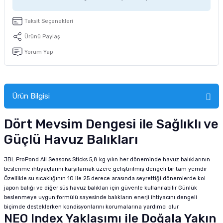
tucu
Sepeti
 Fırçası
Sump Filtre Malzemesi
Pro Plan Kedi Maması
Taksit Seçenekleri
Pond Ürünleri
 Güvenlik Ürünleri
Akvaryum Ozon ve UV Ürünleri
Purina Kedi Maması
Ürünü Paylaş
Yorum Yap
manları
akım Ürünleri
Royal Canin Kedi Maması
lik ve Bakım Ürünleri
Ürün Bilgisi
uluk
Dört Mevsim Dengesi ile Sağlıklı ve
 - Akvaryum Kumu
Güçlü Havuz Balıkları
 Parçaları
JBL ProPond All Seasons Sticks 5,8 kg yılın her döneminde havuz balıklarının
beslenme ihtiyaçlarını karşılamak üzere geliştirilmiş dengeli bir tam yemdir
e Malzemesi
Özellikle su sıcaklığının 10 ile 25 derece arasında seyrettiği dönemlerde koi
japon balığı ve diğer süs havuz balıkları için güvenle kullanılabilir Günlük
beslenmeye uygun formülü sayesinde balıkların enerji ihtiyacını dengeli
biçimde desteklerken kondisyonlarını korumalarına yardımcı olur
NEO Index Yaklaşımı ile Doğala Yakın