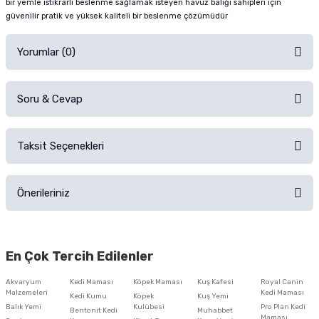
bir yemle istikrarlı beslenme sağlamak isteyen havuz balığı sahipleri için
güvenilir pratik ve yüksek kaliteli bir beslenme çözümüdür
Yorumlar (0)
Soru & Cevap
Alışverişinizden sonra ürüne yorum yapın, alışveriş puanı kazanın!
Sorularınız için
iletişim formunu
kullanınız.
Taksit Seçenekleri
Ürün hakkında henüz soru sorulmamış.
Ürünü Satın Al ve Yorumla
Önerileriniz
Soru Sor
Bu ürünün fiyat bilgisi, resim, ürün açıklamalarında ve diğer konularda
yetersiz gördüğünüz noktaları öneri formunu kullanarak tarafımıza
En Çok Tercih Edilenler
iletebilirsiniz.
Görüş ve önerileriniz için teşekkür ederiz.
Akvaryum
Kedi Maması
Köpek Maması
Kuş Kafesi
Royal Canin
Malzemeleri
Kedi Maması
Kedi Kumu
Köpek
Kuş Yemi
Ürün resmi kalitesiz, bozuk veya görüntülenemiyor.
Balık Yemi
Kulübesi
Pro Plan Kedi
Bentonit Kedi
Muhabbet
Maması