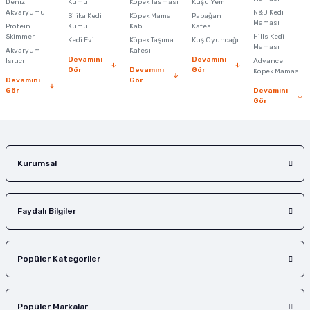
Deniz
Kumu
Köpek Tasması
Kuşu Yemi
Ürün açıklamasında eksik bilgiler bulunuyor.
Akvaryumu
N&D Kedi
Silika Kedi
Köpek Mama
Papağan
Maması
Protein
Ürün bilgilerinde hatalar bulunuyor.
Kumu
Kabı
Kafesi
Skimmer
Hills Kedi
Kedi Evi
Köpek Taşıma
Kuş Oyuncağı
Ürün fiyatı diğer sitelerden daha pahalı.
Maması
Akvaryum
Kafesi
Devamını
Devamını
Isıtıcı
Advance
Bu ürüne benzer farklı alternatifler olmalı.
Gör
Devamını
Gör
Köpek Maması
Devamını
Gör
Gör
Devamını
Gör
Gönder
Kurumsal
Faydalı Bilgiler
Popüler Kategoriler
Popüler Markalar