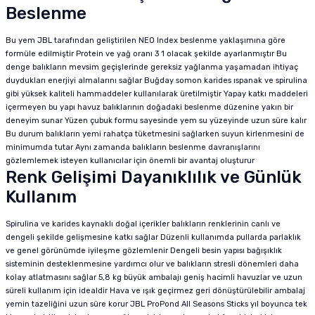
Beslenme
Bu yem JBL tarafından geliştirilen NEO Index beslenme yaklaşımına göre
formüle edilmiştir Protein ve yağ oranı 3 1 olacak şekilde ayarlanmıştır Bu
denge balıkların mevsim geçişlerinde gereksiz yağlanma yaşamadan ihtiyaç
duydukları enerjiyi almalarını sağlar Buğday somon karides ıspanak ve spirulina
gibi yüksek kaliteli hammaddeler kullanılarak üretilmiştir Yapay katkı maddeleri
içermeyen bu yapı havuz balıklarının doğadaki beslenme düzenine yakın bir
deneyim sunar Yüzen çubuk formu sayesinde yem su yüzeyinde uzun süre kalır
Bu durum balıkların yemi rahatça tüketmesini sağlarken suyun kirlenmesini de
minimumda tutar Aynı zamanda balıkların beslenme davranışlarını
gözlemlemek isteyen kullanıcılar için önemli bir avantaj oluşturur
Renk Gelişimi Dayanıklılık ve Günlük
Kullanım
Spirulina ve karides kaynaklı doğal içerikler balıkların renklerinin canlı ve
dengeli şekilde gelişmesine katkı sağlar Düzenli kullanımda pullarda parlaklık
ve genel görünümde iyileşme gözlemlenir Dengeli besin yapısı bağışıklık
sisteminin desteklenmesine yardımcı olur ve balıkların stresli dönemleri daha
kolay atlatmasını sağlar 5,8 kg büyük ambalajı geniş hacimli havuzlar ve uzun
süreli kullanım için idealdir Hava ve ışık geçirmez geri dönüştürülebilir ambalaj
yemin tazeliğini uzun süre korur JBL ProPond All Seasons Sticks yıl boyunca tek