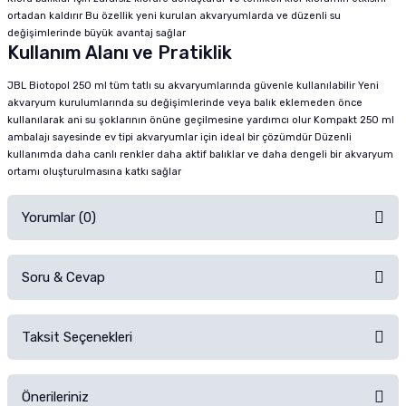
ortadan kaldırır Bu özellik yeni kurulan akvaryumlarda ve düzenli su
değişimlerinde büyük avantaj sağlar
Kullanım Alanı ve Pratiklik
JBL Biotopol 250 ml tüm tatlı su akvaryumlarında güvenle kullanılabilir Yeni
akvaryum kurulumlarında su değişimlerinde veya balık eklemeden önce
kullanılarak ani su şoklarının önüne geçilmesine yardımcı olur Kompakt 250 ml
ambalajı sayesinde ev tipi akvaryumlar için ideal bir çözümdür Düzenli
kullanımda daha canlı renkler daha aktif balıklar ve daha dengeli bir akvaryum
ortamı oluşturulmasına katkı sağlar
Yorumlar (0)
Soru & Cevap
Alışverişinizden sonra ürüne yorum yapın, alışveriş puanı kazanın!
Sorularınız için
iletişim formunu
kullanınız.
Taksit Seçenekleri
Ürün hakkında henüz soru sorulmamış.
Ürünü Satın Al ve Yorumla
Önerileriniz