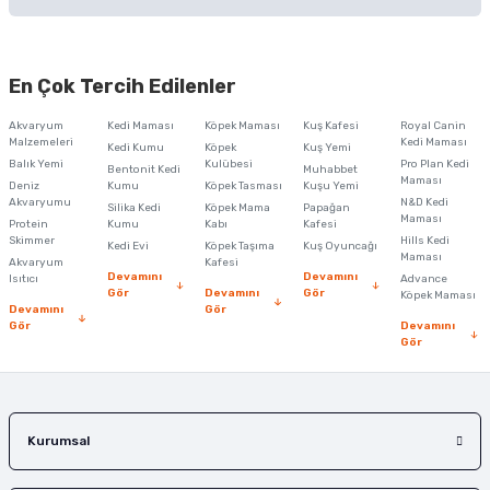
Soru Sor
Bu ürünün fiyat bilgisi, resim, ürün açıklamalarında ve diğer konularda
yetersiz gördüğünüz noktaları öneri formunu kullanarak tarafımıza
En Çok Tercih Edilenler
iletebilirsiniz.
Görüş ve önerileriniz için teşekkür ederiz.
Akvaryum
Kedi Maması
Köpek Maması
Kuş Kafesi
Royal Canin
Malzemeleri
Kedi Maması
Kedi Kumu
Köpek
Kuş Yemi
Ürün resmi kalitesiz, bozuk veya görüntülenemiyor.
Balık Yemi
Kulübesi
Pro Plan Kedi
Bentonit Kedi
Muhabbet
Maması
Deniz
Kumu
Köpek Tasması
Kuşu Yemi
Ürün açıklamasında eksik bilgiler bulunuyor.
Akvaryumu
N&D Kedi
Silika Kedi
Köpek Mama
Papağan
Maması
Protein
Ürün bilgilerinde hatalar bulunuyor.
Kumu
Kabı
Kafesi
Skimmer
Hills Kedi
Kedi Evi
Köpek Taşıma
Kuş Oyuncağı
Ürün fiyatı diğer sitelerden daha pahalı.
Maması
Akvaryum
Kafesi
Devamını
Devamını
Isıtıcı
Advance
Bu ürüne benzer farklı alternatifler olmalı.
Gör
Devamını
Gör
Köpek Maması
Devamını
Gör
Gör
Devamını
Gör
Gönder
Kurumsal