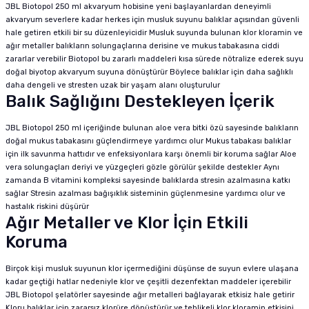
JBL Biotopol 250 ml akvaryum hobisine yeni başlayanlardan deneyimli
akvaryum severlere kadar herkes için musluk suyunu balıklar açısından güvenli
hale getiren etkili bir su düzenleyicidir Musluk suyunda bulunan klor kloramin ve
ağır metaller balıkların solungaçlarına derisine ve mukus tabakasına ciddi
zararlar verebilir Biotopol bu zararlı maddeleri kısa sürede nötralize ederek suyu
doğal biyotop akvaryum suyuna dönüştürür Böylece balıklar için daha sağlıklı
daha dengeli ve stresten uzak bir yaşam alanı oluşturulur
Balık Sağlığını Destekleyen İçerik
JBL Biotopol 250 ml içeriğinde bulunan aloe vera bitki özü sayesinde balıkların
doğal mukus tabakasını güçlendirmeye yardımcı olur Mukus tabakası balıklar
için ilk savunma hattıdır ve enfeksiyonlara karşı önemli bir koruma sağlar Aloe
vera solungaçları deriyi ve yüzgeçleri gözle görülür şekilde destekler Aynı
zamanda B vitamini kompleksi sayesinde balıklarda stresin azalmasına katkı
sağlar Stresin azalması bağışıklık sisteminin güçlenmesine yardımcı olur ve
hastalık riskini düşürür
Ağır Metaller ve Klor İçin Etkili
Koruma
Birçok kişi musluk suyunun klor içermediğini düşünse de suyun evlere ulaşana
kadar geçtiği hatlar nedeniyle klor ve çeşitli dezenfektan maddeler içerebilir
JBL Biotopol şelatörler sayesinde ağır metalleri bağlayarak etkisiz hale getirir
Kloru balıklar için zararsız klorüre dönüştürür ve tehlikeli klor kloramin etkisini