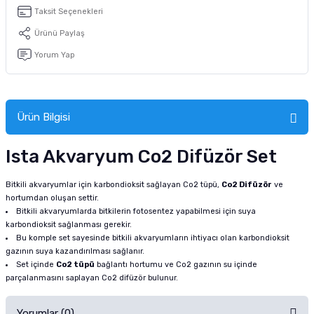
tucu
Sepeti
 Fırçası
Sump Filtre Malzemesi
Pro Plan Kedi Maması
Taksit Seçenekleri
Ürünü Paylaş
Pond Ürünleri
 Güvenlik Ürünleri
Akvaryum Ozon ve UV Ürünleri
Purina Kedi Maması
Yorum Yap
manları
akım Ürünleri
Royal Canin Kedi Maması
lik ve Bakım Ürünleri
Ürün Bilgisi
uluk
Ista Akvaryum Co2 Difüzör Set
 - Akvaryum Kumu
Bitkili akvaryumlar için karbondioksit sağlayan Co2 tüpü,
Co2 Difüzör
ve
hortumdan oluşan settir.
Bitkili akvaryumlarda bitkilerin fotosentez yapabilmesi için suya
 Parçaları
karbondioksit sağlanması gerekir.
Bu komple set sayesinde bitkili akvaryumların ihtiyacı olan karbondioksit
e Malzemesi
gazının suya kazandırılması sağlanır.
Set içinde
Co2 tüpü
bağlantı hortumu ve Co2 gazının su içinde
parçalanmasını saplayan Co2 difüzör bulunur.
Yorumlar (0)