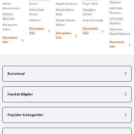
Maması
Deniz
Kumu
Köpek Tasması
Kuşu Yemi
Bu ürüne benzer farklı alternatifler olmalı.
Akvaryumu
N&D Kedi
Silika Kedi
Köpek Mama
Papağan
Maması
Protein
Kumu
Kabı
Kafesi
Skimmer
Hills Kedi
Kedi Evi
Köpek Taşıma
Kuş Oyuncağı
Maması
Akvaryum
Kafesi
Devamını
Devamını
Isıtıcı
Advance
Gör
Devamını
Gör
Köpek Maması
Devamını
Gör
Gör
Devamını
Gönder
Gör
Kurumsal
Faydalı Bilgiler
Popüler Kategoriler