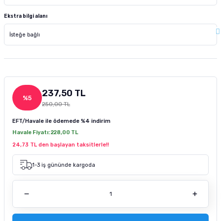
tucu
Sepeti
 Fırçası
Sump Filtre Malzemesi
Pro Plan Kedi Maması
Ekstra bilgi alanı
Pond Ürünleri
 Güvenlik Ürünleri
Akvaryum Ozon ve UV Ürünleri
Purina Kedi Maması
manları
akım Ürünleri
Royal Canin Kedi Maması
lik ve Bakım Ürünleri
237,50 TL
%5
250,00 TL
uluk
EFT/Havale ile ödemede
%4 indirim
 - Akvaryum Kumu
Havale Fiyatı:
228,00 TL
24,73 TL den başlayan taksitlerle!!
 Parçaları
1-3 iş gününde kargoda
e Malzemesi