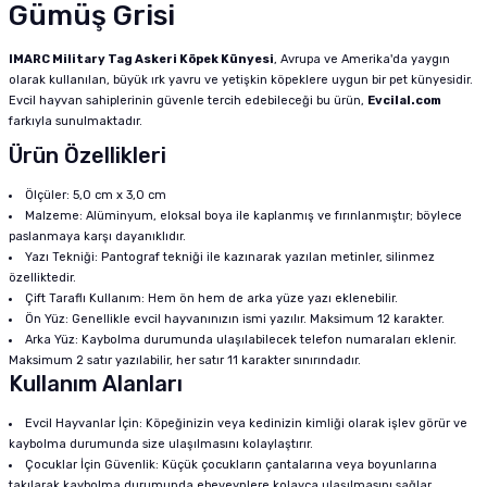
Gümüş Grisi
IMARC Military Tag Askeri Köpek Künyesi
, Avrupa ve Amerika'da yaygın
olarak kullanılan, büyük ırk yavru ve yetişkin köpeklere uygun bir pet künyesidir.
Evcil hayvan sahiplerinin güvenle tercih edebileceği bu ürün,
Evcilal.com
farkıyla sunulmaktadır.
Ürün Özellikleri
Ölçüler: 5,0 cm x 3,0 cm
Malzeme: Alüminyum, eloksal boya ile kaplanmış ve fırınlanmıştır; böylece
paslanmaya karşı dayanıklıdır.
Yazı Tekniği: Pantograf tekniği ile kazınarak yazılan metinler, silinmez
özelliktedir.
Çift Taraflı Kullanım: Hem ön hem de arka yüze yazı eklenebilir.
Ön Yüz: Genellikle evcil hayvanınızın ismi yazılır. Maksimum 12 karakter.
Arka Yüz: Kaybolma durumunda ulaşılabilecek telefon numaraları eklenir.
Maksimum 2 satır yazılabilir, her satır 11 karakter sınırındadır.
Kullanım Alanları
Evcil Hayvanlar İçin: Köpeğinizin veya kedinizin kimliği olarak işlev görür ve
kaybolma durumunda size ulaşılmasını kolaylaştırır.
Çocuklar İçin Güvenlik: Küçük çocukların çantalarına veya boyunlarına
takılarak kaybolma durumunda ebeveynlere kolayca ulaşılmasını sağlar.