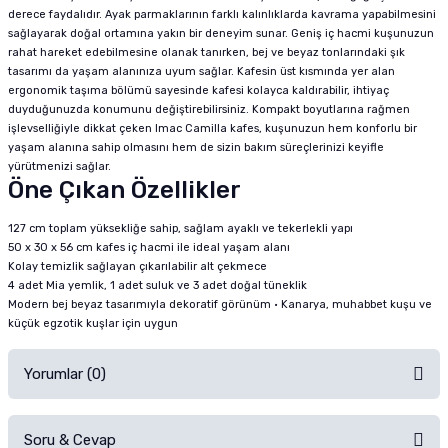
derece faydalıdır. Ayak parmaklarının farklı kalınlıklarda kavrama yapabilmesini
sağlayarak doğal ortamına yakın bir deneyim sunar. Geniş iç hacmi kuşunuzun
rahat hareket edebilmesine olanak tanırken, bej ve beyaz tonlarındaki şık
tasarımı da yaşam alanınıza uyum sağlar. Kafesin üst kısmında yer alan
ergonomik taşıma bölümü sayesinde kafesi kolayca kaldırabilir, ihtiyaç
duyduğunuzda konumunu değiştirebilirsiniz. Kompakt boyutlarına rağmen
işlevselliğiyle dikkat çeken Imac Camilla kafes, kuşunuzun hem konforlu bir
yaşam alanına sahip olmasını hem de sizin bakım süreçlerinizi keyifle
yürütmenizi sağlar.
Öne Çıkan Özellikler
127 cm toplam yüksekliğe sahip, sağlam ayaklı ve tekerlekli yapı
50 x 30 x 56 cm kafes iç hacmi ile ideal yaşam alanı
Kolay temizlik sağlayan çıkarılabilir alt çekmece
4 adet Mia yemlik, 1 adet suluk ve 3 adet doğal tüneklik
Modern bej beyaz tasarımıyla dekoratif görünüm • Kanarya, muhabbet kuşu ve
küçük egzotik kuşlar için uygun
Yorumlar (0)
Soru & Cevap