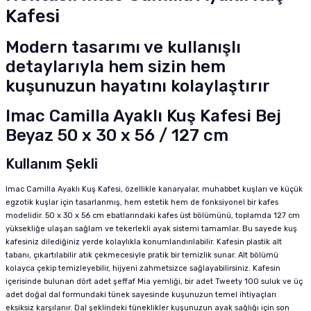
Kafesi
Modern tasarımı ve kullanışlı
detaylarıyla hem sizin hem
kuşunuzun hayatını kolaylaştırır
Imac Camilla Ayaklı Kuş Kafesi Bej
Beyaz 50 x 30 x 56 / 127 cm
Kullanım Şekli
Imac Camilla Ayaklı Kuş Kafesi, özellikle kanaryalar, muhabbet kuşları ve küçük
egzotik kuşlar için tasarlanmış, hem estetik hem de fonksiyonel bir kafes
modelidir. 50 x 30 x 56 cm ebatlarındaki kafes üst bölümünü, toplamda 127 cm
yüksekliğe ulaşan sağlam ve tekerlekli ayak sistemi tamamlar. Bu sayede kuş
kafesiniz dilediğiniz yerde kolaylıkla konumlandırılabilir. Kafesin plastik alt
tabanı, çıkartılabilir atık çekmecesiyle pratik bir temizlik sunar. Alt bölümü
kolayca çekip temizleyebilir, hijyeni zahmetsizce sağlayabilirsiniz. Kafesin
içerisinde bulunan dört adet şeffaf Mia yemliği, bir adet Tweety 100 suluk ve üç
adet doğal dal formundaki tünek sayesinde kuşunuzun temel ihtiyaçları
eksiksiz karşılanır. Dal şeklindeki tüneklikler kuşunuzun ayak sağlığı için son