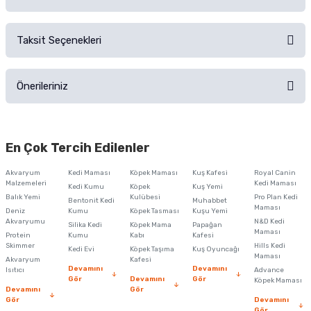
Alışverişinizden sonra ürüne yorum yapın, alışveriş puanı kazanın!
Sorularınız için
iletişim formunu
kullanınız.
Taksit Seçenekleri
Ürün hakkında henüz soru sorulmamış.
Ürünü Satın Al ve Yorumla
Önerileriniz
Soru Sor
Bu ürünün fiyat bilgisi, resim, ürün açıklamalarında ve diğer konularda
yetersiz gördüğünüz noktaları öneri formunu kullanarak tarafımıza
En Çok Tercih Edilenler
iletebilirsiniz.
Görüş ve önerileriniz için teşekkür ederiz.
Akvaryum
Kedi Maması
Köpek Maması
Kuş Kafesi
Royal Canin
Malzemeleri
Kedi Maması
Kedi Kumu
Köpek
Kuş Yemi
Ürün resmi kalitesiz, bozuk veya görüntülenemiyor.
Balık Yemi
Kulübesi
Pro Plan Kedi
Bentonit Kedi
Muhabbet
Maması
Deniz
Kumu
Köpek Tasması
Kuşu Yemi
Ürün açıklamasında eksik bilgiler bulunuyor.
Akvaryumu
N&D Kedi
Silika Kedi
Köpek Mama
Papağan
Maması
Protein
Ürün bilgilerinde hatalar bulunuyor.
Kumu
Kabı
Kafesi
Skimmer
Hills Kedi
Kedi Evi
Köpek Taşıma
Kuş Oyuncağı
Ürün fiyatı diğer sitelerden daha pahalı.
Maması
Akvaryum
Kafesi
Devamını
Devamını
Isıtıcı
Advance
Bu ürüne benzer farklı alternatifler olmalı.
Gör
Devamını
Gör
Köpek Maması
Devamını
Gör
Gör
Devamını
Gör