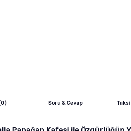
(0)
Soru & Cevap
Taksi
lla Papağan Kafesi ile Özgürlüğün Y