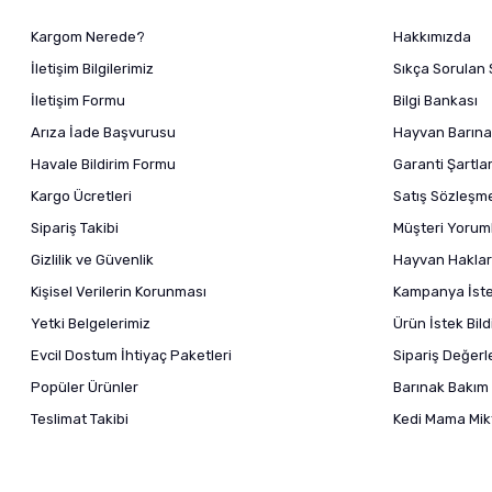
Kargom Nerede?
Hakkımızda
İletişim Bilgilerimiz
Sıkça Sorulan 
İletişim Formu
Bilgi Bankası
Arıza İade Başvurusu
Hayvan Barına
Havale Bildirim Formu
Garanti Şartlar
Kargo Ücretleri
Satış Sözleşm
Sipariş Takibi
Müşteri Yoruml
Gizlilik ve Güvenlik
Hayvan Haklar
Kişisel Verilerin Korunması
Kampanya İstek
Yetki Belgelerimiz
Ürün İstek Bil
Evcil Dostum İhtiyaç Paketleri
Sipariş Değer
Popüler Ürünler
Barınak Bakım 
Teslimat Takibi
Kedi Mama Mikt