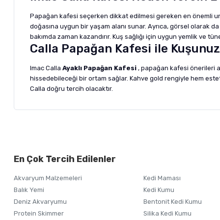
Papağan kafesi seçerken dikkat edilmesi gereken en önemli unsurl
doğasına uygun bir yaşam alanı sunar. Ayrıca, görsel olarak da ev
bakımda zaman kazandırır. Kuş sağlığı için uygun yemlik ve tünek
Calla Papağan Kafesi ile Kuşunu
Imac Calla
Ayaklı Papağan Kafesi
, papağan kafesi önerileri 
hissedebileceği bir ortam sağlar. Kahve gold rengiyle hem esteti
Calla doğru tercih olacaktır.
Bu ürünün fiyat bilgisi, resim, ürün açıklamalarında ve diğer ko
Görüş ve önerileriniz için teşekkür ederiz.
Alışverişinizden 
En Çok Tercih Edilenler
Ürün resmi kalitesiz, bozuk veya görüntülenemiyor.
Akvaryum Malzemeleri
Kedi Maması
Ürün açıklamasında eksik bilgiler bulunuyor.
Balık Yemi
Kedi Kumu
Ürün bilgilerinde hatalar bulunuyor.
Deniz Akvaryumu
Bentonit Kedi Kumu
Ürün fiyatı diğer sitelerden daha pahalı.
Protein Skimmer
Silika Kedi Kumu