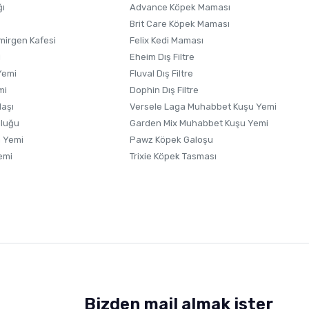
ğı
Advance Köpek Maması
Brit Care Köpek Maması
irgen Kafesi
Felix Kedi Maması
i
Eheim Dış Filtre
Yemi
Fluval Dış Filtre
mi
Dophin Dış Filtre
laşı
Versele Laga Muhabbet Kuşu Yemi
uluğu
Garden Mix Muhabbet Kuşu Yemi
 Yemi
Pawz Köpek Galoşu
emi
Trixie Köpek Tasması
Bizden mail almak ister