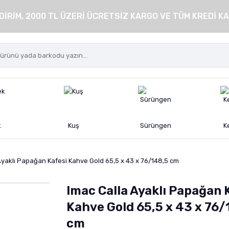
DİRİM, 2000 TL ÜZERİ ÜCRETSİZ KARGO VE TÜM KREDİ KA
k
Kuş
Sürüngen
K
Ayaklı Papağan Kafesi Kahve Gold 65,5 x 43 x 76/148,5 cm
Imac Calla Ayaklı Papağan 
Kahve Gold 65,5 x 43 x 76/
cm