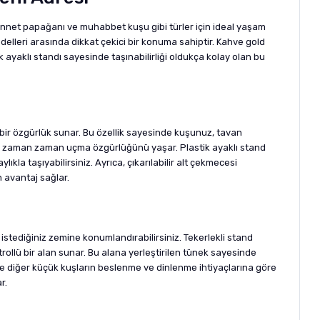
 cennet papağanı ve muhabbet kuşu gibi türler için ideal yaşam
elleri arasında dikkat çekici bir konuma sahiptir. Kahve gold
k ayaklı standı sayesinde taşınabilirliği oldukça kolay olan bu
 bir özgürlük sunar. Bu özellik sayesinde kuşunuz, tavan
m de zaman zaman uçma özgürlüğünü yaşar. Plastik ayaklı stand
kla taşıyabilirsiniz. Ayrıca, çıkarılabilir alt çekmecesi
 avantaj sağlar.
istediğiniz zemine konumlandırabilirsiniz. Tekerlekli stand
ollü bir alan sunar. Bu alana yerleştirilen tünek sayesinde
n ve diğer küçük kuşların beslenme ve dinlenme ihtiyaçlarına göre
r.