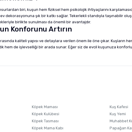
ardan biri, kuşun hem fiziksel hem psikolojik ihtiyaçlarını karşılamasıdır.
 dekorasyonuna şık bir katkı sağlar. Tekerlekli standıyla taşınabilir oluşu,
leriyle birlikte sunulması da önemli bir avantajdır.
zun Konforunu Artırın
arasında kaliteli yapısı ve detaylara verilen önem ile öne çıkar. Kuşları
k hem de işlevselliği bir arada sunar. Eğer siz de evcil kuşunuza konforlu
nularda yetersiz gördüğünüz noktaları öneri formunu kullanarak tarafımıza i
sonra ürüne yorum yapın, alışveriş puanı kazanın! Sorularınız için
Ürün hakkında henüz soru sorulmamış.
iletişim
Ürünü Satın Al ve Yorumla
Soru Sor
Köpek Maması
Kuş Kafesi
Köpek Kulübesi
Kuş Yemi
Köpek Tasması
Muhabbet K
Köpek Mama Kabı
Papağan Ka