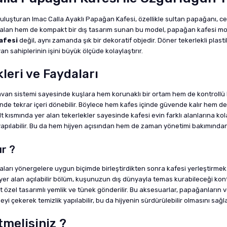
te buluşturan Imac Calla Ayaklı Papağan Kafesi, özellikle sultan papağanı,
iç alan hem de kompakt bir dış tasarım sunan bu model, papağan kafesi mod
afesi
değil, aynı zamanda şık bir dekoratif objedir. Döner tekerlekli plasti
van sahiplerinin işini büyük ölçüde kolaylaştırır.
leri ve Faydaları
 tavan sistemi sayesinde kuşlara hem korunaklı bir ortam hem de kontrollü
diğinde tekrar içeri dönebilir. Böylece hem kafes içinde güvende kalır he
kısmında yer alan tekerlekler sayesinde kafesi evin farklı alanlarına kolaylı
 yapılabilir. Bu da hem hijyen açısından hem de zaman yönetimi bakımından
ır ?
aları yönergelere uygun biçimde birleştirdikten sonra kafesi yerleştirmek 
yer alan açılabilir bölüm, kuşunuzun dış dünyayla temas kurabileceği kontr
adet özel tasarımlı yemlik ve tünek gönderilir. Bu aksesuarlar, papağanları
eyi çekerek temizlik yapılabilir, bu da hijyenin sürdürülebilir olmasını sağla
tmelisiniz ?