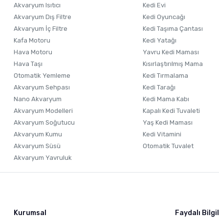
Akvaryum Isıtıcı
Kedi Evi
Bu ürüne benzer farklı alternatifler olmalı.
Akvaryum Dış Filtre
Kedi Oyuncağı
Akvaryum İç Filtre
Kedi Taşıma Çantası
Kafa Motoru
Kedi Yatağı
Hava Motoru
Yavru Kedi Maması
Hava Taşı
Kısırlaştırılmış Mama
Otomatik Yemleme
Kedi Tırmalama
Akvaryum Sehpası
Kedi Tarağı
Nano Akvaryum
Kedi Mama Kabı
Akvaryum Modelleri
Kapalı Kedi Tuvaleti
Akvaryum Soğutucu
Yaş Kedi Maması
Akvaryum Kumu
Kedi Vitamini
Akvaryum Süsü
Otomatik Tuvalet
Akvaryum Yavruluk
Kurumsal
Faydalı Bilgi