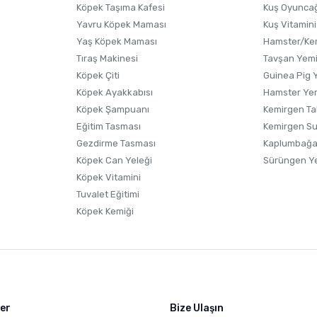
Köpek Taşıma Kafesi
Kuş Oyunca
Yavru Köpek Maması
Kuş Vitamini
Yaş Köpek Maması
Hamster/Kem
Tıraş Makinesi
Tavşan Yem
Köpek Çiti
Guinea Pig 
Köpek Ayakkabısı
Hamster Ye
Gönder
Köpek Şampuanı
Kemirgen Ta
Eğitim Tasması
Kemirgen S
Gezdirme Tasması
Kaplumbağa
Köpek Can Yeleği
Sürüngen Y
Köpek Vitamini
Tuvalet Eğitimi
Köpek Kemiği
ler
Bize Ulaşın