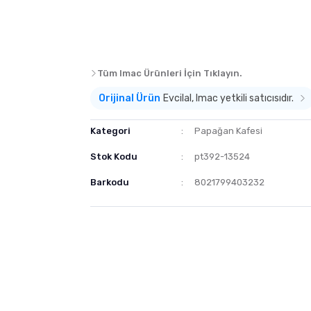
Tüm Imac Ürünleri İçin Tıklayın.
Orijinal Ürün
Evcilal, Imac yetkili satıcısıdır.
Kategori
Papağan Kafesi
Stok Kodu
pt392-13524
Barkodu
8021799403232