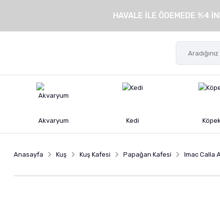
HAVALE İLE ÖDEMEDE %4 İN
Akvaryum
Kedi
Köpe
Anasayfa
Kuş
Kuş Kafesi
Papağan Kafesi
Imac Calla 