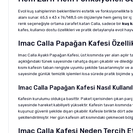
Evcil kuş sahiplerinin beklentilerini estetik ve fonksiyonellik
alanı sunar. 65,5 x 43 x 76/148,5 cm ölçüleriyle hem geniş bir 
renk seçeneğiyle ortama zarafet katan Calla, sadece bir
kuş k
kafes, kullanıcı dostu özellikleri ve pratik detaylarıyla evcil hay
Imac Calla Papağan Kafesi Özellik
Imac Calla Ayaklı Papağan Kafesi, üst kısmında yer alan açılır
açıklığındaki tünek sayesinde rahatça dışarı çıkabilir ve dile
kısmı kafesin taban rengiyle uyumlu şekilde tasarlanmıştır ve alt 
sayesinde günlük temizlik işlemleri kısa sürede pratik biçimde
Imac Calla Papağan Kafesi Nasıl Kullanıl
Kafesin kurulumu oldukça basittir. Paket içerisinden çıkan parç
sayesinde hareket kabiliyeti yüksektir. Kafesin tavan kısmında 
kuşunuz güvenli şekilde dışarı çıkabilir. Kafesle birlikte dört 
şekillendirilmiştir. Her gün kafesin alt kısmındaki çekmeceli bölg
Imac Calla Kafesi Neden Tercih E