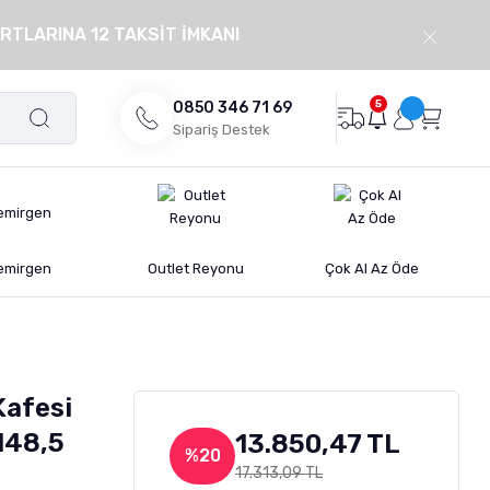
RTLARINA 12 TAKSİT İMKANI
5
0850 346 71 69
Sipariş Destek
emirgen
Outlet Reyonu
Çok Al Az Öde
Kafesi
148,5
13.850,47 TL
%20
17.313,09 TL