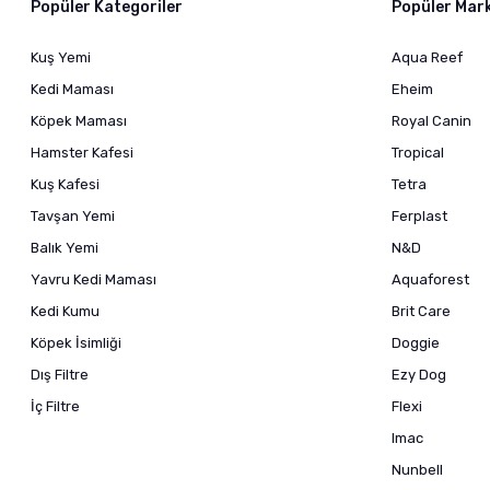
Popüler Kategoriler
Popüler Mar
Kuş Yemi
Aqua Reef
Kedi Maması
Eheim
Köpek Maması
Royal Canin
Hamster Kafesi
Tropical
Kuş Kafesi
Tetra
Tavşan Yemi
Ferplast
Balık Yemi
N&D
Yavru Kedi Maması
Aquaforest
Kedi Kumu
Brit Care
Köpek İsimliği
Doggie
Dış Filtre
Ezy Dog
İç Filtre
Flexi
Imac
Nunbell