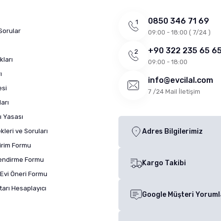
0850 346 71 69
Sorular
09:00 - 18:00 ( 7/24 )
+90 322 235 65 6
kları
09:00 - 18:00
ı
info@evcilal.com
esi
7 /24 Mail İletişim
arı
ı Yasası
leri ve Soruları
Adres Bilgilerimiz
dirim Formu
lendirme Formu
Kargo Takibi
Evi Öneri Formu
arı Hesaplayıcı
Google Müşteri Yoruml