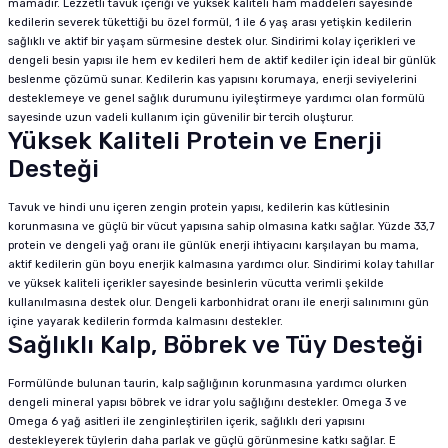
mamadır. Lezzetli tavuk içeriği ve yüksek kaliteli ham maddeleri sayesinde
kedilerin severek tükettiği bu özel formül, 1 ile 6 yaş arası yetişkin kedilerin
sağlıklı ve aktif bir yaşam sürmesine destek olur. Sindirimi kolay içerikleri ve
dengeli besin yapısı ile hem ev kedileri hem de aktif kediler için ideal bir günlük
beslenme çözümü sunar. Kedilerin kas yapısını korumaya, enerji seviyelerini
desteklemeye ve genel sağlık durumunu iyileştirmeye yardımcı olan formülü
sayesinde uzun vadeli kullanım için güvenilir bir tercih oluşturur.
Yüksek Kaliteli Protein ve Enerji
Desteği
Tavuk ve hindi unu içeren zengin protein yapısı, kedilerin kas kütlesinin
korunmasına ve güçlü bir vücut yapısına sahip olmasına katkı sağlar. Yüzde 33,7
protein ve dengeli yağ oranı ile günlük enerji ihtiyacını karşılayan bu mama,
aktif kedilerin gün boyu enerjik kalmasına yardımcı olur. Sindirimi kolay tahıllar
ve yüksek kaliteli içerikler sayesinde besinlerin vücutta verimli şekilde
kullanılmasına destek olur. Dengeli karbonhidrat oranı ile enerji salınımını gün
içine yayarak kedilerin formda kalmasını destekler.
Sağlıklı Kalp, Böbrek ve Tüy Desteği
Formülünde bulunan taurin, kalp sağlığının korunmasına yardımcı olurken
dengeli mineral yapısı böbrek ve idrar yolu sağlığını destekler. Omega 3 ve
Omega 6 yağ asitleri ile zenginleştirilen içerik, sağlıklı deri yapısını
destekleyerek tüylerin daha parlak ve güçlü görünmesine katkı sağlar. E