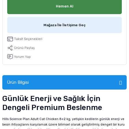
tucu
Sepeti
 Fırçası
Sump Filtre Malzemesi
Pro Plan Kedi Maması
Hemen Al
Pond Ürünleri
 Güvenlik Ürünleri
Akvaryum Ozon ve UV Ürünleri
Purina Kedi Maması
Mağaza İle İletişime Geç
manları
akım Ürünleri
Royal Canin Kedi Maması
Taksit Seçenekleri
lik ve Bakım Ürünleri
Ürünü Paylaş
Yorum Yap
uluk
 - Akvaryum Kumu
Ürün Bilgisi
 Parçaları
Günlük Enerji ve Sağlık İçin
e Malzemesi
Dengeli Premium Beslenme
Hills Science Plan Adult Cat Chicken 8+2 kg, yetişkin kedilerin günlük enerji ve
besin ihtiyaçlarını karşılamak üzere bilimsel olarak geliştirilmiş dengeli bir kuru