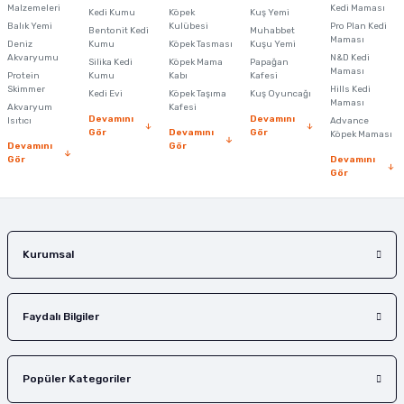
Malzemeleri
Kedi Maması
Kedi Kumu
Köpek
Kuş Yemi
Ürün resmi kalitesiz, bozuk veya görüntülenemiyor.
Balık Yemi
Kulübesi
Pro Plan Kedi
Bentonit Kedi
Muhabbet
Maması
Deniz
Kumu
Köpek Tasması
Kuşu Yemi
Ürün açıklamasında eksik bilgiler bulunuyor.
Akvaryumu
N&D Kedi
Silika Kedi
Köpek Mama
Papağan
Maması
Protein
Ürün bilgilerinde hatalar bulunuyor.
Kumu
Kabı
Kafesi
Skimmer
Hills Kedi
Kedi Evi
Köpek Taşıma
Kuş Oyuncağı
Ürün fiyatı diğer sitelerden daha pahalı.
Maması
Akvaryum
Kafesi
Devamını
Devamını
Isıtıcı
Advance
Bu ürüne benzer farklı alternatifler olmalı.
Gör
Devamını
Gör
Köpek Maması
Devamını
Gör
Gör
Devamını
Gör
Gönder
Kurumsal
Faydalı Bilgiler
Popüler Kategoriler