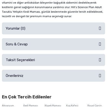
vitamini ve diğer antioksidan bileşenler bağışıklık sistemini destekleyerek
kedilerin genel sağlığının korunmasına yardımcı olur. Hill’s Science Plan Adult
Tavuklu Yetişkin Kedi Maması, günlük beslenmede güvenle tercih edilebilecek,
lezzetli ve dengeli bir premium mama seçeneği sunar.
Yorumlar (0)
Soru & Cevap
Alışverişinizden sonra ürüne yorum yapın, alışveriş puanı kazanın!
Sorularınız için
iletişim formunu
kullanınız.
Taksit Seçenekleri
Ürün hakkında henüz soru sorulmamış.
Ürünü Satın Al ve Yorumla
Önerileriniz
Soru Sor
Bu ürünün fiyat bilgisi, resim, ürün açıklamalarında ve diğer konularda
yetersiz gördüğünüz noktaları öneri formunu kullanarak tarafımıza
En Çok Tercih Edilenler
iletebilirsiniz.
Görüş ve önerileriniz için teşekkür ederiz.
Akvaryum
Kedi Maması
Köpek Maması
Kuş Kafesi
Royal Canin