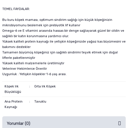
TEMEL FAYDALAR:
Bu kuru köpek maması, optimum sindirim sağlığı için küçük köpeğinizin
mikrobiyomunu beslemek için prebiyotik lif kullanır
Omega-6 ve E vitamini arasında hassas bir denge sağlayarak güzel bir cildin ve
sağlıklı bir katın korunmasına yardımcı olur.
Yüksek kaliteli protein kaynağı ile yetişkin köpeğinizde yağsız kas büyümesini ve
bakımını destekler
Tamamen büyümüş köpeğiniz için sağlıklı sindirimi teşvik etmek için doğal
liflerle paketlenmiştir
Yüksek kaliteli malzemelerle üretilmiştir
Veteriner Hekimlerce Önerilir
Uygunluk : Yetişkin köpekler 1-6 yaş arası.
Köpek Irk
:
Orta Irk Köpek
Büyüklüğü
Ana Protein
:
Tavuklu
Kaynağı
Yorumlar (0)