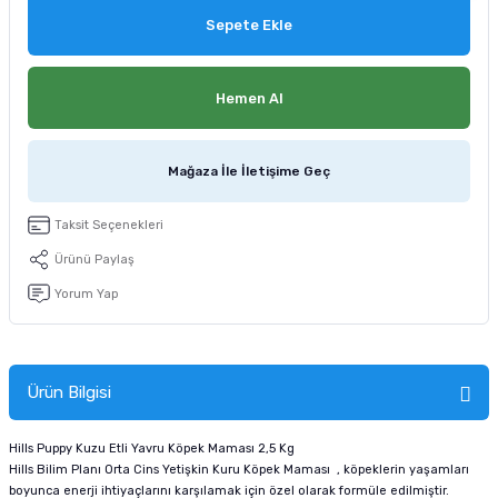
tucu
Sepeti
 Fırçası
Sump Filtre Malzemesi
Pro Plan Kedi Maması
Sepete Ekle
Pond Ürünleri
 Güvenlik Ürünleri
Akvaryum Ozon ve UV Ürünleri
Purina Kedi Maması
Hemen Al
manları
akım Ürünleri
Royal Canin Kedi Maması
Mağaza İle İletişime Geç
lik ve Bakım Ürünleri
Taksit Seçenekleri
uluk
Ürünü Paylaş
 - Akvaryum Kumu
Yorum Yap
 Parçaları
Ürün Bilgisi
e Malzemesi
Hills Puppy Kuzu Etli Yavru Köpek Maması 2,5 Kg
Hills Bilim Planı Orta Cins Yetişkin Kuru Köpek Maması , köpeklerin yaşamları
boyunca enerji ihtiyaçlarını karşılamak için özel olarak formüle edilmiştir.