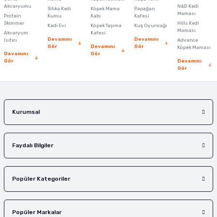
Bu ürüne benzer farklı alternatifler olmalı.
Akvaryumu
N&D Kedi
Silika Kedi
Köpek Mama
Papağan
Maması
Protein
Kumu
Kabı
Kafesi
Skimmer
Hills Kedi
Kedi Evi
Köpek Taşıma
Kuş Oyuncağı
Maması
Akvaryum
Kafesi
Devamını
Devamını
Isıtıcı
Advance
Gör
Devamını
Gör
Köpek Maması
Devamını
Gör
Gör
Devamını
Gönder
Gör
Kurumsal
Faydalı Bilgiler
Popüler Kategoriler
Popüler Markalar