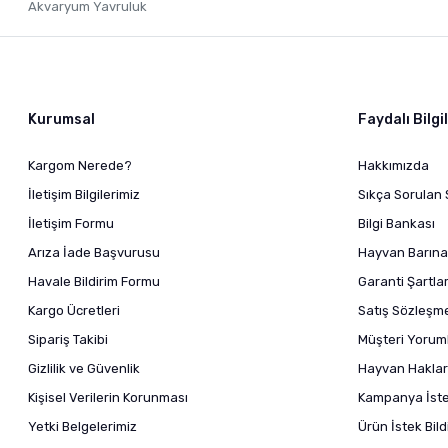
Akvaryum Yavruluk
Kurumsal
Faydalı Bilgi
Kargom Nerede?
Hakkımızda
İletişim Bilgilerimiz
Sıkça Sorulan 
İletişim Formu
Bilgi Bankası
Arıza İade Başvurusu
Hayvan Barına
Havale Bildirim Formu
Garanti Şartlar
Kargo Ücretleri
Satış Sözleşm
Sipariş Takibi
Müşteri Yoruml
Gizlilik ve Güvenlik
Hayvan Haklar
Kişisel Verilerin Korunması
Kampanya İstek
Yetki Belgelerimiz
Ürün İstek Bil