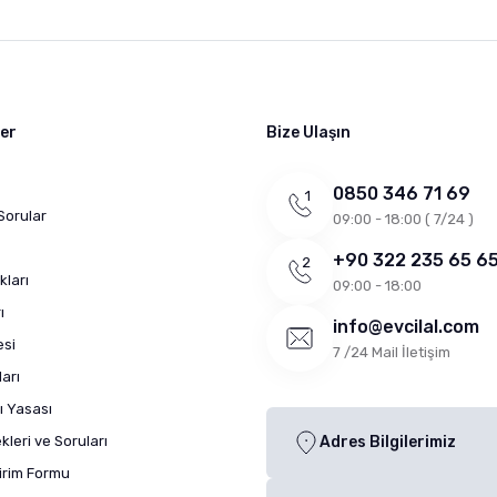
ler
Bize Ulaşın
0850 346 71 69
Sorular
09:00 - 18:00 ( 7/24 )
+90 322 235 65 6
kları
09:00 - 18:00
ı
info@evcilal.com
esi
7 /24 Mail İletişim
arı
ı Yasası
leri ve Soruları
Adres Bilgilerimiz
dirim Formu