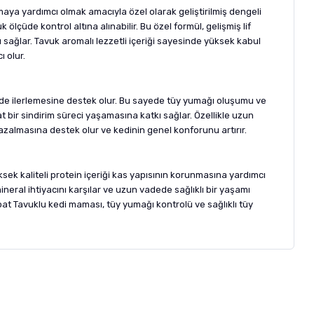
aya yardımcı olmak amacıyla özel olarak geliştirilmiş dengeli
çüde kontrol altına alınabilir. Bu özel formül, gelişmiş lif
ı sağlar. Tavuk aromalı lezzetli içeriği sayesinde yüksek kabul
 olur.
kilde ilerlemesine destek olur. Bu sayede tüy yumağı oluşumu ve
at bir sindirim süreci yaşamasına katkı sağlar. Özellikle uzun
zalmasına destek olur ve kedinin genel konforunu artırır.
ksek kaliteli protein içeriği kas yapısının korunmasına yardımcı
neral ihtiyacını karşılar ve uzun vadede sağlıklı bir yaşamı
Coat Tavuklu kedi maması, tüy yumağı kontrolü ve sağlıklı tüy
letebilirsiniz.
 formunu
kullanınız.