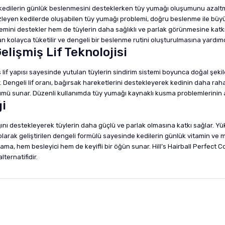
in kedilerin günlük beslenmesini desteklerken tüy yumağı oluşumunu azaltm
eyen kedilerde oluşabilen tüy yumağı problemi, doğru beslenme ile büyük öl
istemini destekler hem de tüylerin daha sağlıklı ve parlak görünmesine katk
kolayca tüketilir ve dengeli bir beslenme rutini oluşturulmasına yardımcı
işmiş Lif Teknolojisi
iş lif yapısı sayesinde yutulan tüylerin sindirim sistemi boyunca doğal şe
r. Dengeli lif oranı, bağırsak hareketlerini destekleyerek kedinin daha rah
ümü sunar. Düzenli kullanımda tüy yumağı kaynaklı kusma problemlerinin a
ği
ığını destekleyerek tüylerin daha güçlü ve parlak olmasına katkı sağlar. Yü
olarak geliştirilen dengeli formülü sayesinde kedilerin günlük vitamin ve mi
mama, hem besleyici hem de keyifli bir öğün sunar. Hill’s Hairball Perfect 
lternatifidir.
nularda yetersiz gördüğünüz noktaları öneri formunu kullanarak tarafımıza i
sonra ürüne yorum yapın, alışveriş puanı kazanın! Sorularınız için
Ürün hakkında henüz soru sorulmamış.
iletişim