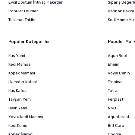
Evcil Dostum İhtiyaç Paketleri
Sipariş Değer
Popüler Ürünler
Barınak Bakım 
Teslimat Takibi
Kedi Mama Mikt
Popüler Kategoriler
Popüler Mar
Kuş Yemi
Aqua Reef
Kedi Maması
Eheim
Köpek Maması
Royal Canin
Hamster Kafesi
Tropical
Kuş Kafesi
Tetra
Tavşan Yemi
Ferplast
Balık Yemi
N&D
Yavru Kedi Maması
Aquaforest
Kedi Kumu
Brit Care
Köpek İsimliği
Doggie