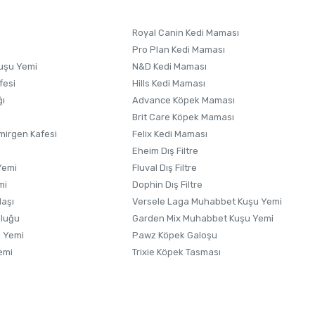
Royal Canin Kedi Maması
Pro Plan Kedi Maması
uşu Yemi
N&D Kedi Maması
fesi
Hills Kedi Maması
ğı
Advance Köpek Maması
Brit Care Köpek Maması
irgen Kafesi
Felix Kedi Maması
i
Eheim Dış Filtre
Yemi
Fluval Dış Filtre
mi
Dophin Dış Filtre
laşı
Versele Laga Muhabbet Kuşu Yemi
uluğu
Garden Mix Muhabbet Kuşu Yemi
 Yemi
Pawz Köpek Galoşu
emi
Trixie Köpek Tasması