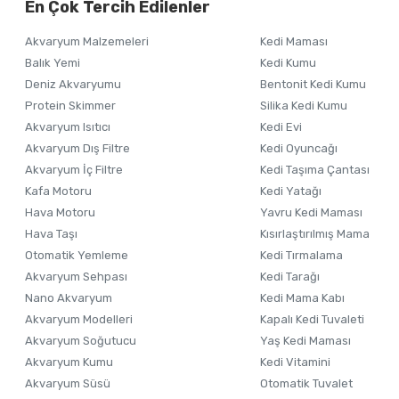
En Çok Tercih Edilenler
Ürün resmi kalitesiz, bozuk veya görüntülenemiyor.
Akvaryum Malzemeleri
Kedi Maması
Ürün açıklamasında eksik bilgiler bulunuyor.
Balık Yemi
Kedi Kumu
Ürün bilgilerinde hatalar bulunuyor.
Deniz Akvaryumu
Bentonit Kedi Kumu
Ürün fiyatı diğer sitelerden daha pahalı.
Protein Skimmer
Silika Kedi Kumu
Akvaryum Isıtıcı
Kedi Evi
Bu ürüne benzer farklı alternatifler olmalı.
Akvaryum Dış Filtre
Kedi Oyuncağı
Akvaryum İç Filtre
Kedi Taşıma Çantası
Kafa Motoru
Kedi Yatağı
Hava Motoru
Yavru Kedi Maması
Hava Taşı
Kısırlaştırılmış Mama
Otomatik Yemleme
Kedi Tırmalama
Akvaryum Sehpası
Kedi Tarağı
Nano Akvaryum
Kedi Mama Kabı
Akvaryum Modelleri
Kapalı Kedi Tuvaleti
Akvaryum Soğutucu
Yaş Kedi Maması
Akvaryum Kumu
Kedi Vitamini
Akvaryum Süsü
Otomatik Tuvalet