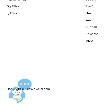
Dış Filtre
Ezy Dog
İç Filtre
Flexi
Imac
Nunbell
Pawstar
Trixie
Copyright © 2026 evcilal.com