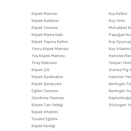
Ürünü Satın Al ve Yorumla
Soru Sor
Köpek Maması
Kuş Kafesi
Köpek Kulübesi
Kuş Yemi
Köpek Tasması
Muhabbet K
Köpek Mama Kabı
Papağan Ka
Köpek Taşıma Kafesi
Kuş Oyunca
Yavru Köpek Maması
Kuş Vitamini
Yaş Köpek Maması
Hamster/Kem
Tıraş Makinesi
Tavşan Yem
Köpek Çiti
Guinea Pig 
Köpek Ayakkabısı
Hamster Ye
Gönder
Köpek Şampuanı
Kemirgen Ta
Eğitim Tasması
Kemirgen S
Gezdirme Tasması
Kaplumbağa
Köpek Can Yeleği
Sürüngen Y
Köpek Vitamini
Tuvalet Eğitimi
Köpek Kemiği