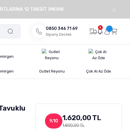
RTLARINA 12 TAKSİT İMKANI
5
0850 346 71 69
Sipariş Destek
emirgen
Outlet Reyonu
Çok Al Az Öde
 Tavuklu
1.620,00 TL
%10
1.800,00 TL