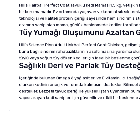
Hill’s Hairball Perfect Coat Tavuklu Kedi Maması 1,5 kg, yetişk
bir kuru mamadır. Ev ortamında yaşayan ve kendini sık sık temizl
teknolojisi ve kaliteli protein içeriği sayesinde hem sindirim s
oranına sahip olan mama, günlük beslenmede kediler tarafından 
Tüy Yumağı Oluşumunu Azaltan Gel
Hill’s Science Plan Adult Hairball Perfect Coat Chicken, gelişm
buna bağlı sindirim rahatsızlıklarının azaltılmasına yardımcı olu
tüylü veya yoğun tüy döken kediler için ideal bir beslenme çöz
Sağlıklı Deri ve Parlak Tüy Deste
İçeriğinde bulunan Omega 6 yağ asitleri ve E vitamini, cilt sağl
olurken kedinin enerjik ve formda kalmasını destekler. Bilimsel 
destekler. Lezzetli tavuk içeriği ile yüksek iştah uyandıran bu 
yapısı arayan kedi sahipleri için güvenilir ve etkili bir beslenme a
Bu ürünün fiyat bilgisi, resim, ürün açıklamalarında ve diğer ko
Görüş ve önerileriniz için teşekkür ederiz.
Alışverişinizden 