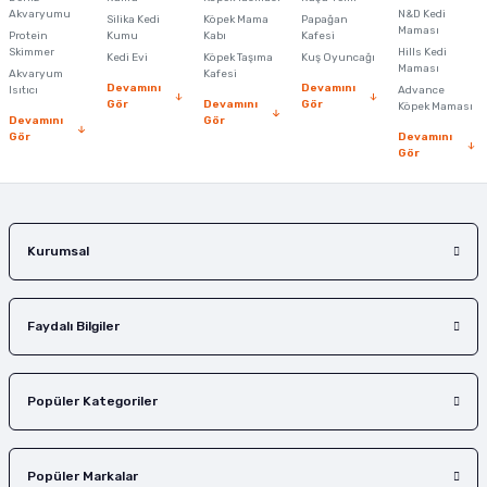
Ürün açıklamasında eksik bilgiler bulunuyor.
Akvaryumu
N&D Kedi
Silika Kedi
Köpek Mama
Papağan
Maması
Protein
Ürün bilgilerinde hatalar bulunuyor.
Kumu
Kabı
Kafesi
Skimmer
Hills Kedi
Kedi Evi
Köpek Taşıma
Kuş Oyuncağı
Ürün fiyatı diğer sitelerden daha pahalı.
Maması
Akvaryum
Kafesi
Devamını
Devamını
Isıtıcı
Advance
Bu ürüne benzer farklı alternatifler olmalı.
Gör
Devamını
Gör
Köpek Maması
Devamını
Gör
Gör
Devamını
Gör
Gönder
Kurumsal
Faydalı Bilgiler
Popüler Kategoriler
Popüler Markalar