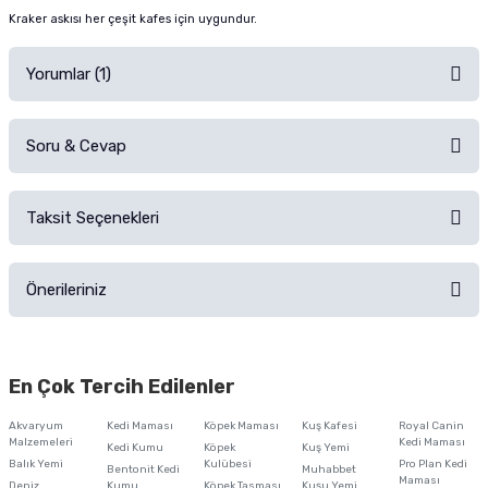
Kraker askısı her çeşit kafes için uygundur.
Yorumlar (1)
Soru & Cevap
kuşlarım çok sevdi
Taksit Seçenekleri
Ürün hakkında henüz soru sorulmamış.
3 adet muhabbet kuşum var, kafese asar asmaz saldırdılar severek tüketiyolar.
S... H... | 16/10/2020
Önerileriniz
Soru Sor
Bu ürünün fiyat bilgisi, resim, ürün açıklamalarında ve diğer konularda
Ürünü Satın Al ve Yorumla
yetersiz gördüğünüz noktaları öneri formunu kullanarak tarafımıza
En Çok Tercih Edilenler
iletebilirsiniz.
Görüş ve önerileriniz için teşekkür ederiz.
Akvaryum
Kedi Maması
Köpek Maması
Kuş Kafesi
Royal Canin
Malzemeleri
Kedi Maması
Kedi Kumu
Köpek
Kuş Yemi
Ürün resmi kalitesiz, bozuk veya görüntülenemiyor.
Balık Yemi
Kulübesi
Pro Plan Kedi
Bentonit Kedi
Muhabbet
Maması
Deniz
Kumu
Köpek Tasması
Kuşu Yemi