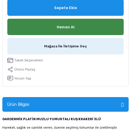
tucu
Sepeti
 Fırçası
Sump Filtre Malzemesi
Pro Plan Kedi Maması
Sepete Ekle
Pond Ürünleri
 Güvenlik Ürünleri
Akvaryum Ozon ve UV Ürünleri
Purina Kedi Maması
Hemen Al
manları
akım Ürünleri
Royal Canin Kedi Maması
Mağaza İle İletişime Geç
lik ve Bakım Ürünleri
Taksit Seçenekleri
uluk
Ürünü Paylaş
 - Akvaryum Kumu
Yorum Yap
 Parçaları
Ürün Bilgisi
e Malzemesi
GARDENMİX PLATİN MUZLU YUMURTALI KUŞ KRAKERİ 3LÜ
Hareket, sağlık ve canlılık veren, özenle seçilmiş tohumlar ile üretilmiştir.