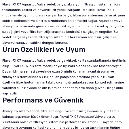
Fluval FX 07 Aquastop Valve yedek parça, akvaryum filtrasyon sistemleri için
tasarlanmış kaliteli ve dayanıklı bir yedek parçadır. Özellikle Fluval FX 07
modelleriyle uyumlu olarak çalışan bu parça, filtrasyon sisteminizde su akışının
kontrol edilmesini ve olası su sızıntılarının önlenmesini sağlar. Aquastop valve,
akvaryum bakımında güvenlik ve pratiklik açısından önemli bir rol oynar çünkü
su değişimi veya filtre temizliği sırasında kontrolsüz su çıkışını engeller. Bu
yedek parça sayesinde filtrasyon sisteminiz her zaman sorunsuz çalışır ve
akvaryumunuzun sağlıklı dengesi korunur.
Ürün Özellikleri ve Uyum
Fluval FX 07 Aquastop Valve yedek parça yüksek kalite standartlarında üretilmiş
olup Fluval FX 07 dış filtre modelleriyle uyumlu olacak şekilde tasarlanmıştır.
Dayanıklı malzemesi sayesinde uzun ömürlü kullanım avantajı sunar ve
filtrasyon sistemlerinde sık kullanılan parçaların arasında yer alır. Bu valf,
özellikle filtre hortumlarının takılıp çıkarıldığı anlarda suyun kontrol edilmesine
yardımcı olur. Böylece bakım işlemleri daha temiz ve daha güvenli bir şekilde
yapılabilir.
Performans ve Güvenlik
Akvaryum sistemlerinde filtrelerin doğru ve sorunsuz çalışması suyun temiz
kalması açısından büyük önem taşır. Fluval FX 07 Aquastop Valve olası su
sızıntılarını önler ve filtrasyon sisteminin performansını artırır. Bu sayede hem
akvaryum suyunun kalitesi korunur hem de ev içinde su taşkınlarının önüne