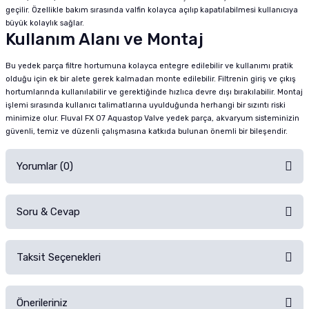
geçilir. Özellikle bakım sırasında valfin kolayca açılıp kapatılabilmesi kullanıcıya
büyük kolaylık sağlar.
Kullanım Alanı ve Montaj
Bu yedek parça filtre hortumuna kolayca entegre edilebilir ve kullanımı pratik
olduğu için ek bir alete gerek kalmadan monte edilebilir. Filtrenin giriş ve çıkış
hortumlarında kullanılabilir ve gerektiğinde hızlıca devre dışı bırakılabilir. Montaj
işlemi sırasında kullanıcı talimatlarına uyulduğunda herhangi bir sızıntı riski
minimize olur. Fluval FX 07 Aquastop Valve yedek parça, akvaryum sisteminizin
güvenli, temiz ve düzenli çalışmasına katkıda bulunan önemli bir bileşendir.
Yorumlar (0)
Soru & Cevap
Alışverişinizden sonra ürüne yorum yapın, alışveriş puanı kazanın!
Sorularınız için
iletişim formunu
kullanınız.
Taksit Seçenekleri
Ürün hakkında henüz soru sorulmamış.
Ürünü Satın Al ve Yorumla
Önerileriniz