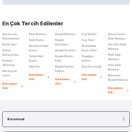
Soru Sor
Bu ürünün fiyat bilgisi, resim, ürün açıklamalarında ve diğer konularda
yetersiz gördüğünüz noktaları öneri formunu kullanarak tarafımıza
En Çok Tercih Edilenler
iletebilirsiniz.
Görüş ve önerileriniz için teşekkür ederiz.
Akvaryum
Kedi Maması
Köpek Maması
Kuş Kafesi
Royal Canin
Malzemeleri
Kedi Maması
Kedi Kumu
Köpek
Kuş Yemi
Ürün resmi kalitesiz, bozuk veya görüntülenemiyor.
Balık Yemi
Kulübesi
Pro Plan Kedi
Bentonit Kedi
Muhabbet
Maması
Deniz
Kumu
Köpek Tasması
Kuşu Yemi
Ürün açıklamasında eksik bilgiler bulunuyor.
Akvaryumu
N&D Kedi
Silika Kedi
Köpek Mama
Papağan
Maması
Protein
Ürün bilgilerinde hatalar bulunuyor.
Kumu
Kabı
Kafesi
Skimmer
Hills Kedi
Kedi Evi
Köpek Taşıma
Kuş Oyuncağı
Ürün fiyatı diğer sitelerden daha pahalı.
Maması
Akvaryum
Kafesi
Devamını
Devamını
Isıtıcı
Advance
Bu ürüne benzer farklı alternatifler olmalı.
Gör
Devamını
Gör
Köpek Maması
Devamını
Gör
Gör
Devamını
Gör
Gönder
Kurumsal