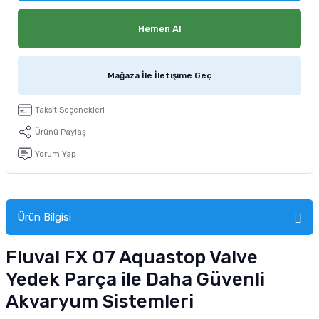
tucu
Sepeti
 Fırçası
Sump Filtre Malzemesi
Pro Plan Kedi Maması
Hemen Al
Pond Ürünleri
 Güvenlik Ürünleri
Akvaryum Ozon ve UV Ürünleri
Purina Kedi Maması
Mağaza İle İletişime Geç
manları
akım Ürünleri
Royal Canin Kedi Maması
Taksit Seçenekleri
lik ve Bakım Ürünleri
Ürünü Paylaş
uluk
Yorum Yap
 - Akvaryum Kumu
Ürün Bilgisi
 Parçaları
Fluval FX 07 Aquastop Valve
e Malzemesi
Yedek Parça ile Daha Güvenli
Akvaryum Sistemleri