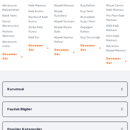
Akvaryum
Kedi Maması
Köpek Maması
Kuş Kafesi
Royal Canin
Ürün bilgilerinde hatalar bulunuyor.
Malzemeleri
Kedi Maması
Kedi Kumu
Köpek
Kuş Yemi
Balık Yemi
Ürün fiyatı diğer sitelerden daha pahalı.
Kulübesi
Pro Plan Kedi
Bentonit Kedi
Muhabbet
Maması
Deniz
Kumu
Köpek Tasması
Kuşu Yemi
Bu ürüne benzer farklı alternatifler olmalı.
Akvaryumu
N&D Kedi
Silika Kedi
Köpek Mama
Papağan
Maması
Protein
Kumu
Kabı
Kafesi
Skimmer
Hills Kedi
Kedi Evi
Köpek Taşıma
Kuş Oyuncağı
Maması
Akvaryum
Kafesi
Devamını
Devamını
Isıtıcı
Advance
Gör
Devamını
Gör
Köpek Maması
Devamını
Gör
Gör
Devamını
Gönder
Gör
Kurumsal
Faydalı Bilgiler
Popüler Kategoriler