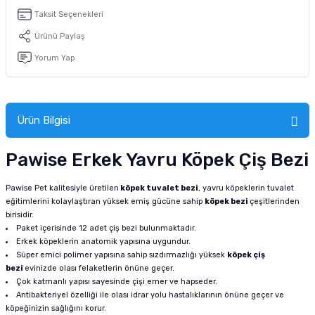
tucu
Sepeti
 Fırçası
Sump Filtre Malzemesi
Pro Plan Kedi Maması
Taksit Seçenekleri
Ürünü Paylaş
Pond Ürünleri
 Güvenlik Ürünleri
Akvaryum Ozon ve UV Ürünleri
Purina Kedi Maması
Yorum Yap
manları
akım Ürünleri
Royal Canin Kedi Maması
lik ve Bakım Ürünleri
Ürün Bilgisi
uluk
Pawise Erkek Yavru Köpek Çiş Bezi
 - Akvaryum Kumu
Pawise Pet kalitesiyle üretilen
köpek tuvalet bezi
, yavru köpeklerin tuvalet
eğitimlerini kolaylaştıran yüksek emiş gücüne sahip
köpek bezi
çeşitlerinden
birisidir.
 Parçaları
Paket içerisinde 12 adet çiş bezi bulunmaktadır.
Erkek köpeklerin anatomik yapısına uygundur.
e Malzemesi
Süper emici polimer yapısına sahip sızdırmazlığı yüksek
köpek çiş
bezi
evinizde olası felaketlerin önüne geçer.
Çok katmanlı yapısı sayesinde çişi emer ve hapseder.
Antibakteriyel özelliği ile olası idrar yolu hastalıklarının önüne geçer ve
köpeğinizin sağlığını korur.