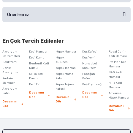
Ürünü Satın Al ve Yorumla
Önerileriniz
Soru Sor
Bu ürünün fiyat bilgisi, resim, ürün açıklamalarında ve diğer konularda
yetersiz gördüğünüz noktaları öneri formunu kullanarak tarafımıza
En Çok Tercih Edilenler
iletebilirsiniz.
Görüş ve önerileriniz için teşekkür ederiz.
Akvaryum
Kedi Maması
Köpek Maması
Kuş Kafesi
Royal Canin
Malzemeleri
Kedi Maması
Kedi Kumu
Köpek
Kuş Yemi
Ürün resmi kalitesiz, bozuk veya görüntülenemiyor.
Balık Yemi
Kulübesi
Pro Plan Kedi
Bentonit Kedi
Muhabbet
Maması
Deniz
Kumu
Köpek Tasması
Kuşu Yemi
Ürün açıklamasında eksik bilgiler bulunuyor.
Akvaryumu
N&D Kedi
Silika Kedi
Köpek Mama
Papağan
Maması
Protein
Ürün bilgilerinde hatalar bulunuyor.
Kumu
Kabı
Kafesi
Skimmer
Hills Kedi
Kedi Evi
Köpek Taşıma
Kuş Oyuncağı
Ürün fiyatı diğer sitelerden daha pahalı.
Maması
Akvaryum
Kafesi
Devamını
Devamını
Isıtıcı
Advance
Bu ürüne benzer farklı alternatifler olmalı.
Gör
Devamını
Gör
Köpek Maması
Devamını
Gör
Gör
Devamını
Gör