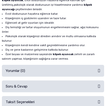
Köpek Oyuncak
, Evcil dostunuzun hayatına eğlence katmak için
üretilmiş,psikolojik olarak dostunuzun iyi hissetmesine yardımcı
köpek
oyuncağı
çeşitlerinden birisidir.
Evcil dostunuzun hayatına eğlence katar.
Köpeğinizin iç güdülerini uyandırır ve taze tutar.
Eğlenceli at getir oyunları için idealdir.
Diş temizliği ve tartar oluşumunun engellenmesini sağlar, ağız kokusunu
önler.
Psikolojik olarak köpeğinizi stresten arındırır ve mutlu olmasına katkıda
bulunur.
Köpeğinizin kendi kendine vakit geçirebilmesine yardımcı olur.
Diş ve çene kaslarının gelişimine katkıda bulunur.
Özel boyası ve malzemesi sayesinde
köpek oyuncak
zehirli ve zararlı
salınım yapmaz, köpeğinizin sağlığına zarar vermez.
Yorumlar (0)
Soru & Cevap
Alışverişinizden sonra ürüne yorum yapın, alışveriş puanı kazanın!
Sorularınız için
iletişim formunu
kullanınız.
Taksit Seçenekleri
Ürün hakkında henüz soru sorulmamış.