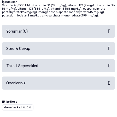
İçindekiler:
Vitamin A (5305 IU/kg), vitamin B1 (15 mg/kg), vitamin B2 (7 mg/kg), vitamin B6
(6 mg/kg), vitamin D3 (585 IU/kg), vitamin E (88 mg/kg), copper sulphate
pentahydrate(23 mg/kg), manganese sulphate monohydrate(45 mg/kg),
potassium iodate(2 mg/kg), zinc sulphate monohydrate(199 mg/kg).
Yorumlar (0)
Soru & Cevap
Alışverişinizden sonra ürüne yorum yapın, alışveriş puanı kazanın!
Sorularınız için
iletişim formunu
kullanınız.
Taksit Seçenekleri
Ürün hakkında henüz soru sorulmamış.
Ürünü Satın Al ve Yorumla
Önerileriniz
Soru Sor
Bu ürünün fiyat bilgisi, resim, ürün açıklamalarında ve diğer konularda
yetersiz gördüğünüz noktaları öneri formunu kullanarak tarafımıza
Etiketler :
iletebilirsiniz.
dreamies kedi ödülü
Görüş ve önerileriniz için teşekkür ederiz.