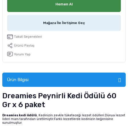
Hemen Al
tucu
Sepeti
 Fırçası
Sump Filtre Malzemesi
Pro Plan Kedi Maması
Pond Ürünleri
 Güvenlik Ürünleri
Akvaryum Ozon ve UV Ürünleri
Purina Kedi Maması
Mağaza İle İletişime Geç
manları
akım Ürünleri
Royal Canin Kedi Maması
Taksit Seçenekleri
Ürünü Paylaş
lik ve Bakım Ürünleri
Yorum Yap
uluk
 - Akvaryum Kumu
Ürün Bilgisi
 Parçaları
Dreamies Peynirli Kedi Ödülü 60
Gr x 6 paket
e Malzemesi
Dreamies kedi ödülü
, Kedinizin zevkle tüketeceği lezzet ödülleri.Dünya lezzet
lideri mars tarafından üretilmiştir.Farklı lezzetlerde kedinizin beğenisine
sunulmuştur.