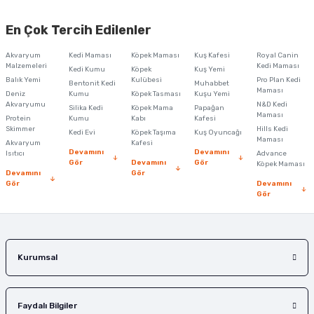
Ürün resmi kalitesiz, bozuk veya görüntülenemiyor.
En Çok Tercih Edilenler
Ürün açıklamasında eksik bilgiler bulunuyor.
Akvaryum
Kedi Maması
Köpek Maması
Kuş Kafesi
Royal Canin
Ürün bilgilerinde hatalar bulunuyor.
Malzemeleri
Kedi Maması
Kedi Kumu
Köpek
Kuş Yemi
Balık Yemi
Ürün fiyatı diğer sitelerden daha pahalı.
Kulübesi
Pro Plan Kedi
Bentonit Kedi
Muhabbet
Maması
Deniz
Kumu
Köpek Tasması
Kuşu Yemi
Bu ürüne benzer farklı alternatifler olmalı.
Akvaryumu
N&D Kedi
Silika Kedi
Köpek Mama
Papağan
Maması
Protein
Kumu
Kabı
Kafesi
Skimmer
Hills Kedi
Kedi Evi
Köpek Taşıma
Kuş Oyuncağı
Maması
Akvaryum
Kafesi
Devamını
Devamını
Isıtıcı
Advance
Gör
Devamını
Gör
Köpek Maması
Devamını
Gör
Gör
Devamını
Gönder
Gör
Kurumsal
Faydalı Bilgiler