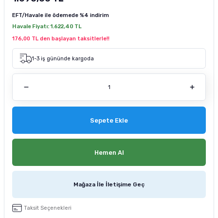
tucu
Sepeti
 Fırçası
Sump Filtre Malzemesi
Pro Plan Kedi Maması
EFT/Havale ile ödemede
%4 indirim
Havale Fiyatı:
1.622,40 TL
Pond Ürünleri
 Güvenlik Ürünleri
Akvaryum Ozon ve UV Ürünleri
Purina Kedi Maması
176,00 TL den başlayan taksitlerle!!
manları
akım Ürünleri
Royal Canin Kedi Maması
1-3 iş gününde kargoda
lik ve Bakım Ürünleri
uluk
Sepete Ekle
 - Akvaryum Kumu
 Parçaları
Hemen Al
e Malzemesi
Mağaza İle İletişime Geç
Taksit Seçenekleri