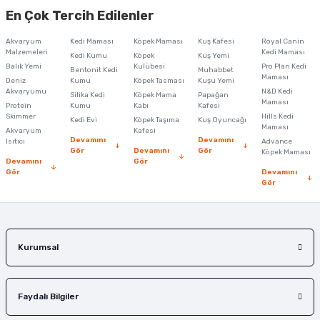
yetersiz gördüğünüz noktaları öneri formunu kullanarak tarafımıza
En Çok Tercih Edilenler
iletebilirsiniz.
Görüş ve önerileriniz için teşekkür ederiz.
Akvaryum
Kedi Maması
Köpek Maması
Kuş Kafesi
Royal Canin
Malzemeleri
Kedi Maması
Kedi Kumu
Köpek
Kuş Yemi
Ürün resmi kalitesiz, bozuk veya görüntülenemiyor.
Balık Yemi
Kulübesi
Pro Plan Kedi
Bentonit Kedi
Muhabbet
Maması
Deniz
Kumu
Köpek Tasması
Kuşu Yemi
Ürün açıklamasında eksik bilgiler bulunuyor.
Akvaryumu
N&D Kedi
Silika Kedi
Köpek Mama
Papağan
Maması
Protein
Ürün bilgilerinde hatalar bulunuyor.
Kumu
Kabı
Kafesi
Skimmer
Hills Kedi
Kedi Evi
Köpek Taşıma
Kuş Oyuncağı
Ürün fiyatı diğer sitelerden daha pahalı.
Maması
Akvaryum
Kafesi
Devamını
Devamını
Isıtıcı
Advance
Bu ürüne benzer farklı alternatifler olmalı.
Gör
Devamını
Gör
Köpek Maması
Devamını
Gör
Gör
Devamını
Gör
Gönder
Kurumsal
Faydalı Bilgiler