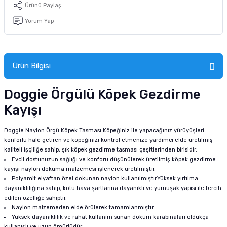
Ürünü Paylaş
Yorum Yap
Ürün Bilgisi
Doggie Örgülü Köpek Gezdirme
Kayışı
Doggie Naylon Örgü Köpek Tasması Köpeğiniz ile yapacağınız yürüyüşleri
konforlu hale getiren ve köpeğinizi kontrol etmenize yardımcı elde üretilmiş
kaliteli işçiliğe sahip, şık köpek gezdirme tasması çeşitlerinden birisidir.
Evcil dostunuzun sağlığı ve konforu düşünülerek üretilmiş köpek gezdirme
kayışı naylon dokuma malzemesi işlenerek üretilmiştir.
Polyamit elyaftan özel dokunan naylon kullanılmıştır.Yüksek yırtılma
dayanıklılığına sahip, kötü hava şartlarına dayanıklı ve yumuşak yapısı ile tercih
edilen özelliğe sahiptir.
Naylon malzemeden elde örülerek tamamlanmıştır.
Yüksek dayanıklılık ve rahat kullanım sunan döküm karabinaları oldukça
kullanışlı ve uzun ömürlüdür.