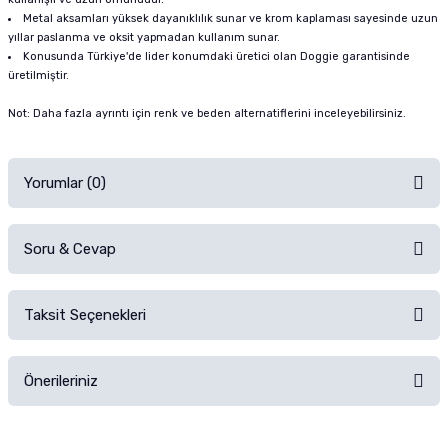
Metal aksamları yüksek dayanıklılık sunar ve krom kaplaması sayesinde uzun
yıllar paslanma ve oksit yapmadan kullanım sunar.
Konusunda Türkiye'de lider konumdaki üretici olan Doggie garantisinde
üretilmiştir.
Not: Daha fazla ayrıntı için renk ve beden alternatiflerini inceleyebilirsiniz.
Yorumlar (0)
Soru & Cevap
Alışverişinizden sonra ürüne yorum yapın, alışveriş puanı kazanın!
Sorularınız için
iletişim formunu
kullanınız.
Taksit Seçenekleri
Ürün hakkında henüz soru sorulmamış.
Ürünü Satın Al ve Yorumla
Önerileriniz
Soru Sor
Bu ürünün fiyat bilgisi, resim, ürün açıklamalarında ve diğer konularda