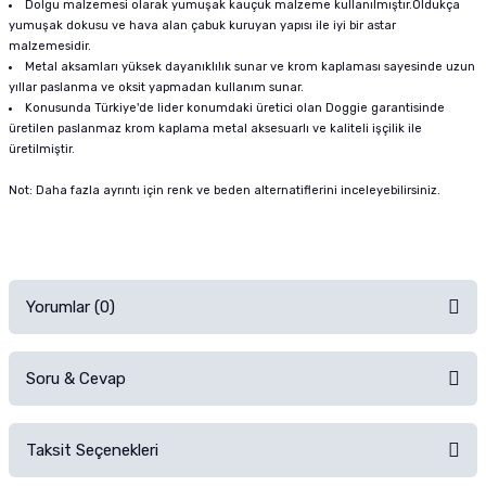
Dolgu malzemesi olarak yumuşak kauçuk malzeme kullanılmıştır.Oldukça
yumuşak dokusu ve hava alan çabuk kuruyan yapısı ile iyi bir astar
malzemesidir.
Metal aksamları yüksek dayanıklılık sunar ve krom kaplaması sayesinde uzun
yıllar paslanma ve oksit yapmadan kullanım sunar.
Konusunda Türkiye'de lider konumdaki üretici olan Doggie garantisinde
üretilen paslanmaz krom kaplama metal aksesuarlı ve kaliteli işçilik ile
üretilmiştir.
Not: Daha fazla ayrıntı için renk ve beden alternatiflerini inceleyebilirsiniz.
Yorumlar (0)
Soru & Cevap
Alışverişinizden sonra ürüne yorum yapın, alışveriş puanı kazanın!
Sorularınız için
iletişim formunu
kullanınız.
Taksit Seçenekleri
Ürün hakkında henüz soru sorulmamış.
Ürünü Satın Al ve Yorumla