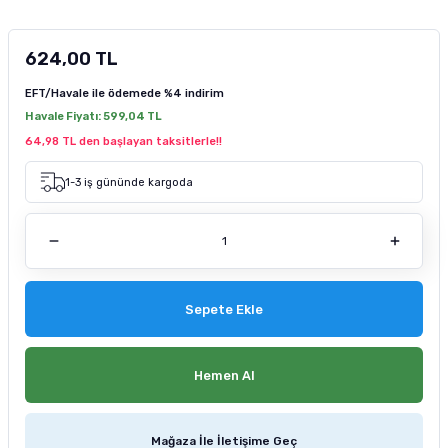
tucu
Sepeti
 Fırçası
Sump Filtre Malzemesi
Pro Plan Kedi Maması
624,00 TL
Pond Ürünleri
 Güvenlik Ürünleri
Akvaryum Ozon ve UV Ürünleri
Purina Kedi Maması
EFT/Havale ile ödemede
%4 indirim
manları
akım Ürünleri
Royal Canin Kedi Maması
Havale Fiyatı:
599,04 TL
64,98 TL den başlayan taksitlerle!!
lik ve Bakım Ürünleri
1-3 iş gününde kargoda
uluk
 - Akvaryum Kumu
Sepete Ekle
 Parçaları
e Malzemesi
Hemen Al
Mağaza İle İletişime Geç