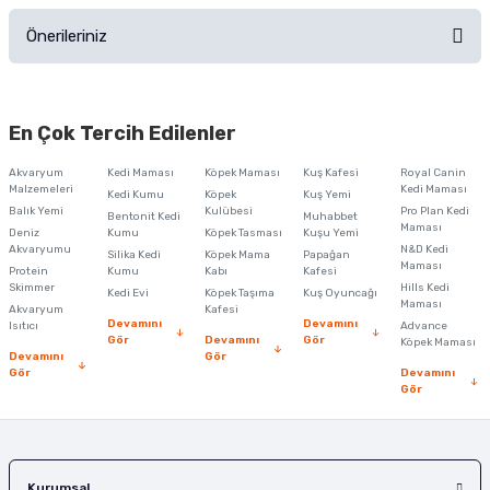
Önerileriniz
Soru Sor
Bu ürünün fiyat bilgisi, resim, ürün açıklamalarında ve diğer konularda
yetersiz gördüğünüz noktaları öneri formunu kullanarak tarafımıza
En Çok Tercih Edilenler
iletebilirsiniz.
Görüş ve önerileriniz için teşekkür ederiz.
Akvaryum
Kedi Maması
Köpek Maması
Kuş Kafesi
Royal Canin
Malzemeleri
Kedi Maması
Kedi Kumu
Köpek
Kuş Yemi
Ürün resmi kalitesiz, bozuk veya görüntülenemiyor.
Balık Yemi
Kulübesi
Pro Plan Kedi
Bentonit Kedi
Muhabbet
Maması
Deniz
Kumu
Köpek Tasması
Kuşu Yemi
Ürün açıklamasında eksik bilgiler bulunuyor.
Akvaryumu
N&D Kedi
Silika Kedi
Köpek Mama
Papağan
Maması
Protein
Ürün bilgilerinde hatalar bulunuyor.
Kumu
Kabı
Kafesi
Skimmer
Hills Kedi
Kedi Evi
Köpek Taşıma
Kuş Oyuncağı
Ürün fiyatı diğer sitelerden daha pahalı.
Maması
Akvaryum
Kafesi
Devamını
Devamını
Isıtıcı
Advance
Bu ürüne benzer farklı alternatifler olmalı.
Gör
Devamını
Gör
Köpek Maması
Devamını
Gör
Gör
Devamını
Gör
Gönder
Kurumsal