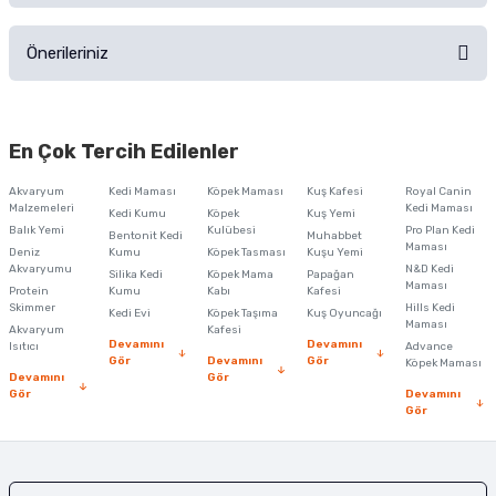
Ürünü Satın Al ve Yorumla
Önerileriniz
Soru Sor
Bu ürünün fiyat bilgisi, resim, ürün açıklamalarında ve diğer konularda
yetersiz gördüğünüz noktaları öneri formunu kullanarak tarafımıza
En Çok Tercih Edilenler
iletebilirsiniz.
Görüş ve önerileriniz için teşekkür ederiz.
Akvaryum
Kedi Maması
Köpek Maması
Kuş Kafesi
Royal Canin
Malzemeleri
Kedi Maması
Kedi Kumu
Köpek
Kuş Yemi
Ürün resmi kalitesiz, bozuk veya görüntülenemiyor.
Balık Yemi
Kulübesi
Pro Plan Kedi
Bentonit Kedi
Muhabbet
Maması
Deniz
Kumu
Köpek Tasması
Kuşu Yemi
Ürün açıklamasında eksik bilgiler bulunuyor.
Akvaryumu
N&D Kedi
Silika Kedi
Köpek Mama
Papağan
Maması
Protein
Ürün bilgilerinde hatalar bulunuyor.
Kumu
Kabı
Kafesi
Skimmer
Hills Kedi
Kedi Evi
Köpek Taşıma
Kuş Oyuncağı
Ürün fiyatı diğer sitelerden daha pahalı.
Maması
Akvaryum
Kafesi
Devamını
Devamını
Isıtıcı
Advance
Bu ürüne benzer farklı alternatifler olmalı.
Gör
Devamını
Gör
Köpek Maması
Devamını
Gör
Gör
Devamını
Gör