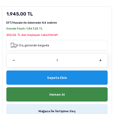
tucu
Sepeti
 Fırçası
Sump Filtre Malzemesi
Pro Plan Kedi Maması
1.945,00 TL
Pond Ürünleri
 Güvenlik Ürünleri
Akvaryum Ozon ve UV Ürünleri
Purina Kedi Maması
EFT/Havale ile ödemede
%4 indirim
Havale Fiyatı:
1.867,20 TL
manları
akım Ürünleri
Royal Canin Kedi Maması
202,56 TL den başlayan taksitlerle!!
lik ve Bakım Ürünleri
1-3 iş gününde kargoda
uluk
 - Akvaryum Kumu
Sepete Ekle
 Parçaları
e Malzemesi
Hemen Al
Mağaza İle İletişime Geç