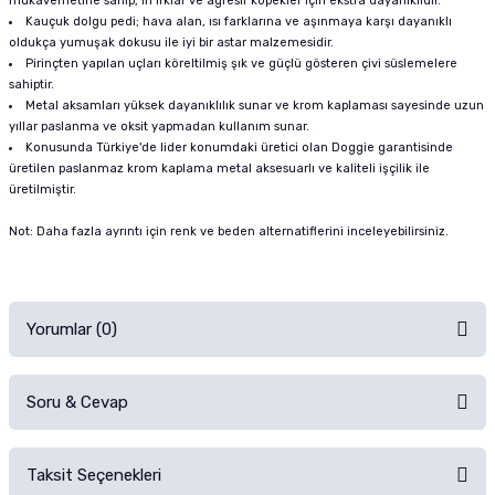
mukavemetine sahip, iri ırklar ve agresif köpekler için ekstra dayanıklıdır.
Kauçuk dolgu pedi; hava alan, ısı farklarına ve aşınmaya karşı dayanıklı
oldukça yumuşak dokusu ile iyi bir astar malzemesidir.
Pirinçten yapılan uçları köreltilmiş şık ve güçlü gösteren çivi süslemelere
sahiptir.
Metal aksamları yüksek dayanıklılık sunar ve krom kaplaması sayesinde uzun
yıllar paslanma ve oksit yapmadan kullanım sunar.
Konusunda Türkiye'de lider konumdaki üretici olan Doggie garantisinde
üretilen paslanmaz krom kaplama metal aksesuarlı ve kaliteli işçilik ile
üretilmiştir.
Not: Daha fazla ayrıntı için renk ve beden alternatiflerini inceleyebilirsiniz.
Yorumlar (0)
Soru & Cevap
Alışverişinizden sonra ürüne yorum yapın, alışveriş puanı kazanın!
Sorularınız için
iletişim formunu
kullanınız.
Taksit Seçenekleri
Ürün hakkında henüz soru sorulmamış.