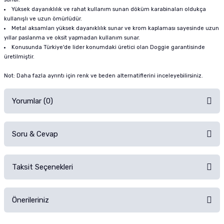
Yüksek dayanıklılık ve rahat kullanım sunan döküm karabinaları oldukça
kullanışlı ve uzun ömürlüdür.
Metal aksamları yüksek dayanıklılık sunar ve krom kaplaması sayesinde uzun
yıllar paslanma ve oksit yapmadan kullanım sunar.
Konusunda Türkiye'de lider konumdaki üretici olan Doggie garantisinde
üretilmiştir.
Not: Daha fazla ayrıntı için renk ve beden alternatiflerini inceleyebilirsiniz.
Yorumlar (0)
Soru & Cevap
Alışverişinizden sonra ürüne yorum yapın, alışveriş puanı kazanın!
Sorularınız için
iletişim formunu
kullanınız.
Taksit Seçenekleri
Ürün hakkında henüz soru sorulmamış.
Ürünü Satın Al ve Yorumla
Önerileriniz
Soru Sor