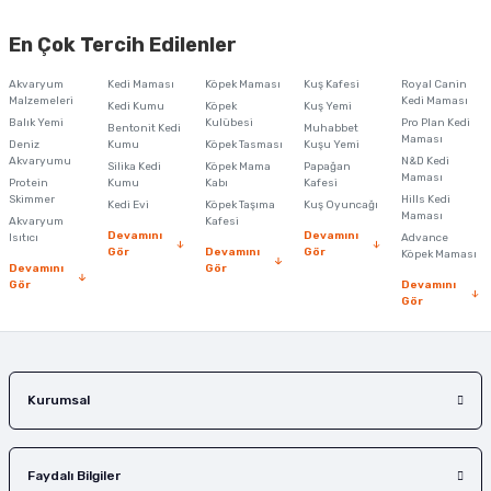
Bu ürünün fiyat bilgisi, resim, ürün açıklamalarında ve diğer konularda
yetersiz gördüğünüz noktaları öneri formunu kullanarak tarafımıza
En Çok Tercih Edilenler
iletebilirsiniz.
Görüş ve önerileriniz için teşekkür ederiz.
Akvaryum
Kedi Maması
Köpek Maması
Kuş Kafesi
Royal Canin
Malzemeleri
Kedi Maması
Kedi Kumu
Köpek
Kuş Yemi
Ürün resmi kalitesiz, bozuk veya görüntülenemiyor.
Balık Yemi
Kulübesi
Pro Plan Kedi
Bentonit Kedi
Muhabbet
Maması
Deniz
Kumu
Köpek Tasması
Kuşu Yemi
Ürün açıklamasında eksik bilgiler bulunuyor.
Akvaryumu
N&D Kedi
Silika Kedi
Köpek Mama
Papağan
Maması
Protein
Ürün bilgilerinde hatalar bulunuyor.
Kumu
Kabı
Kafesi
Skimmer
Hills Kedi
Kedi Evi
Köpek Taşıma
Kuş Oyuncağı
Ürün fiyatı diğer sitelerden daha pahalı.
Maması
Akvaryum
Kafesi
Devamını
Devamını
Isıtıcı
Advance
Bu ürüne benzer farklı alternatifler olmalı.
Gör
Devamını
Gör
Köpek Maması
Devamını
Gör
Gör
Devamını
Gör
Gönder
Kurumsal
Faydalı Bilgiler