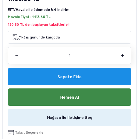
tucu
Sepeti
 Fırçası
Sump Filtre Malzemesi
Pro Plan Kedi Maması
EFT/Havale ile ödemede
%4 indirim
Havale Fiyatı:
1.113,60 TL
Pond Ürünleri
 Güvenlik Ürünleri
Akvaryum Ozon ve UV Ürünleri
Purina Kedi Maması
120,80 TL den başlayan taksitlerle!!
manları
akım Ürünleri
Royal Canin Kedi Maması
1-3 iş gününde kargoda
lik ve Bakım Ürünleri
uluk
Sepete Ekle
 - Akvaryum Kumu
 Parçaları
Hemen Al
e Malzemesi
Mağaza İle İletişime Geç
Taksit Seçenekleri