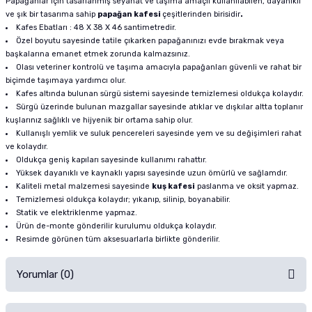
Papağanlar için tasarlanmış seyahat ve taşıma amaçlı kullanılabilen, dayanıklı
ve şık bir tasarıma sahip
papağan kafesi
çeşitlerinden birisidir
.
Kafes Ebatları : 48 X 38 X 46 santimetredir.
Özel boyutu sayesinde tatile çıkarken papağanınızı evde bırakmak veya
başkalarına emanet etmek zorunda kalmazsınız.
Olası veteriner kontrolü ve taşıma amacıyla papağanları güvenli ve rahat bir
biçimde taşımaya yardımcı olur.
Kafes altında bulunan sürgü sistemi sayesinde temizlemesi oldukça kolaydır.
Sürgü üzerinde bulunan mazgallar sayesinde atıklar ve dışkılar altta toplanır
kuşlarınız sağlıklı ve hijyenik bir ortama sahip olur.
Kullanışlı yemlik ve suluk pencereleri sayesinde yem ve su değişimleri rahat
ve kolaydır.
Oldukça geniş kapıları sayesinde kullanımı rahattır.
Yüksek dayanıklı ve kaynaklı yapısı sayesinde uzun ömürlü ve sağlamdır.
Kaliteli metal malzemesi sayesinde
kuş kafesi
paslanma ve oksit yapmaz.
Temizlemesi oldukça kolaydır; yıkanıp, silinip, boyanabilir.
Statik ve elektriklenme yapmaz.
Ürün de-monte gönderilir kurulumu oldukça kolaydır.
Resimde görünen tüm aksesuarlarla birlikte gönderilir.
Yorumlar (0)