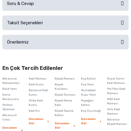
Soru & Cevap
Alışverişinizden sonra ürüne yorum yapın, alışveriş puanı kazanın!
Sorularınız için
iletişim formunu
kullanınız.
Taksit Seçenekleri
Ürün hakkında henüz soru sorulmamış.
Ürünü Satın Al ve Yorumla
Önerileriniz
Soru Sor
Bu ürünün fiyat bilgisi, resim, ürün açıklamalarında ve diğer konularda
yetersiz gördüğünüz noktaları öneri formunu kullanarak tarafımıza
En Çok Tercih Edilenler
iletebilirsiniz.
Görüş ve önerileriniz için teşekkür ederiz.
Akvaryum
Kedi Maması
Köpek Maması
Kuş Kafesi
Royal Canin
Malzemeleri
Kedi Maması
Kedi Kumu
Köpek
Kuş Yemi
Ürün resmi kalitesiz, bozuk veya görüntülenemiyor.
Balık Yemi
Kulübesi
Pro Plan Kedi
Bentonit Kedi
Muhabbet
Maması
Deniz
Kumu
Köpek Tasması
Kuşu Yemi
Ürün açıklamasında eksik bilgiler bulunuyor.
Akvaryumu
N&D Kedi
Silika Kedi
Köpek Mama
Papağan
Maması
Protein
Ürün bilgilerinde hatalar bulunuyor.
Kumu
Kabı
Kafesi
Skimmer
Hills Kedi
Kedi Evi
Köpek Taşıma
Kuş Oyuncağı
Ürün fiyatı diğer sitelerden daha pahalı.
Maması
Akvaryum
Kafesi
Devamını
Devamını
Isıtıcı
Advance
Bu ürüne benzer farklı alternatifler olmalı.
Gör
Devamını
Gör
Köpek Maması
Devamını
Gör