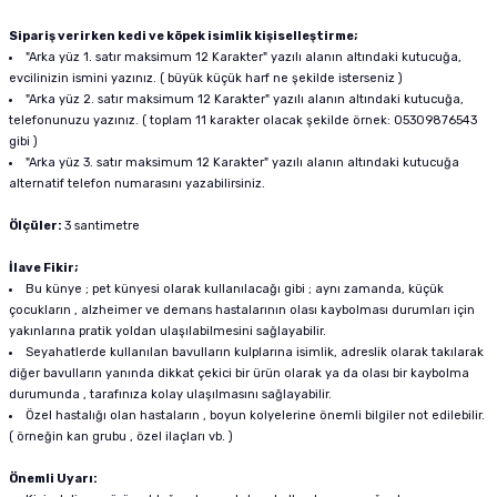
Sipariş verirken kedi ve köpek isimlik kişiselleştirme;
"Arka yüz 1. satır maksimum 12 Karakter" yazılı alanın altındaki kutucuğa,
evcilinizin ismini yazınız. ( büyük küçük harf ne şekilde isterseniz )
"Arka yüz 2. satır maksimum 12 Karakter" yazılı alanın altındaki kutucuğa,
telefonunuzu yazınız. ( toplam 11 karakter olacak şekilde örnek: 05309876543
gibi )
"Arka yüz 3. satır maksimum 12 Karakter" yazılı alanın altındaki kutucuğa
alternatif telefon numarasını yazabilirsiniz.
Ölçüler:
3 santimetre
İlave Fikir;
Bu künye ; pet künyesi olarak kullanılacağı gibi ; aynı zamanda, küçük
çocukların , alzheimer ve demans hastalarının olası kaybolması durumları için
yakınlarına pratik yoldan ulaşılabilmesini sağlayabilir.
Seyahatlerde kullanılan bavulların kulplarına isimlik, adreslik olarak takılarak
diğer bavulların yanında dikkat çekici bir ürün olarak ya da olası bir kaybolma
durumunda , tarafınıza kolay ulaşılmasını sağlayabilir.
Özel hastalığı olan hastaların , boyun kolyelerine önemli bilgiler not edilebilir.
( örneğin kan grubu , özel ilaçları vb. )
Önemli Uyarı: