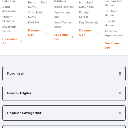
Ürün resmi kalitesiz, bozuk veya görüntülenemiyor.
Balık Yemi
Kulübesi
Pro Plan Kedi
Bentonit Kedi
Muhabbet
Maması
Deniz
Kumu
Köpek Tasması
Kuşu Yemi
Ürün açıklamasında eksik bilgiler bulunuyor.
Akvaryumu
N&D Kedi
Silika Kedi
Köpek Mama
Papağan
Maması
Protein
Ürün bilgilerinde hatalar bulunuyor.
Kumu
Kabı
Kafesi
Skimmer
Hills Kedi
Kedi Evi
Köpek Taşıma
Kuş Oyuncağı
Ürün fiyatı diğer sitelerden daha pahalı.
Maması
Akvaryum
Kafesi
Devamını
Devamını
Isıtıcı
Advance
Bu ürüne benzer farklı alternatifler olmalı.
Gör
Devamını
Gör
Köpek Maması
Devamını
Gör
Gör
Devamını
Gör
Gönder
Kurumsal
Faydalı Bilgiler
Popüler Kategoriler