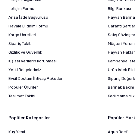
İletişim Formu
Bilgi Bankası
Arıza İade Başvurusu
Hayvan Barına
Havale Bildirim Formu
Garanti Şartlar
Kargo Ücretleri
Satış Sözleşm
Sipariş Takibi
Müşteri Yoruml
Gizlilik ve Güvenlik
Hayvan Haklar
Kişisel Verilerin Korunması
Kampanya İstek
Yetki Belgelerimiz
Ürün İstek Bil
Evcil Dostum İhtiyaç Paketleri
Sipariş Değer
Popüler Ürünler
Barınak Bakım 
Teslimat Takibi
Kedi Mama Mikt
Popüler Kategoriler
Popüler Mar
Kuş Yemi
Aqua Reef