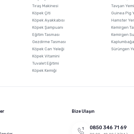
Tıraş Makinesi
Tavşan Yem
Köpek Çiti
Guinea Pig 
Köpek Ayakkabısı
Hamster Ye
Gönder
Köpek Şampuanı
Kemirgen Ta
Eğitim Tasması
Kemirgen S
Gezdirme Tasması
Kaplumbağa
Köpek Can Yeleği
Sürüngen Y
Köpek Vitamini
Tuvalet Eğitimi
Köpek Kemiği
ler
Bize Ulaşın
0850 346 71 69
Sorular