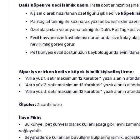
Dalis Köpek ve Kedi İsimlik Kadın
, Patili dostlarınızın başı
Kişisel olarak hazırlanan özel figürlü şık kedi ve
köpek isi
Pantograf tekniği ile kazınarak yazılan bu isimlikler üzeri
Özel alaşımları ve boyama tekniği ile Dali's Pet Tag kedi 
Evcil hayvanınızın kaybolması durumunda size kolay ulaşıl
nevi kimlik görevi görür.
Pet künyesi evcil dostunuzun kaybolduğunda evini daha 
Sipariş verirken kedi ve köpek isimlik kişiselleştirme;
"Arka yüz 1. satır maksimum 12 Karakter" yazılı alanın altındak
"Arka yüz 2. satır maksimum 12 Karakter" yazılı alanın altın
"Arka yüz 3. satır maksimum 12 Karakter" yazılı alanın altınd
Ölçüler:
3 santimetre
İlave Fikir;
Bu künye ; pet künyesi olarak kullanılacağı gibi ; aynı zaman
sağlayabilir.
Seyahatlerde kullanılan bavulların kulplarına isimlik, adresli