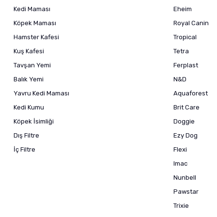
Kedi Maması
Eheim
Köpek Maması
Royal Canin
Hamster Kafesi
Tropical
Kuş Kafesi
Tetra
Tavşan Yemi
Ferplast
Balık Yemi
N&D
Yavru Kedi Maması
Aquaforest
Kedi Kumu
Brit Care
Köpek İsimliği
Doggie
Dış Filtre
Ezy Dog
İç Filtre
Flexi
Imac
Nunbell
Pawstar
Trixie