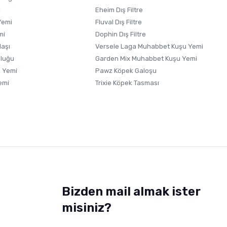
i
Eheim Dış Filtre
Yemi
Fluval Dış Filtre
mi
Dophin Dış Filtre
laşı
Versele Laga Muhabbet Kuşu Yemi
uluğu
Garden Mix Muhabbet Kuşu Yemi
 Yemi
Pawz Köpek Galoşu
emi
Trixie Köpek Tasması
Bizden mail almak ister
misiniz?