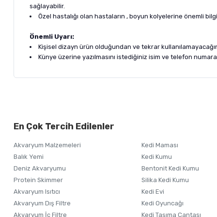
sağlayabilir.
Özel hastalığı olan hastaların , boyun kolyelerine önemli bilgile
Önemli Uyarı:
Kişisel dizayn ürün olduğundan ve tekrar kullanılamayacağı
Künye üzerine yazılmasını istediğiniz isim ve telefon numarası
Bu ürünün fiyat bilgisi, resim, ürün açıklamalarında ve diğer ko
Görüş ve önerileriniz için teşekkür ederiz.
Alışverişinizden 
En Çok Tercih Edilenler
Ürün resmi kalitesiz, bozuk veya görüntülenemiyor.
Akvaryum Malzemeleri
Kedi Maması
Ürün açıklamasında eksik bilgiler bulunuyor.
Balık Yemi
Kedi Kumu
Ürün bilgilerinde hatalar bulunuyor.
Deniz Akvaryumu
Bentonit Kedi Kumu
Ürün fiyatı diğer sitelerden daha pahalı.
Protein Skimmer
Silika Kedi Kumu
Akvaryum Isıtıcı
Kedi Evi
Bu ürüne benzer farklı alternatifler olmalı.
Akvaryum Dış Filtre
Kedi Oyuncağı
Akvaryum İç Filtre
Kedi Taşıma Çantası