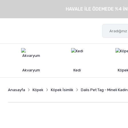
HAVALE İLE ÖDEMEDE %4 İN
Akvaryum
Kedi
Köpe
Anasayfa
Köpek
Köpek İsimlik
Dalis Pet Tag - Mineli Kad