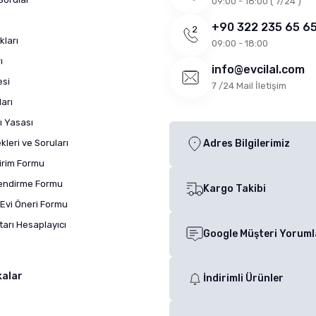
09:00 - 18:00 ( 7/24 )
+90 322 235 65 6
kları
09:00 - 18:00
ı
info@evcilal.com
esi
7 /24 Mail İletişim
arı
ı Yasası
leri ve Soruları
Adres Bilgilerimiz
dirim Formu
lendirme Formu
Kargo Takibi
Evi Öneri Formu
arı Hesaplayıcı
Google Müşteri Yoruml
kalar
İndirimli Ürünler