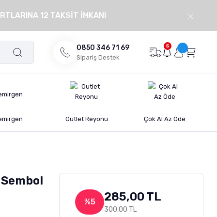
RTLARINA 12 TAKSİT İMKANI
5
0850 346 71 69
Sipariş Destek
emirgen
Outlet Reyonu
Çok Al Az Öde
n Sembol
285,00 TL
%5
300,00 TL