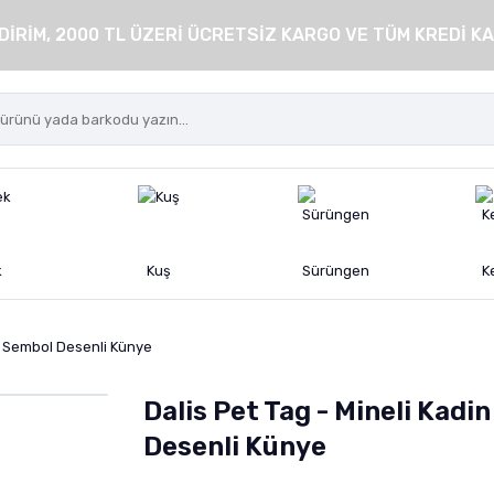
DİRİM, 2000 TL ÜZERİ ÜCRETSİZ KARGO VE TÜM KREDİ KA
k
Kuş
Sürüngen
K
in Sembol Desenli Künye
Dalis Pet Tag - Mineli Kadi
Desenli Künye