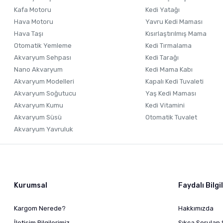
Kafa Motoru
Kedi Yatağı
Hava Motoru
Yavru Kedi Maması
Hava Taşı
Kısırlaştırılmış Mama
Otomatik Yemleme
Kedi Tırmalama
Akvaryum Sehpası
Kedi Tarağı
Nano Akvaryum
Kedi Mama Kabı
Akvaryum Modelleri
Kapalı Kedi Tuvaleti
Akvaryum Soğutucu
Yaş Kedi Maması
Akvaryum Kumu
Kedi Vitamini
Akvaryum Süsü
Otomatik Tuvalet
Akvaryum Yavruluk
Kurumsal
Faydalı Bilgi
Kargom Nerede?
Hakkımızda
İletişim Bilgilerimiz
Sıkça Sorulan 