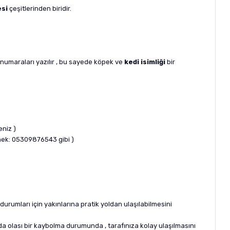
esi
çeşitlerinden biridir.
 numaraları yazılır , bu sayede köpek ve
kedi isimliği
bir
eniz )
rnek: 05309876543 gibi )
urumları için yakınlarına pratik yoldan ulaşılabilmesini
a da olası bir kaybolma durumunda , tarafınıza kolay ulaşılmasını