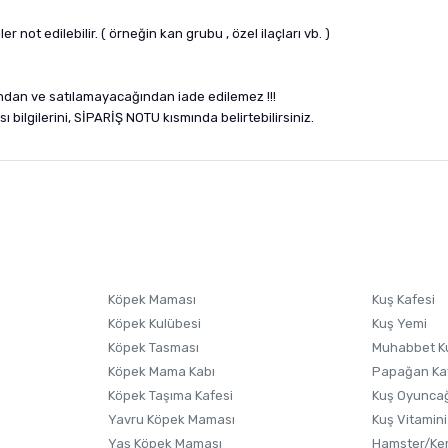
r not edilebilir. ( örneğin kan grubu , özel ilaçları vb. )
ndan ve satılamayacağından iade edilemez !!!
 bilgilerini, SİPARİŞ NOTU kısmında belirtebilirsiniz.
nularda yetersiz gördüğünüz noktaları öneri formunu kullanarak tarafımıza i
sonra ürüne yorum yapın, alışveriş puanı kazanın! Sorularınız için
Ürün hakkında henüz soru sorulmamış.
iletişim
Ürünü Satın Al ve Yorumla
Soru Sor
Köpek Maması
Kuş Kafesi
Köpek Kulübesi
Kuş Yemi
Köpek Tasması
Muhabbet K
Köpek Mama Kabı
Papağan Ka
Köpek Taşıma Kafesi
Kuş Oyunca
Yavru Köpek Maması
Kuş Vitamini
Yaş Köpek Maması
Hamster/Kem