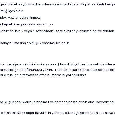
na gelebilecek kaybolma durumlarına karşı tedbir alan köpek ve
kedi küny
mliği
çeşididir.
ndeki yazılar asla silinmez.
ve
köpek künyesi
asla paslanmaz.
abilmesi için 2 veya 3 satır olmak üzere evcil hayvanınızın adı ve telefon
kolay bulmasına en büyük yardımcı üründür.
i kutucuğa, evcilinizin ismini yazınız. ( büyük küçük harf ne şekilde isters
daki kutucuğa, telefonunuzu yazınız. ( toplam 11 karakter olacak şekilde ö
aki kutucuğa alternatif telefon numarasını yazabilirsiniz.
da, küçük çocukların , alzheimer ve demans hastalarının olası kaybolması d
k olarak takılarak diğer bavulların yanında dikkat çekici bir ürün olarak y