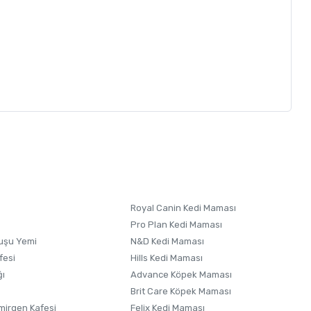
letebilirsiniz.
 formunu
kullanınız.
Royal Canin Kedi Maması
Pro Plan Kedi Maması
uşu Yemi
N&D Kedi Maması
fesi
Hills Kedi Maması
ğı
Advance Köpek Maması
Brit Care Köpek Maması
irgen Kafesi
Felix Kedi Maması